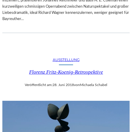
inszeniert, präsentieren Johannes Reithmeier und Basil H. E. Coleman einen
kurzweiligen schmissigen Opernabend zwischen Naturspektakel und großer
Liebesdramatik, ideal Richard Wagner kennenzulernen, weniger geeignet für
Bayreuther…
AUSSTELLUNG
Florenz Fritz-Koenig-Retrospektive
Veröffentlicht am:
28. Juni 2018
von
Michaela Schabel