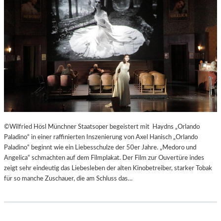
T
E
R
T
R
E
F
F
E
N
“
D
©Wilfried Hösl Münchner Staatsoper begeistert mit Haydns „Orlando
E
Paladino“ in einer raffinierten Inszenierung von Axel Hanisch „Orlando
R
Paladino“ beginnt wie ein Liebesschulze der 50er Jahre. „Medoro und
B
Angelica“ schmachten auf dem Filmplakat. Der Film zur Ouvertüre indes
E
zeigt sehr eindeutig das Liebesleben der alten Kinobetreiber, starker Tobak
R
für so manche Zuschauer, die am Schluss das…
L
I
N
E