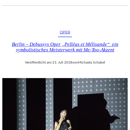
OPER
Berlin – Debussys Oper „Pelléas et Mélisande“ ein
symbolistisches Meisterwerk mit Me-Too-Akzent
Veröffentlicht am:
13. Juli 2018
von
Michaela Schabel