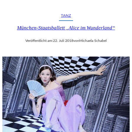
R
F
E
TANZ
S
T
München-Staatsballett „Alice im Wunderland“
S
P
Veröffentlicht am:
22. Juli 2018
von
Michaela Schabel
I
E
L
E