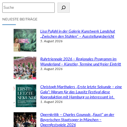
S
u
c
NEUESTE BEITRÄGE
h
e
Lisa Pufahl in der Galerie Kunstwerk Landshut
n
„Zwischen den Stühlen“ – Ausstellungsbericht
5. August 2026
Ruhrtriennale 2026 – Regionales Programm im
Wunderland – Künstler, Termine und freier Eintritt
3. August 2026
Christoph Marthalers „Erste letzte Sekunde – eine
Gala“: Warum für das Lausitz Festival diese
Koproduktion mit Hamburg so interessant ist.
1. August 2026
Opernkritik – Charles Gounods „Faust“ an der
Bayerischen Staatsoper in München –
Opernfestspiele 2026