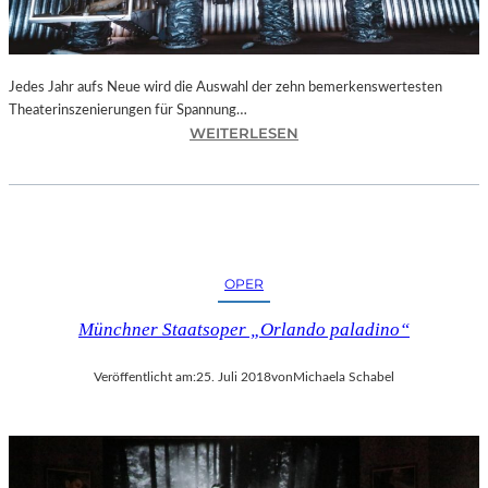
N
I
C
H
Jedes Jahr aufs Neue wird die Auswahl der zehn bemerkenswertesten
T
Theaterinszenierungen für Spannung…
W
:
WEITERLESEN
E
B
R
E
D
R
E
L
N
I
“
N
OPER
–
„
Münchner Staatsoper „Orlando paladino“
6
2
Veröffentlicht am:
25. Juli 2018
von
Michaela Schabel
.
T
H
E
A