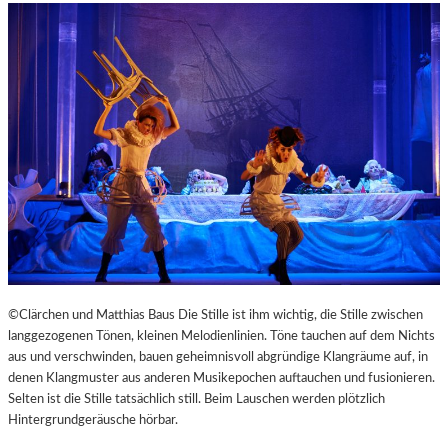
©Clärchen und Matthias Baus Die Stille ist ihm wichtig, die Stille zwischen
langgezogenen Tönen, kleinen Melodienlinien. Töne tauchen auf dem Nichts
aus und verschwinden, bauen geheimnisvoll abgründige Klangräume auf, in
denen Klangmuster aus anderen Musikepochen auftauchen und fusionieren.
Selten ist die Stille tatsächlich still. Beim Lauschen werden plötzlich
Hintergrundgeräusche hörbar.