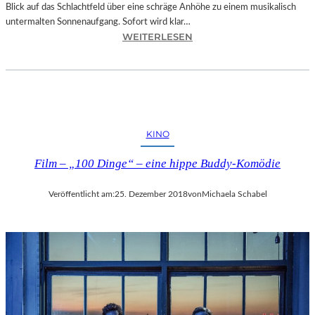
Blick auf das Schlachtfeld über eine schräge Anhöhe zu einem musikalisch
untermalten Sonnenaufgang. Sofort wird klar…
:
WEITERLESEN
S
A
L
Z
B
U
KINO
R
G
Film – „100 Dinge“ – eine hippe Buddy-Komödie
–
M
Veröffentlicht am:
25. Dezember 2018
von
Michaela Schabel
O
D
E
S
T
M
U
S