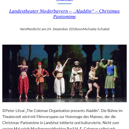
I
Landestheater Niederbayern – „Aladdin“ – Christmas
N
Pantomime
A
“
–
Veröffentlicht am:
24. Dezember 2018
von
Michaela Schabel
S
P
A
N
N
E
N
D
I
N
S
Z
E
©Peter Litvai „The Coleman Organisation presents Aladdin“. Die Bühne im
N
Theaterzelt wird mit Filmvorspann zur Hommage des Mannes, der die
I
Christmas-Pantomime in Landshut initiierte und kulturvierte. Nicht zum
E
ersten Mal spielt Musikgeneraldirektor Basil H. E. Coleman selbst mit.