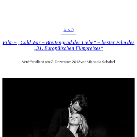
KINO
Film – „Cold War – Breitengrad der Liebe“ – bester Film des
„31. Europäischen Filmpreises“
Veröffentlicht am:
7. Dezember 2018
von
Michaela Schabel