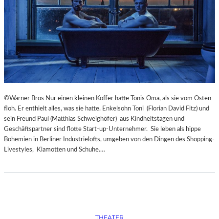
S
O
R
G
S
K
I
S
„
C
©Warner Bros Nur einen kleinen Koffer hatte Tonis Oma, als sie vom Osten
H
floh. Er enthielt alles, was sie hatte. Enkelsohn Toni (Florian David Fitz) und
O
sein Freund Paul (Matthias Schweighöfer) aus Kindheitstagen und
W
Geschäftspartner sind flotte Start-up-Unternehmer. Sie leben als hippe
A
Bohemien in Berliner Industrielofts, umgeben von den Dingen des Shopping-
N
Livestyles, Klamotten und Schuhe.…
S
C
H
T
S
C
H
THEATER