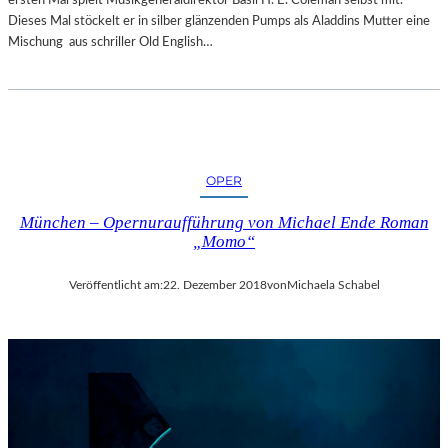
R
Dieses Mal stöckelt er in silber glänzenden Pumps als Aladdins Mutter eine
T
Mischung aus schriller Old English…
Z
U
R
E
R
Ö
F
OPER
F
N
München – Opernuraufführung von Michael Ende Roman
„Momo“
U
N
G
Veröffentlicht am:
22. Dezember 2018
von
Michaela Schabel
D
E
R
S
A
L
Z