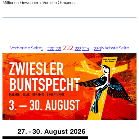
Millionen Einwohnern. Von den Osmanen…
222
Vorherige Seite
Nächste Seite
1
…
220
221
223
224
…
230