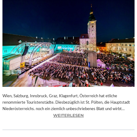
Wien, Salzburg, Innsbruck, Graz, Klagenfurt, Österreich hat etliche
renommierte Touristenstädte. Diesbezüglich ist St. Pölten, die Hauptstadt
Niederösterreichs. noch ein ziemlich unbeschriebenes Blatt und wirbt…
:
WEITERLESEN
Ö
S
T