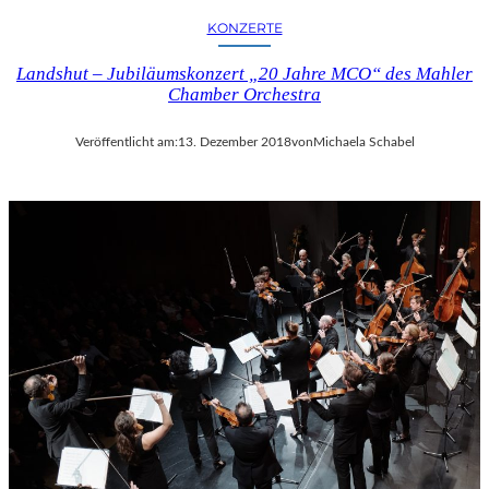
KONZERTE
Landshut – Jubiläumskonzert „20 Jahre MCO“ des Mahler
Chamber Orchestra
Veröffentlicht am:
13. Dezember 2018
von
Michaela Schabel