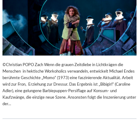
B
U
R
G
E
R
O
S
T
E
©Christian POPO Zach Wenn die grauen Zeitdiebe in Lichtkrägen die
R
Menschen in hektische Workoholics verwandeln, entwickelt Michael Endes
F
berühmte Geschichte „Momo“ (1973) eine faszinierende Aktualität. Arbeit
E
wird zur Fron, Erziehung zur Dressur. Das Ergebnis ist „Bibigirl“ (Caroline
S
Adler), eine gelungene Barbiepuppen-Persiflage auf Konsum- und
T
Kaufzwänge, die einzige neue Szene. Ansonsten folgt die Inszenierung unter
S
der…
P
I
E
L
E