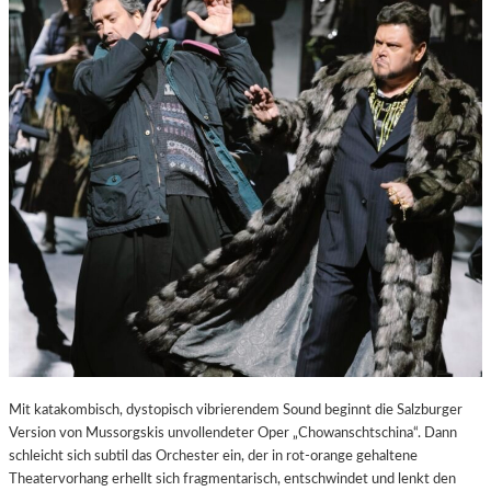
E
S
T
A
D
T
Z
U
M
E
N
T
D
E
C
K
E
N
Mit katakombisch, dystopisch vibrierendem Sound beginnt die Salzburger
Version von Mussorgskis unvollendeter Oper „Chowanschtschina“. Dann
schleicht sich subtil das Orchester ein, der in rot-orange gehaltene
Theatervorhang erhellt sich fragmentarisch, entschwindet und lenkt den