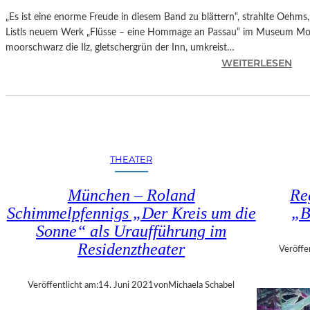
R
„Es ist eine enorme Freude in diesem Band zu blättern“, strahlte Oehms
A
Listls neuem Werk „Flüsse – eine Hommage an Passau“ im Museum Mod
K
moorschwarz die Ilz, gletschergrün der Inn, umkreist…
V
:
WEITERLESEN
E
B
S
A
I
Y
T
E
A
R
D
N
THEATER
Z
–
E
„
München – Roland
Re
U
A
Schimmelpfennigs „Der Kreis um die
„B
N
N
D
Sonne“ als Uraufführung im
J
S
A
Residenztheater
Veröffe
H
L
U
I
N
Veröffentlicht am:
14. Juni 2021
von
Michaela Schabel
S
X
T