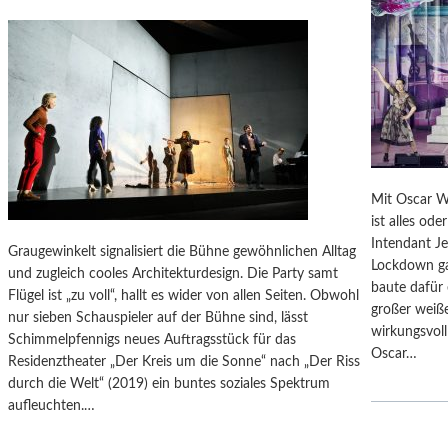
I
L
A
.
N
P
G
A
H
S
U
S
I
A
N
U
D
.
Mit Oscar W
E
G
ist alles od
R
L
Intendant J
G
Graugewinkelt signalisiert die Bühne gewöhnlichen Alltag
A
Lockdown ga
A
und zugleich cooles Architekturdesign. Die Party samt
S
baute dafür
L
Flügel ist „zu voll“, hallt es wider von allen Seiten. Obwohl
.
großer weiße
E
nur sieben Schauspieler auf der Bühne sind, lässt
K
wirkungsvoll
R
Schimmelpfennigs neues Auftragsstück für das
U
Oscar…
I
Residenztheater „Der Kreis um die Sonne“ nach „Der Riss
N
E
durch die Welt“ (2019) ein buntes soziales Spektrum
S
K
aufleuchten.…
T
O
!