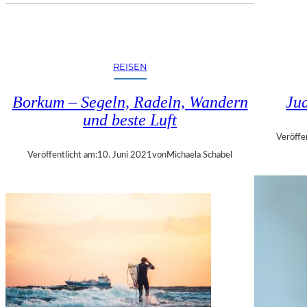
R
“
N
–
F
D
E
E
L
R
REISEN
D
7
.
Borkum – Segeln, Radeln, Wandern
Ju
B
und beste Luft
A
Veröffe
N
D
Veröffentlicht am:
10. Juni 2021
von
Michaela Schabel
D
E
R
S
A
M
M
L
U
N