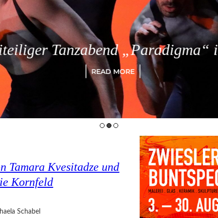
eiliger Tanzabend „Paradigma“ in
READ MORE
on Tamara Kvesitadze und
ie Kornfeld
haela Schabel