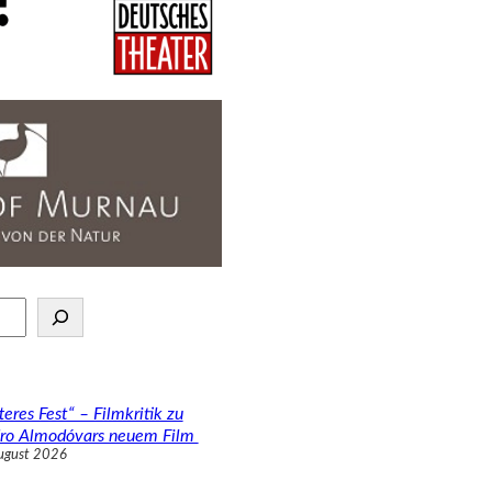
teres Fest“ – Filmkritik zu
ro Almodóvars neuem Film
ugust 2026