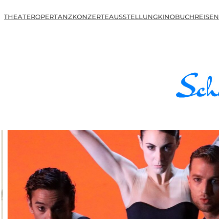
THEATER
OPER
TANZ
KONZERTE
AUSSTELLUNG
KINO
BUCH
REISEN