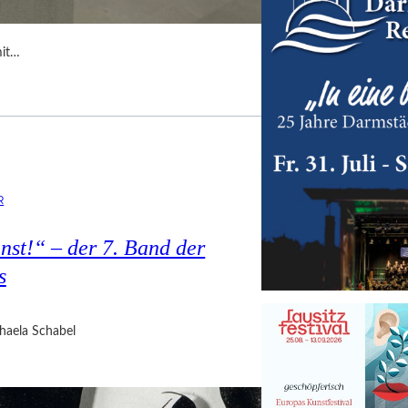
 mit…
R
nst!“ – der 7. Band der
s
haela Schabel