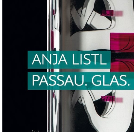
D
O
W
S
“
–
A
R
B
E
I
T
E
N
V
O
N
T
A
M
A