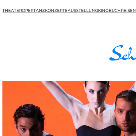
THEATER
OPER
TANZ
KONZERTE
AUSSTELLUNG
KINO
BUCH
REISEN