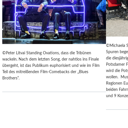
F
I
E
S
R
E
„
Z
A
U
N
M
O
M
T
©Michaela S
O
H
Spuren bege
©Peter Litvai Standing Ovations, dass die Tribünen
N
E
die diesjäh
wackeln. Nach dem letzten Song, der nahtlos ins Finale
D
R
Potsdamer F
übergeht, ist das Publikum euphorisiert und wie im Film
U
G
wird die Po
Teil des mitreißenden Film-Comebacks der „Blues
N
E
wollen. Mus
Brothers“.
D
R
Regionen Eu
Z
M
beiden Fahrr
U
A
und 9 Konz
M
N
P
T
R
A
A
N
G
K