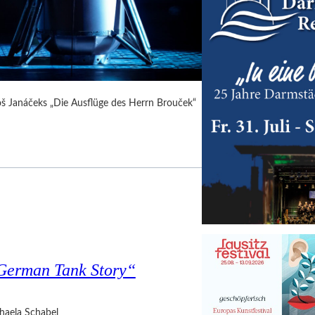
Leoš Janáčeks „Die Ausflüge des Herrn Brouček“
 German Tank Story“
haela Schabel