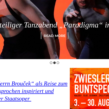
eiliger Tanzabend „Paradigma“ in
READ MORE
Herrn Brouček“ als Reise zum
prochen inspiriert und
er Staatsoper