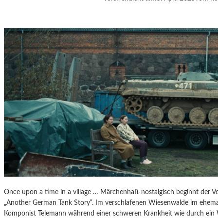
J
A
N
Á
Č
E
K
S
„
D
I
E
A
U
S
F
L
Ü
Once upon a time in a village … Märchenhaft nostalgisch beginnt der V
G
„Another German Tank Story“. Im verschlafenen Wiesenwalde im ehemal
E
Komponist Telemann während einer schweren Krankheit wie durch ein
D