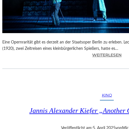
Eine Opernrarität gibt es derzeit an der Staatsoper Berlin zu erleben. 
(1920), zwei Zeitreisen eines kleinbürgerlichen Spießers, hatte es…
:
WEITERLESEN
B
E
R
L
I
N
KINO
–
L
Jannis Alexander Kiefer „Another
E
O
Š
Veröffentlicht am:
5. April 2025
von
Mic