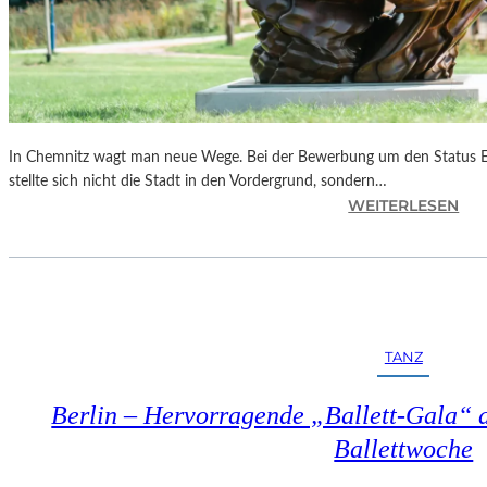
In Chemnitz wagt man neue Wege. Bei der Bewerbung um den Status E
stellte sich nicht die Stadt in den Vordergrund, sondern…
:
WEITERLESEN
S
A
C
H
S
E
TANZ
N
–
Berlin – Hervorragende „Ballett-Gala“ a
E
U
Ballettwoche
R