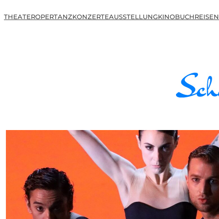
THEATER
OPER
TANZ
KONZERTE
AUSSTELLUNG
KINO
BUCH
REISEN