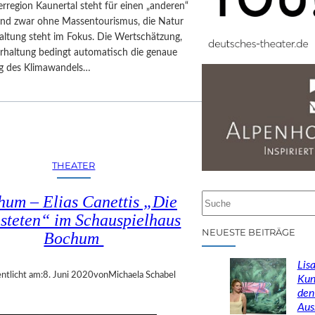
rregion Kaunertal steht für einen „anderen“
und zwar ohne Massentourismus, die Natur
altung steht im Fokus. Die Wertschätzung,
Erhaltung bedingt automatisch die genaue
g des Klimawandels…
THEATER
S
um – Elias Canettis „Die
u
isteten“ im Schauspielhaus
c
NEUESTE BEITRÄGE
Bochum
h
e
Lisa
n
ntlicht am:
8. Juni 2020
von
Michaela Schabel
Kun
den
Aus