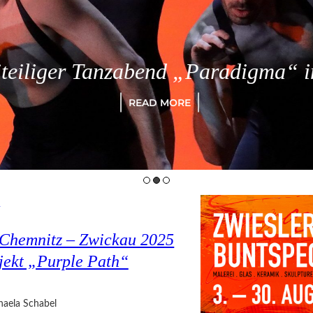
eiliger Tanzabend „Paradigma“ in
READ MORE
N
 Chemnitz – Zwickau 2025
jekt „Purple Path“
haela Schabel