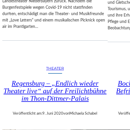
T
I
Landestheater Niederbayern zurück. Nachdem die
und Gletsche
T
N
Burgenfestspiele wegen Covid-19 nicht stattfinden
Tourismus, 
-
S
durften, entschädigt man die Theater- und Musikfreunde
und ihre Erh
G
C
mit „Love Letters“ und einem musikalischen Picknick open
Pflege und 
A
H
air im Prantlgarten…
Beobachtun
L
A
A
F
“
T
A
S
L
P
S
R
THEATER
A
O
B
J
Regensburg – „Endlich wieder
Boch
S
E
C
Theater live“ auf der Freilichtbühne
Befr
K
H
T
im Thon-Dittmer-Palais
L
„
U
P
Veröffentlicht am:
9. Juni 2020
von
Michaela Schabel
Veröffe
S
U
S
R
D
P