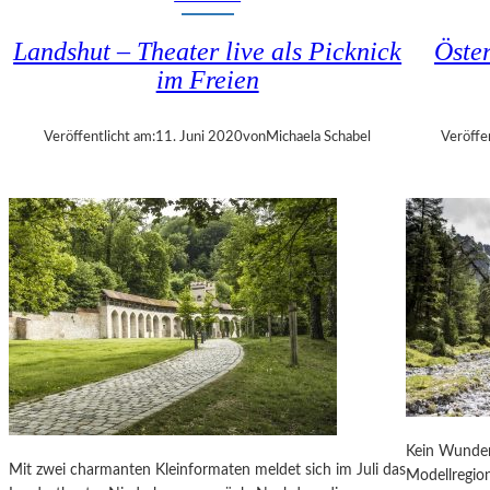
–
0
H
2
Landshut – Theater live als Picknick
Öste
E
5
im Freien
R
P
V
U
O
N
Veröffentlicht am:
11. Juni 2020
von
Michaela Schabel
Veröffe
R
K
R
T
A
E
G
T
E
M
N
I
D
T
E
D
„
E
B
M
A
G
L
E
L
M
Kein Wunder
E
E
Mit zwei charmanten Kleinformaten meldet sich im Juli das
Modellregio