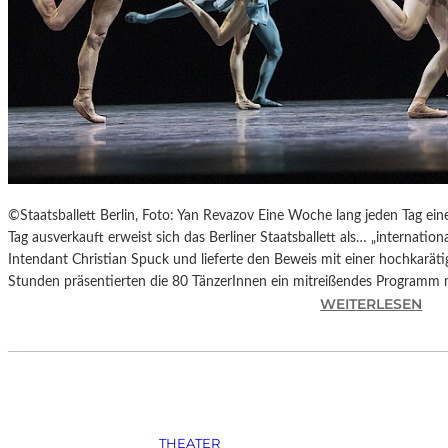
A
D
T
C
H
E
M
N
I
T
©Staatsballett Berlin, Foto: Yan Revazov Eine Woche lang jeden Tag eine
Z
Tag ausverkauft erweist sich das Berliner Staatsballett als… „international
–
Intendant Christian Spuck und lieferte den Beweis mit einer hochkarätig
Z
Stunden präsentierten die 80 TänzerInnen ein mitreißendes Programm
:
WEITERLESEN
W
B
I
E
C
R
K
L
A
I
U
N
2
THEATER