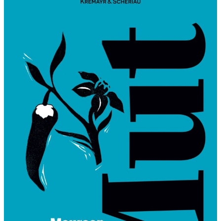
K
F
L
O
W
E
R
S
“
–
R
E
N
A
I
S
S
A
N
C
E
L