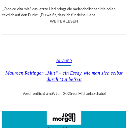
„O dolce vita mia“, das letzte Lied bringt die melancholischen Melodien
textlich auf den Punkt. „Du weißt, dass ich für deine Liebe…
:
WEITERLESEN
C
D
–
„
A
G
BÜCHER
A
R
Maureen Reitinger „Mut“ – ein Essay, wie man sich selbst
D
durch Mut befreit
E
N
O
Veröffentlicht am:
9. Juni 2025
von
Michaela Schabel
F
B
L
A
C