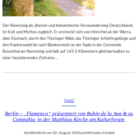
U
T
B
E
Der Rennsteig als ältester und bekanntester Fernwanderweg Deutschlands
F
ist Kult und Mythos zugleich. Er erstreckt sich von Hörschel an der Werra,
R
über Eisenach, durch den Thüringer Wald, das Thüringer Schiefergebirge und
E
den Frankenwald bis nach Blankenstein an der Saale in der Gemeinde
I
Rosenthal am Rennsteig und lädt auf 169,3 Kilometern gleichermaßen zu
T
einer faszinierenden Zeitreise…
TANZ
Berlin – „Flamenco“ präsentiert von Rubin de la Ana & su
Compañia in der Matthäus Kirche am Kulturforum
Veröffentlicht am:
30. August 2020
von
Michaela Schabel