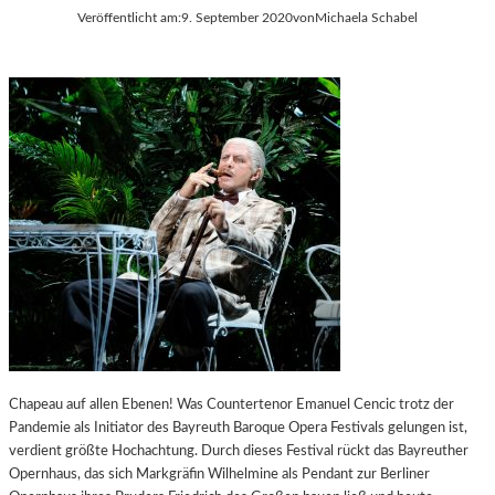
T
T
Veröffentlicht am:
9. September 2020
von
Michaela Schabel
I
I
N
E
G
R
E
T
R
V
„
O
M
N
U
„
T
A
“
S
–
T
E
R
I
O
N
P
E
H
S
I
S
L
Chapeau auf allen Ebenen! Was Countertenor Emanuel Cencic trotz der
A
&
Pandemie als Initiator des Bayreuth Baroque Opera Festivals gelungen ist,
Y
S
verdient größte Hochachtung. Durch dieses Festival rückt das Bayreuther
,
T
Opernhaus, das sich Markgräfin Wilhelmine als Pendant zur Berliner
W