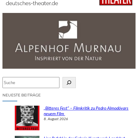
S
u
c
NEUESTE BEITRÄGE
h
e
„Bitteres Fest“ – Filmkritik zu Pedro Almodóvars
n
neuem Film
8. August 2026