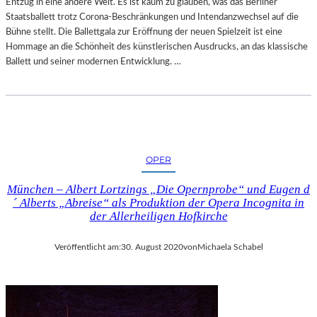
Entzug in eine andere Welt. Es ist kaum zu glauben, was das Berliner
Staatsballett trotz Corona-Beschränkungen und Intendanzwechsel auf die
Bühne stellt. Die Ballettgala zur Eröffnung der neuen Spielzeit ist eine
Hommage an die Schönheit des künstlerischen Ausdrucks, an das klassische
Ballett und seiner modernen Entwicklung. …
OPER
München – Albert Lortzings „Die Opernprobe“ und Eugen d
´ Alberts „Abreise“ als Produktion der Opera Incognita in
der Allerheiligen Hofkirche
Veröffentlicht am:
30. August 2020
von
Michaela Schabel