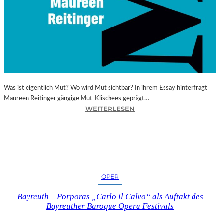
I
E
D
E
R
P
O
E
Was ist eigentlich Mut? Wo wird Mut sichtbar? In ihrem Essay hinterfragt
T
Maureen Reitinger gängige Mut-Klischees geprägt…
I
:
WEITERLESEN
S
M
C
A
H
U
I
R
N
E
T
E
E
OPER
N
R
R
P
Bayreuth – Porporas „Carlo il Calvo“ als Auftakt des
E
R
Bayreuther Baroque Opera Festivals
I
E