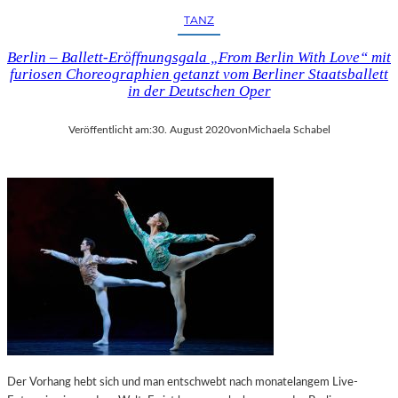
TANZ
Berlin – Ballett-Eröffnungsgala „From Berlin With Love“ mit
furiosen Choreographien getanzt vom Berliner Staatsballett
in der Deutschen Oper
Veröffentlicht am:
30. August 2020
von
Michaela Schabel
Der Vorhang hebt sich und man entschwebt nach monatelangem Live-