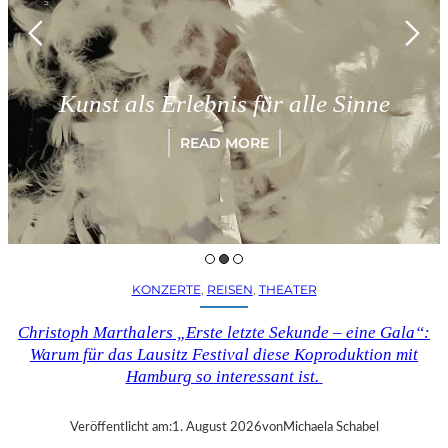
Münch
st als Erlebnis für alle Sinne
„Pa
READ MORE
KONZERTE
, 
REISEN
, 
THEATER
Christoph Marthalers „Erste letzte Sekunde – eine Gala“:
Warum für das Lausitz Festival diese Koproduktion mit
Hamburg so interessant ist.
Veröffentlicht am:
1. August 2026
von
Michaela Schabel