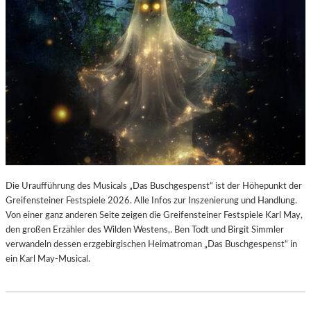
Die Uraufführung des Musicals „Das Buschgespenst“ ist der Höhepunkt der
Greifensteiner Festspiele 2026. Alle Infos zur Inszenierung und Handlung.
Von einer ganz anderen Seite zeigen die Greifensteiner Festspiele Karl May,
den großen Erzähler des Wilden Westens,. Ben Todt und Birgit Simmler
verwandeln dessen erzgebirgischen Heimatroman „Das Buschgespenst“ in
ein Karl May-Musical.