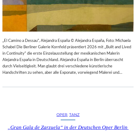
K
S
T
O
I
P
O
E
N
R
M
I
I
N
„El Camino a Dessau“, Alejandra España © Alejandra España, Foto: Michaela
T
M
Schabel Die Berliner Galerie Kornfeld präsentiert 2026 mit „Built and Lived
H
Ü
in Continuity“ die erste Einzelausstellung der mexikanischen Malerin
A
N
Alejandra España in Deutschland. Alejandra España in Berlin überrascht
M
C
durch Vielseitigkeit. Man glaubt drei verschiedene künstlerische
B
H
Handschriften zu sehen, aber alle Exponate, vorwiegend Malerei und…
U
E
R
N
G
–
S
O
O
P
I
E
OPER
, 
TANZ
N
R
T
N
„Gran Gala de Zarzuela“ in der Deutschen Oper Berlin
E
F
R
E