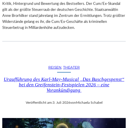
Kritik, Hintergrund und Bewertung des Bestsellers. Der Cum/Ex-Skandal
gilt als der größte Steuerraub der deutschen Geschichte. Staatsanwältin
Anne Brorhilker stand jahrelang im Zentrum der Ermittlungen. Trotz größter
Widerstände gelang es ihr, die Cum/Ex-Geschäfte als kriminellen
Steuerbetrug in Milliardenhöhe aufzudecken.
REISEN
, 
THEATER
Uraufführung des Karl-May-Musical „Das Buschgespenst“
bei den Greifenstein-Festspielen 2026 – eine
Vorankündigung
Veröffentlicht am:
3. Juli 2026
von
Michaela Schabel