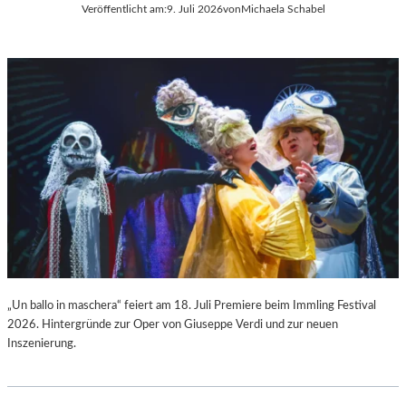
Veröffentlicht am:
9. Juli 2026
von
Michaela Schabel
L
C
A
H
“
A
:
R
W
L
A
E
R
S
U
G
M
O
F
U
Ü
N
R
O
D
D
A
S
S
„
L
F
„Un ballo in maschera“ feiert am 18. Juli Premiere beim Immling Festival
A
A
2026. Hintergründe zur Oper von Giuseppe Verdi und zur neuen
U
U
Inszenierung.
S
S
I
T
T
“