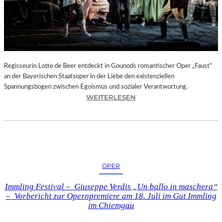
T
E
L
E
T
Z
T
Regisseurin Lotte de Beer entdeckt in Gounods romantischer Oper „Faust“
E
an der Bayerischen Staatsoper in der Liebe den existenziellen
S
Spannungsbogen zwischen Egoismus und sozialer Verantwortung.
E
:
WEITERLESEN
K
O
U
P
N
E
D
R
E
N
–
K
OPER
E
R
I
I
Immling Festival – Giuseppe Verdis „Un ballo in maschera“
N
T
– Vorbericht zur Opernpremiere am 18. Juli im Gut Immling
E
I
im Chiemgau
G
K
A
–