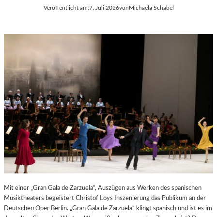
Veröffentlicht am:
7. Juli 2026
von
Michaela Schabel
E
S
S
T
S
S
A
P
N
I
T
E
I
L
S
E
T
2
.
0
2
6
Mit einer „Gran Gala de Zarzuela“, Auszügen aus Werken des spanischen
Musiktheaters begeistert Christof Loys Inszenierung das Publikum an der
Deutschen Oper Berlin. „Gran Gala de Zarzuela“ klingt spanisch und ist es im