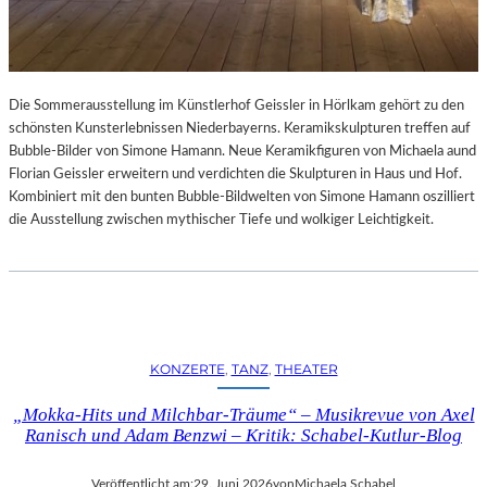
Die Sommerausstellung im Künstlerhof Geissler in Hörlkam gehört zu den
schönsten Kunsterlebnissen Niederbayerns. Keramikskulpturen treffen auf
Bubble-Bilder von Simone Hamann. Neue Keramikfiguren von Michaela aund
Florian Geissler erweitern und verdichten die Skulpturen in Haus und Hof.
Kombiniert mit den bunten Bubble-Bildwelten von Simone Hamann oszilliert
die Ausstellung zwischen mythischer Tiefe und wolkiger Leichtigkeit.
KONZERTE
, 
TANZ
, 
THEATER
„Mokka-Hits und Milchbar-Träume“ – Musikrevue von Axel
Ranisch und Adam Benzwi – Kritik: Schabel-Kutlur-Blog
Veröffentlicht am:
29. Juni 2026
von
Michaela Schabel