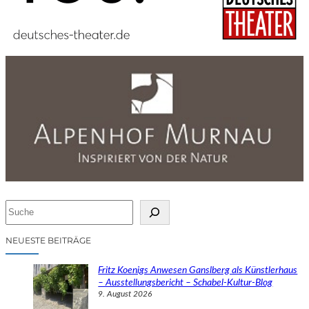
S
u
c
NEUESTE BEITRÄGE
h
e
Fritz Koenigs Anwesen Ganslberg als Künstlerhaus
n
– Ausstellungsbericht – Schabel-Kultur-Blog
9. August 2026