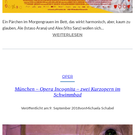
E
R
N
Ein Pärchen im Morgengrauen im Bett, das wirkt harmonisch, aber, kaum zu
A
glauben, Ale (Istaso Arana) und Alex (Vito Sanz) wollen sich…
T
:
WEITERLESEN
I
J
O
O
N
N
A
A
L
S
E
T
K
OPER
R
U
U
N
München – Opera Incognita – zwei Kurzopern im
E
S
Schwimmbad
B
T
A
M
Veröffentlicht am:
9. September 2018
von
Michaela Schabel
–
E
„
S
V
S
O
E