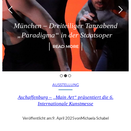
chen – Dreiteiliger Tanzabend
aradigma“ in der Staatsoper
READ MORE
AUSSTELLUNG
Aschaffenburg – „Main Art“ präsentiert die 6.
Internationale Kunstmesse
Veröffentlicht am:
9. April 2025
von
Michaela Schabel