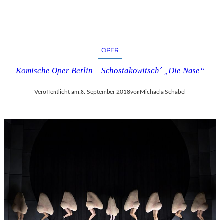
C
H
E
R
L
OPER
I
Komische Oper Berlin – Schostakowitsch´ „Die Nase“
E
B
E
Veröffentlicht am:
8. September 2018
von
Michaela Schabel
S
F
I
L
M
“
N
U
R
U
M
G