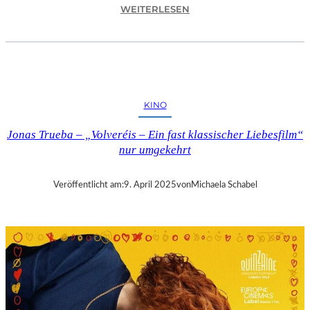
:
WEITERLESEN
A
S
C
H
A
F
KINO
F
E
Jonas Trueba – „Volveréis – Ein fast klassischer Liebesfilm“
N
nur umgekehrt
B
U
R
Veröffentlicht am:
9. April 2025
von
Michaela Schabel
G
–
„
M
A
I
N
A