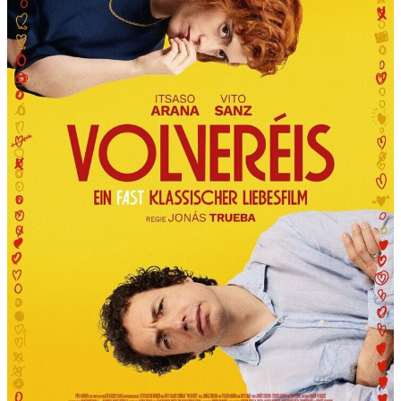
R
T
“
P
R
Ä
S
E
N
T
I
E
R
T
D
I
E
6
.
I
N
T