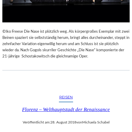
E
K
E
H
R
©Iko Freese Die Nase ist plötzlich weg. Als körpergroßes Exemplar mit zwei
T
Beinen spaziert sie selbstständig herum, bringt alles durcheinander, steppt in
zehnfacher Variation eigenwillig herum und am Schluss ist sie plötzlich
wieder da. Nach Gogols skurriler Geschichte „Die Nase“ komponierte der
21-jährige Schostakowitsch die gleichnamige Oper.
REISEN
Florenz – Welthauptstadt der Renaissance
Veröffentlicht am:
28. August 2018
von
Michaela Schabel