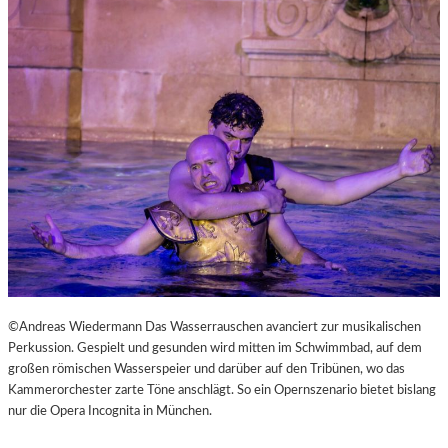
L
V
E
R
É
I
S
–
E
I
N
F
A
S
T
K
©Andreas Wiedermann Das Wasserrauschen avanciert zur musikalischen
L
Perkussion. Gespielt und gesunden wird mitten im Schwimmbad, auf dem
A
großen römischen Wasserspeier und darüber auf den Tribünen, wo das
S
Kammerorchester zarte Töne anschlägt. So ein Opernszenario bietet bislang
S
nur die Opera Incognita in München.
I
S