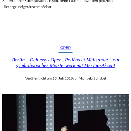
Selten ist die Stille tatsächlich still. Beim Lauschen werden plötzlich
Hintergrundgeräusche hörbar.
OPER
Berlin – Debussys Oper „Pelléas et Mélisande“ ein
symbolistisches Meisterwerk mit Me-Too-Akzent
Veröffentlicht am:
13. Juli 2018
von
Michaela Schabel