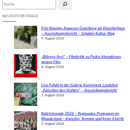
S
u
c
NEUESTE BEITRÄGE
h
e
Fritz Koenigs Anwesen Ganslberg als Künstlerhaus
n
– Ausstellungsbericht – Schabel-Kultur-Blog
9. August 2026
„Bitteres Fest“ – Filmkritik zu Pedro Almodóvars
neuem Film
8. August 2026
Lisa Pufahl in der Galerie Kunstwerk Landshut
„Zwischen den Stühlen“ – Ausstellungsbericht
5. August 2026
Ruhrtriennale 2026 – Regionales Programm im
Wunderland – Künstler, Termine und freier Eintritt
3. August 2026