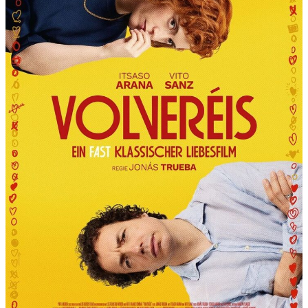
R
T
“
P
R
Ä
S
E
N
T
I
E
R
T
D
I
E
6
.
I
N
T