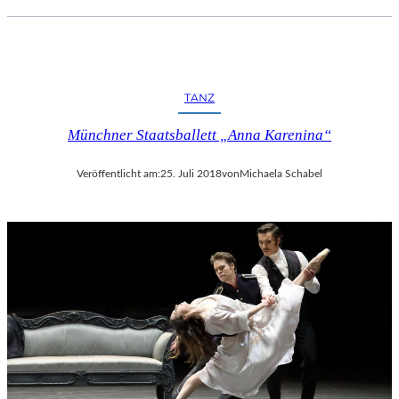
C
H
E
R
L
TANZ
I
E
Münchner Staatsballett „Anna Karenina“
B
E
Veröffentlicht am:
25. Juli 2018
von
Michaela Schabel
S
F
I
L
M
“
N
U
R
U
M
G