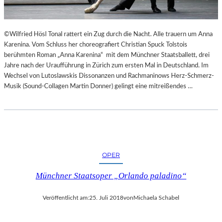
E
K
E
©Wilfried Hösl Tonal rattert ein Zug durch die Nacht. Alle trauern um Anna
H
Karenina. Vom Schluss her choreografiert Christian Spuck Tolstois
R
berühmten Roman „Anna Karenina“ mit dem Münchner Staatsballett, drei
T
Jahre nach der Uraufführung in Zürich zum ersten Mal in Deutschland. Im
Wechsel von Lutoslawskis Dissonanzen und Rachmaninows Herz-Schmerz-
Musik (Sound-Collagen Martin Donner) gelingt eine mitreißendes …
OPER
Münchner Staatsoper „Orlando paladino“
Veröffentlicht am:
25. Juli 2018
von
Michaela Schabel