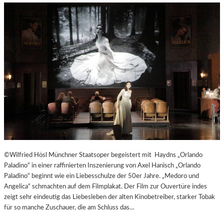
©Wilfried Hösl Münchner Staatsoper begeistert mit Haydns „Orlando
Paladino“ in einer raffinierten Inszenierung von Axel Hanisch „Orlando
Paladino“ beginnt wie ein Liebesschulze der 50er Jahre. „Medoro und
Angelica“ schmachten auf dem Filmplakat. Der Film zur Ouvertüre indes
zeigt sehr eindeutig das Liebesleben der alten Kinobetreiber, starker Tobak
für so manche Zuschauer, die am Schluss das…