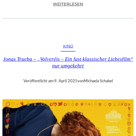
:
WEITERLESEN
A
S
C
H
A
F
KINO
F
E
Jonas Trueba – „Volveréis – Ein fast klassischer Liebesfilm“
N
nur umgekehrt
B
U
R
Veröffentlicht am:
9. April 2025
von
Michaela Schabel
G
–
„
M
A
I
N
A