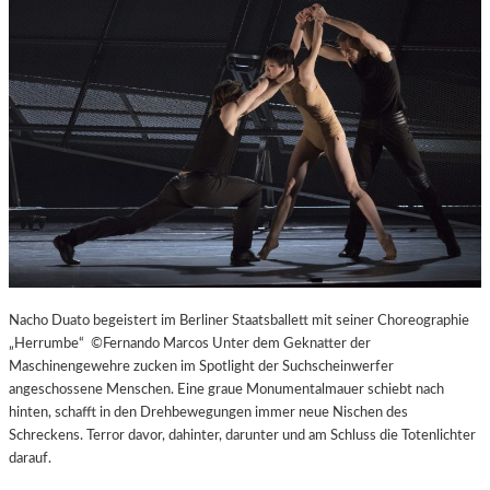
L
V
E
R
É
I
S
–
E
I
N
F
A
S
Nacho Duato begeistert im Berliner Staatsballett mit seiner Choreographie
T
„Herrumbe“ ©Fernando Marcos Unter dem Geknatter der
K
Maschinengewehre zucken im Spotlight der Suchscheinwerfer
L
angeschossene Menschen. Eine graue Monumentalmauer schiebt nach
A
hinten, schafft in den Drehbewegungen immer neue Nischen des
S
Schreckens. Terror davor, dahinter, darunter und am Schluss die Totenlichter
S
darauf.
I
S