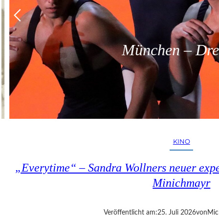
München – Dreit
KINO
„Everytime“ – Sandra Wollners neuer exper
Minichmayr
Veröffentlicht am:
25. Juli 2026
von
Mic