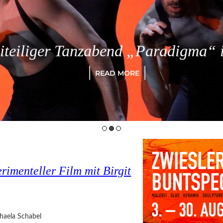
eiliger Tanzabend „Paradigma“ in
READ MORE
imenteller Film mit Birgit
haela Schabel