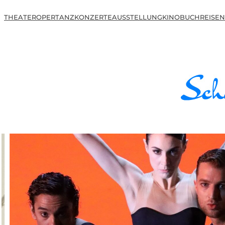
THEATER
OPER
TANZ
KONZERTE
AUSSTELLUNG
KINO
BUCH
REISEN