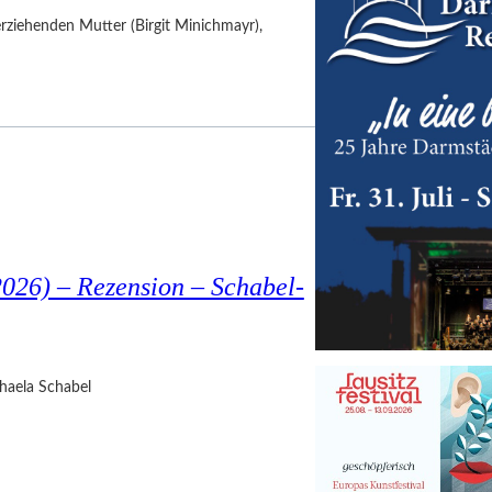
nerziehenden Mutter (Birgit Minichmayr),
026) – Rezension – Schabel-
haela Schabel