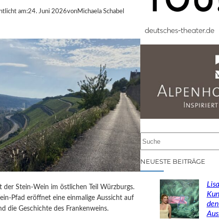
ntlicht am:
24. Juni 2026
von
Michaela Schabel
S
u
c
NEUESTE BEITRÄGE
h
e
Lisa
st der Stein-Wein im östlichen Teil Würzburgs.
n
Kun
in-Pfad eröffnet eine einmalige Aussicht auf
den
d die Geschichte des Frankenweins.
Aus