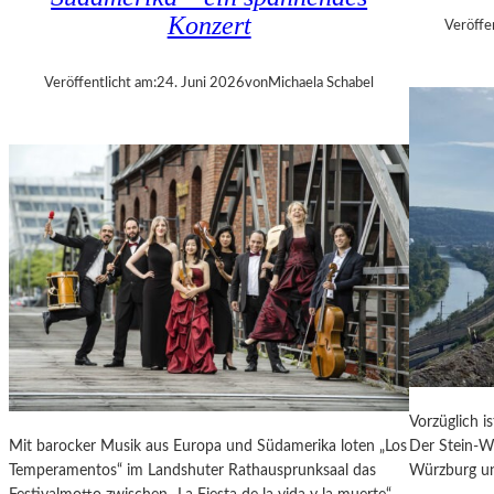
E
Konzert
Veröffe
R
„
Veröffentlicht am:
24. Juni 2026
von
Michaela Schabel
A
L
L
E
R
R
E
C
H
T
E
B
E
R
Vorzüglich i
A
Mit barocker Musik aus Europa und Südamerika loten „Los
Der Stein-We
U
Temperamentos“ im Landshuter Rathausprunksaal das
Würzburg un
B