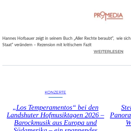
T
M
I
N
I
C
Hannes Hofbauer zeigt in seinem Buch „Aller Rechte beraubt“, wie sic
H
Staat“ verändern – Rezension mit kritischem Fazit
M
:
WEITERLESEN
A
H
Y
A
R
N
N
E
S
KONZERTE
H
O
„Los Temperamentos“ bei den
Ste
F
Landshuter Hofmusiktagen 2026 –
Panora
B
Barockmusik aus Europa und
W
A
U
Südamerika – ein spannendes