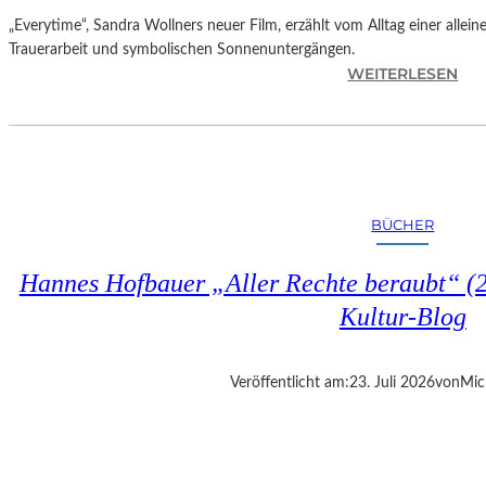
„Everytime“, Sandra Wollners neuer Film, erzählt vom Alltag einer allei
Trauerarbeit und symbolischen Sonnenuntergängen.
:
WEITERLESEN
„
E
V
E
R
Y
BÜCHER
T
I
Hannes Hofbauer „Aller Rechte beraubt“ (2
M
E
Kultur-Blog
“
–
S
Veröffentlicht am:
23. Juli 2026
von
Mic
A
N
D
R