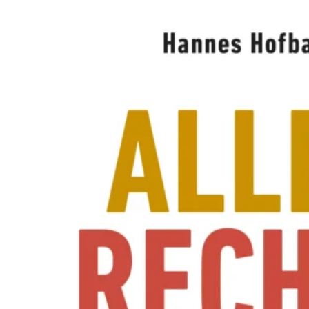
A
W
O
L
L
N
E
R
S
N
E
U
E
R
E
X
P
E
R
I