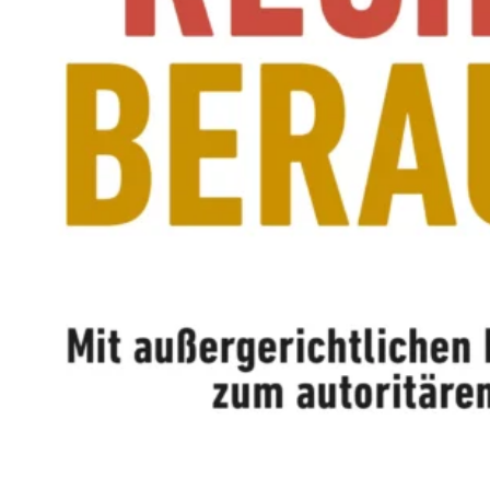
M
E
N
T
E
L
L
E
R
F
I
L
M
M
I
T
B
I
R
G
I