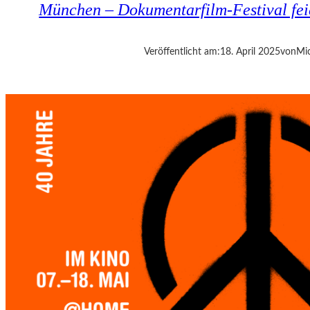
München – Dokumentarfilm-Festival fei
C
H
–
Veröffentlicht am:
18. April 2025
von
Mic
B
A
D
G
A
S
T
E
I
N
–
P
U
N
K
T
E