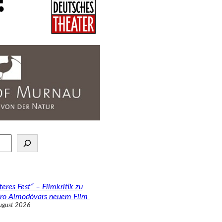
teres Fest“ – Filmkritik zu
ro Almodóvars neuem Film
ugust 2026