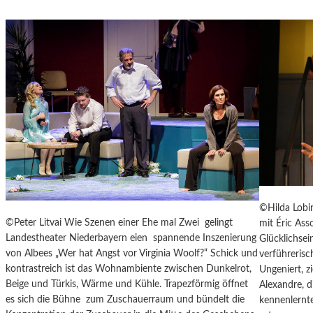
R
E
R
N
E
T
I
A
C
R
H
F
S
I
,
L
A
M
U
-
SS
F
E
E
R
S
O
T
©Hilda Lobin
R
I
©Peter Litvai Wie Szenen einer Ehe mal Zwei gelingt
mit Éric Ass
D
V
Landestheater Niederbayern eien spannende Inszenierung
Glücklichsei
E
A
von Albees „Wer hat Angst vor Virginia Woolf?“ Schick und
verführeris
N
L
kontrastreich ist das Wohnambiente zwischen Dunkelrot,
Ungeniert, z
T
F
Beige und Türkis, Wärme und Kühle. Trapezförmig öffnet
Alexandre, 
L
E
es sich die Bühne zum Zuschauerraum und bündelt die
kennenlernte
I