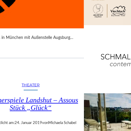
es in München mit Außenstelle Augsburg…
THEATER
rspiele Landshut – Assous
Stück „Glück“
licht am:
24. Januar 2019
von
Michaela Schabel