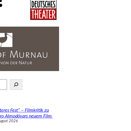
teres Fest“ – Filmkritik zu
ro Almodóvars neuem Film
ugust 2026