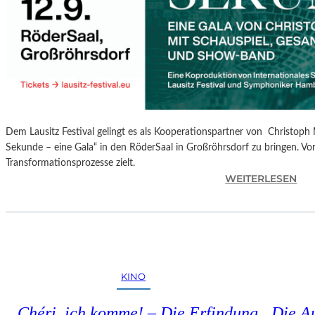
S
P
R
O
G
R
A
M
Dem Lausitz Festival gelingt es als Kooperationspartner von Christoph 
M
Sekunde – eine Gala“ in den RöderSaal in Großröhrsdorf zu bringen. Vorb
I
Transformationsprozesse zielt.
M
:
WEITERLESEN
W
C
U
H
N
R
D
I
E
S
R
T
L
KINO
O
A
P
N
„Chéri, ich komme! – Die Erfindung
Die A