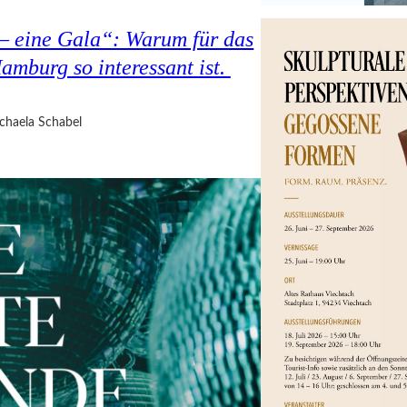
 – eine Gala“: Warum für das
amburg so interessant ist.
chaela Schabel