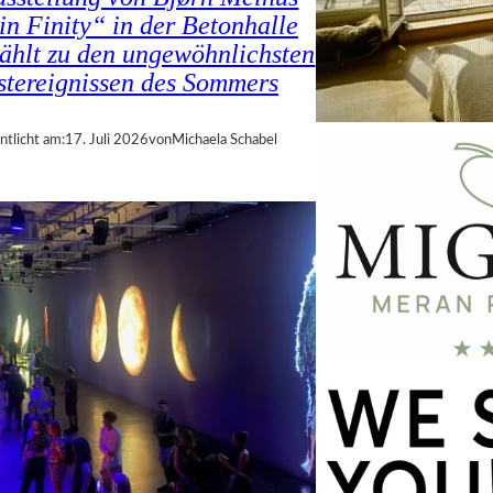
in Finity“ in der Betonhalle
zählt zu den ungewöhnlichsten
tereignissen des Sommers
ntlicht am:
17. Juli 2026
von
Michaela Schabel