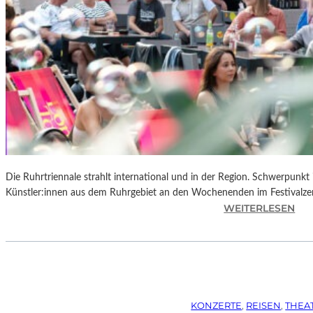
Die Ruhrtriennale strahlt international und in der Region. Schwerpunkt
Künstler:innen aus dem Ruhrgebiet an den Wochenenden im Festivalze
:
WEITERLESEN
R
U
H
R
T
R
KONZERTE
, 
REISEN
, 
THEA