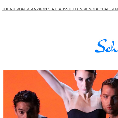
THEATER
OPER
TANZ
KONZERTE
AUSSTELLUNG
KINO
BUCH
REISEN