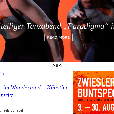
eiliger Tanzabend „Paradigma“ in
READ MORE
ER
 im Wunderland – Künstler,
ntritt
chaela Schabel