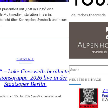
 präsentiert mit „Lost in Finity“ eine
le Multimedia-Installation in Berlin.
sbericht über Konzeption, Symbolik und neues
.
KONZERTE
S
 – Luke Cresswells berühmte
u
sionsgruppe 2026 live in der
c
NEUESTE BEITRÄGE
Staatsoper Berlin
h
e
„Bit
n
Ped
ntlicht am:
15. Juli 2026
von
Michaela Schabel
8. A