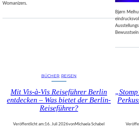
D
Womanizers.
T
F
E
Bjørn Melhus
R
S
eindrucksvol
E
E
Ausstellung
I
K
Bewusstsein
E
U
R
N
E
D
I
E
N
–
T
E
R
BÜCHER
, 
REISEN
I
I
N
T
Mit Vis-à-Vis Reiseführer Berlin
„Stomp“
E
T
entdecken – Was bietet der Berlin-
Perkus
G
Reiseführer?
A
L
A
Veröffentlicht am:
16. Juli 2026
von
Michaela Schabel
Veröffe
“
: