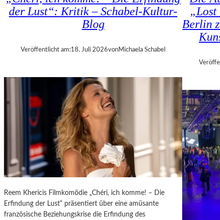
H
D
der Lust“: Kritik – Schabel-Kultur-
„Lost 
M
–
Blog
Berlin 
A
K
R
Kuns
Ü
T
N
Veröffentlicht am:
18. Juli 2026
von
Michaela Schabel
H
S
Veröffe
A
T
L
L
E
E
R
R
S
,
„
T
E
E
R
R
S
M
T
I
E
N
L
E
Reem Khericis Filmkomödie „Chéri, ich komme! – Die
E
U
Erfindung der Lust“ präsentiert über eine amüsante
T
N
französische Beziehungskrise die Erfindung des
Z