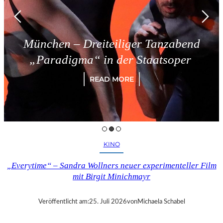
München – Dreiteiliger Tanzabend
„Paradigma“ in der Staatsoper
READ MORE
KINO
„Everytime“ – Sandra Wollners neuer experimenteller Film
mit Birgit Minichmayr
Veröffentlicht am:
25. Juli 2026
von
Michaela Schabel