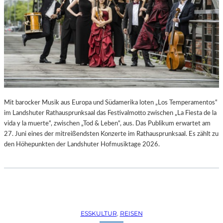
R
R
E
C
H
T
E
B
E
R
A
Mit barocker Musik aus Europa und Südamerika loten „Los Temperamentos“
U
im Landshuter Rathausprunksaal das Festivalmotto zwischen „La Fiesta de la
B
vida y la muerte“, zwischen „Tod & Leben“, aus. Das Publikum erwartet am
T
27. Juni eines der mitreißendsten Konzerte im Rathausprunksaal. Es zählt zu
“
den Höhepunkten der Landshuter Hofmusiktage 2026.
(
2
0
2
6
)
ESSKULTUR
, 
REISEN
–