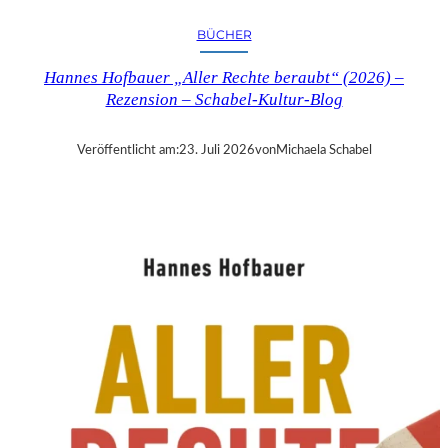
R
Y
BÜCHER
T
I
Hannes Hofbauer „Aller Rechte beraubt“ (2026) –
M
Rezension – Schabel-Kultur-Blog
E
“
–
Veröffentlicht am:
23. Juli 2026
von
Michaela Schabel
S
A
N
D
R
A
W
O
L
L
N
E
R
S