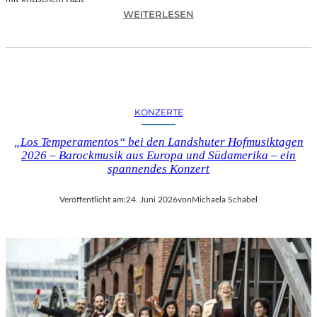
I
:
WEITERLESEN
L
H
M
A
M
N
I
N
T
E
B
S
I
KONZERTE
H
R
O
G
„Los Temperamentos“ bei den Landshuter Hofmusiktagen
F
I
2026 – Barockmusik aus Europa und Südamerika – ein
B
spannendes Konzert
T
A
M
U
I
Veröffentlicht am:
24. Juni 2026
von
Michaela Schabel
E
N
R
I
„
C
A
H
L
M
L
A
E
Y
R