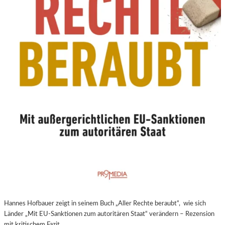
N
E
U
E
R
E
X
P
E
R
I
M
E
N
T
E
L
L
E
Hannes Hofbauer zeigt in seinem Buch „Aller Rechte beraubt“, wie sich
R
Länder „Mit EU-Sanktionen zum autoritären Staat“ verändern – Rezension
F
mit kritischem Fazit