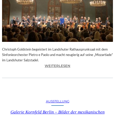
O
D
S
„
F
A
U
S
T
Christoph Goldstein begeistert im Landshuter Rathausprunksaal mit dem
“
Sinfonieorchester Pietro e Paolo und macht neugierig auf seine „Mozartiade“
A
im Landshuter Salzstadel.
N
:
WEITERLESEN
D
C
E
H
R
R
B
I
A
S
Y
T
E
AUSSTELLUNG
O
R
P
I
Galerie Kornfeld Berlin – Bilder der mexikanischen
H
S