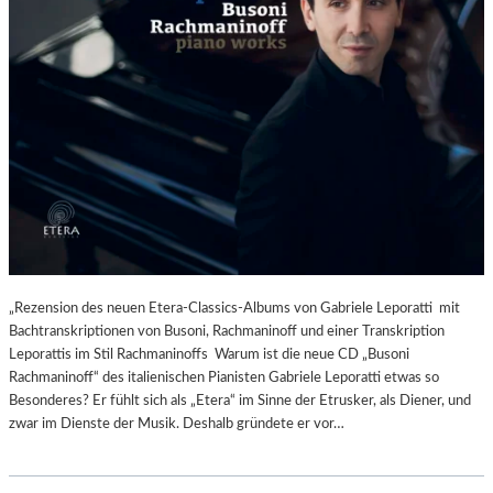
„Rezension des neuen Etera-Classics-Albums von Gabriele Leporatti mit
Bachtranskriptionen von Busoni, Rachmaninoff und einer Transkription
Leporattis im Stil Rachmaninoffs Warum ist die neue CD „Busoni
Rachmaninoff“ des italienischen Pianisten Gabriele Leporatti etwas so
Besonderes? Er fühlt sich als „Etera“ im Sinne der Etrusker, als Diener, und
zwar im Dienste der Musik. Deshalb gründete er vor…