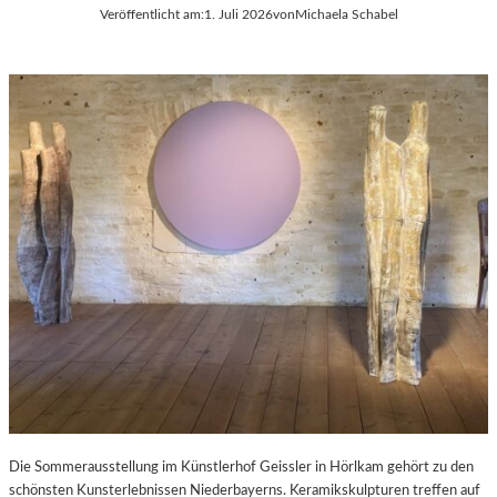
Veröffentlicht am:
1. Juli 2026
von
Michaela Schabel
Die Sommerausstellung im Künstlerhof Geissler in Hörlkam gehört zu den
schönsten Kunsterlebnissen Niederbayerns. Keramikskulpturen treffen auf