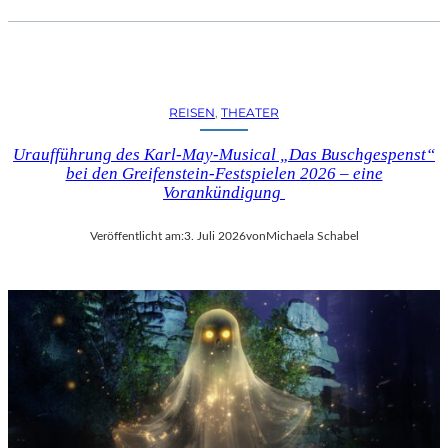
REISEN
, 
THEATER
Uraufführung des Karl-May-Musical „Das Buschgespenst“
bei den Greifenstein-Festspielen 2026 – eine
Vorankündigung
Veröffentlicht am:
3. Juli 2026
von
Michaela Schabel