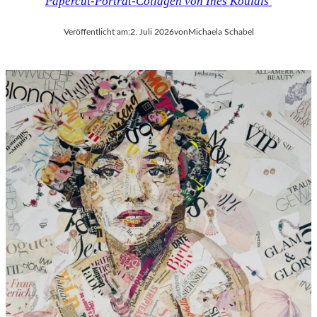
Papercut-Porträt-Collagen von Ines Kouidis
Veröffentlicht am:
2. Juli 2026
von
Michaela Schabel