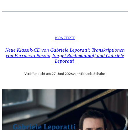
KONZERTE
Neue Klassik-CD von Gabriele Leporatti: Transkriptionen
von Ferruccio Busoni, Sergei Rachmaninoff und Gabriele
Leporatti
Veröffentlicht am:
27. Juni 2026
von
Michaela Schabel