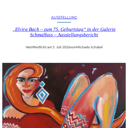
U
S
B
AUSSTELLUNG
L
I
„Elvira Bach – zum 75. Geburtstag“ in der Galerie
Schmalfuss – Ausstellungsbericht
C
K
A
Veröffentlicht am:
5. Juli 2026
von
Michaela Schabel
U
F
M
O
Z
A
R
T
S
2
7
0
.