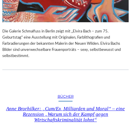
G
E
B
U
R
Die Galerie Schmalfuss in Berlin zeigt mit „Elvira Bach – zum 75.
T
Geburtstag“ eine Ausstellung mit Originalen, Farblithografien und
S
Farbradierungen der bekannten Malerin der Neuen Wilden. Elvira Bachs
T
Bilder sind unverwechselbare Frauenporträts – sexy, selbstbewusst und
A
selbstbestimmt.
G
BÜCHER
Anne Brorhilker: „Cum/Ex, Milliarden und Moral“ – eine
Rezension „Warum sich der Kampf gegen
Wirtschaftskriminalität lohnt“