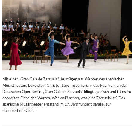
N
6
D
S
H
U
T
–
K
O
N
Z
E
R
Mit einer „Gran Gala de Zarzuela“, Auszügen aus Werken des spanischen
T
Musiktheaters begeistert Christof Loys Inszenierung das Publikum an der
K
Deutschen Oper Berlin. „Gran Gala de Zarzuela“ klingt spanisch und ist es im
R
doppelten Sinne des Wortes. Wer weiß schon, was eine Zarzuela ist? Das
I
spanische Musiktheater entstand im 17. Jahrhundert parallel zur
T
italienischen Oper.…
I
K
–
A