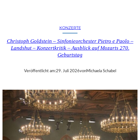
E
R
N
K
KONZERTE
R
I
Christoph Goldstein – Sinfonieorchester Pietro e Paolo –
T
Landshut – Konzertkritik – Ausblick auf Mozarts 270.
I
Geburtstag
K
–
C
Veröffentlicht am:
29. Juli 2026
von
Michaela Schabel
H
A
R
L
E
S
G
O
U
N