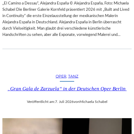
H
„El Camino a Dessau“, Alejandra España © Alejandra España, Foto: Michaela
E
E
Schabel Die Berliner Galerie Kornfeld präsentiert 2026 mit „Built and Lived
N
S
in Continuity“ die erste Einzelausstellung der mexikanischen Malerin
–
T
Alejandra España in Deutschland. Alejandra España in Berlin überrascht
O
E
durch Vielseitigkeit. Man glaubt drei verschiedene künstlerische
P
R
Handschriften zu sehen, aber alle Exponate, vorwiegend Malerei und…
E
P
R
I
N
E
F
T
E
R
S
O
T
OPER
, 
TANZ
E
S
P
P
„Gran Gala de Zarzuela“ in der Deutschen Oper Berlin
A
I
O
E
Veröffentlicht am:
7. Juli 2026
von
Michaela Schabel
L
L
O
E
–
2
L
0
A
2