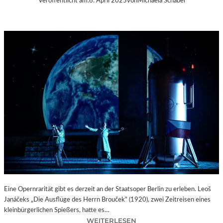
Veröffentlicht am:
6. April 2025
von
Michaela Schabel
Eine Opernrarität gibt es derzeit an der Staatsoper Berlin zu erleben. Leoš
Janáčeks „Die Ausflüge des Herrn Brouček“ (1920), zwei Zeitreisen eines
kleinbürgerlichen Spießers, hatte es…
:
WEITERLESEN