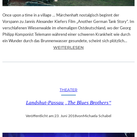
I
E
A
Once upon a time in a village … Märchenhaft nostalgisch beginnt der
U
Vorspann zu Jannis Alexander Kiefers Film „Another German Tank Story“. Im
S
verschlafenen Wiesenwalde im ehemaligen Ostdeutschland, wo der Georg
F
Philipp Komponist Telemann während einer schweren Krankheit wie durch
L
ein Wunder durch das Brunnenwasser gesundete, scheint sich plötzlich…
:
Ü
WEITERLESEN
J
G
A
E
N
D
N
E
I
S
S
H
THEATER
A
E
L
R
Landshut-Passau „The Blues Brothers“
E
R
X
N
Veröffentlicht am:
23. Juni 2018
von
Michaela Schabel
A
B
N
R
D
O