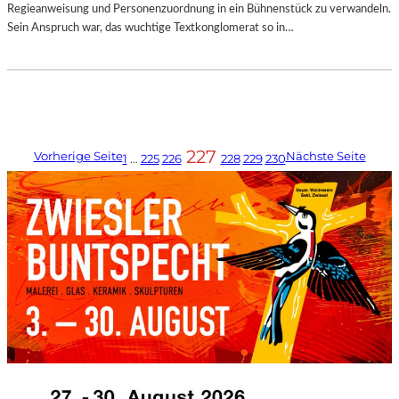
Regieanweisung und Personenzuordnung in ein Bühnenstück zu verwandeln.
Sein Anspruch war, das wuchtige Textkonglomerat so in…
227
Vorherige Seite
Nächste Seite
1
…
225
226
228
229
230