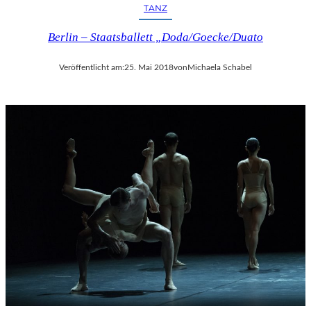
TANZ
Berlin – Staatsballett „Doda/Goecke/Duato
Veröffentlicht am:
25. Mai 2018
von
Michaela Schabel