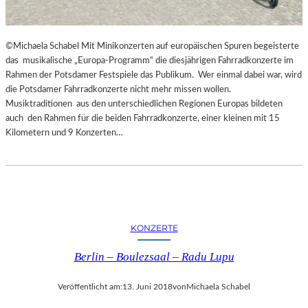
G
E
S
©Michaela Schabel Mit Minikonzerten auf europäischen Spuren begeisterte
P
das musikalische „Europa-Programm“ die diesjährigen Fahrradkonzerte im
R
Rahmen der Potsdamer Festspiele das Publikum. Wer einmal dabei war, wird
O
die Potsdamer Fahrradkonzerte nicht mehr missen wollen.
C
Musiktraditionen aus den unterschiedlichen Regionen Europas bildeten
H
auch den Rahmen für die beiden Fahrradkonzerte, einer kleinen mit 15
E
Kilometern und 9 Konzerten…
N
I
N
S
P
I
R
KONZERTE
I
E
Berlin – Boulezsaal – Radu Lupu
R
T
Veröffentlicht am:
13. Juni 2018
von
Michaela Schabel
U