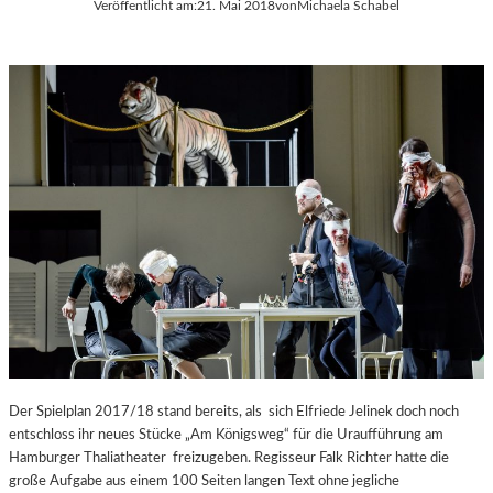
Veröffentlicht am:
21. Mai 2018
von
Michaela Schabel
Der Spielplan 2017/18 stand bereits, als sich Elfriede Jelinek doch noch
entschloss ihr neues Stücke „Am Königsweg“ für die Uraufführung am
Hamburger Thaliatheater freizugeben. Regisseur Falk Richter hatte die
große Aufgabe aus einem 100 Seiten langen Text ohne jegliche