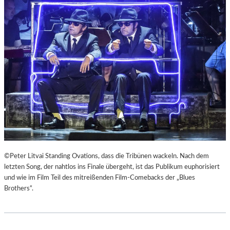
E
U
R
Č
K
E
I
K
E
“
F
A
E
L
R
S
„
R
A
E
N
I
O
S
T
E
H
Z
E
U
©Peter Litvai Standing Ovations, dass die Tribünen wackeln. Nach dem
R
M
letzten Song, der nahtlos ins Finale übergeht, ist das Publikum euphorisiert
G
M
und wie im Film Teil des mitreißenden Film-Comebacks der „Blues
E
O
Brothers“.
R
N
M
D
A
U
N
N