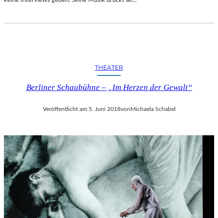
R
T
A
N
D
E
THEATER
R
S
Berliner Schaubühne – „Im Herzen der Gewalt“
T
A
A
Veröffentlicht am:
5. Juni 2018
von
Michaela Schabel
T
S
O
P
E
R