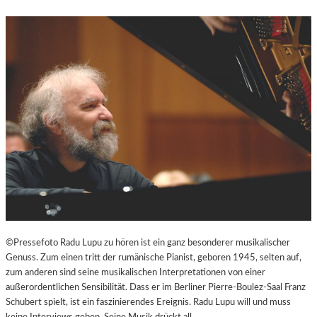
N
D
U
N
T
E
R
H
A
L
T
S
A
M
I
N
S
©Pressefoto Radu Lupu zu hören ist ein ganz besonderer musikalischer
Z
Genuss. Zum einen tritt der rumänische Pianist, geboren 1945, selten auf,
E
zum anderen sind seine musikalischen Interpretationen von einer
N
außerordentlichen Sensibilität. Dass er im Berliner Pierre-Boulez-Saal Franz
I
Schubert spielt, ist ein faszinierendes Ereignis. Radu Lupu will und muss
E
keine Interviews geben. Seine Musik drückt all…