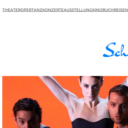
THEATER
OPER
TANZ
KONZERTE
AUSSTELLUNG
KINO
BUCH
REISEN