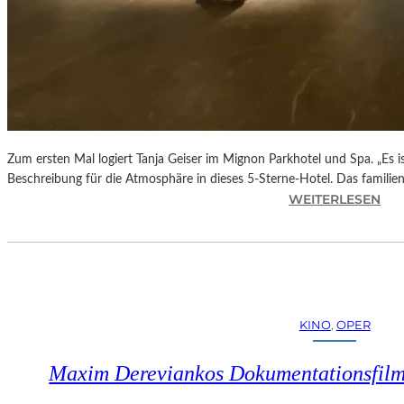
Zum ersten Mal logiert Tanja Geiser im Mignon Parkhotel und Spa. „Es ist
Beschreibung für die Atmosphäre in dieses 5-Sterne-Hotel. Das familie
:
WEITERLESEN
M
E
R
A
N
–
KINO
, 
OPER
D
A
Maxim Dereviankos Dokumentationsfilm
S
5