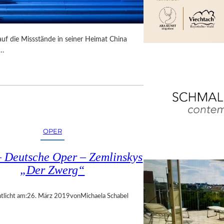
, auf die Missstände in seiner Heimat China
t…
OPER
– Deutsche Oper – Zemlinskys
„Der Zwerg“
tlicht am:
26. März 2019
von
Michaela Schabel