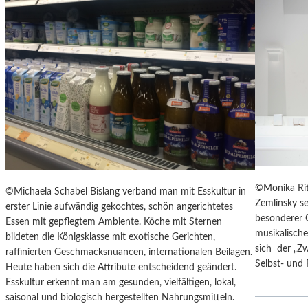
O
T
S
D
D
I
O
E
K
S
U
A
M
I
E
S
N
O
T
N
A
M
T
I
I
©Monika Rit
©Michaela Schabel Bislang verband man mit Esskultur in
T
O
Zemlinsky se
erster Linie aufwändig gekochtes, schön angerichtetes
N
N
besonderer 
Essen mit gepflegtem Ambiente. Köche mit Sternen
E
S
musikalische
bildeten die Königsklasse mit exotische Gerichten,
U
F
sich der „Z
raffinierten Geschmacksnuancen, internationalen Beilagen.
E
I
Selbst- un
Heute haben sich die Attribute entscheidend geändert.
M
L
Esskultur erkennt man am gesunden, vielfältigen, lokal,
E
M
saisonal und biologisch hergestellten Nahrungsmitteln.
N
„