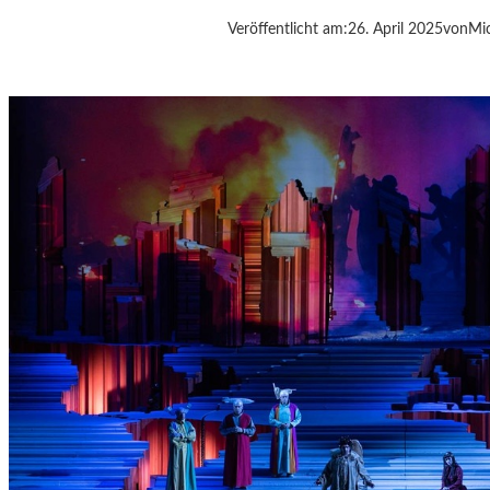
-
Veröffentlicht am:
26. April 2025
von
Mic
S
T
E
R
N
E
-
H
O
T
E
L
M
I
G
N
O
N
M