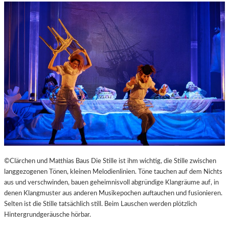
©Clärchen und Matthias Baus Die Stille ist ihm wichtig, die Stille zwischen
langgezogenen Tönen, kleinen Melodienlinien. Töne tauchen auf dem Nichts
aus und verschwinden, bauen geheimnisvoll abgründige Klangräume auf, in
denen Klangmuster aus anderen Musikepochen auftauchen und fusionieren.
Selten ist die Stille tatsächlich still. Beim Lauschen werden plötzlich
Hintergrundgeräusche hörbar.