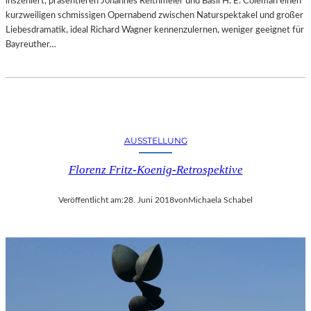
inszeniert, präsentieren Johannes Reithmeier und Basil H. E. Coleman einen
kurzweiligen schmissigen Opernabend zwischen Naturspektakel und großer
Liebesdramatik, ideal Richard Wagner kennenzulernen, weniger geeignet für
Bayreuther…
AUSSTELLUNG
Florenz Fritz-Koenig-Retrospektive
Veröffentlicht am:
28. Juni 2018
von
Michaela Schabel