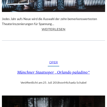
N
I
C
H
Jedes Jahr aufs Neue wird die Auswahl der zehn bemerkenswertesten
T
Theaterinszenierungen für Spannung…
W
:
WEITERLESEN
E
B
R
E
D
R
E
L
N
I
“
N
OPER
–
„
Münchner Staatsoper „Orlando paladino“
6
2
Veröffentlicht am:
25. Juli 2018
von
Michaela Schabel
.
T
H
E
A