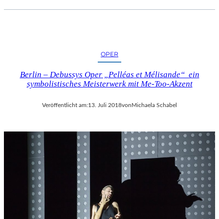
OPER
Berlin – Debussys Oper „Pelléas et Mélisande“ ein
symbolistisches Meisterwerk mit Me-Too-Akzent
Veröffentlicht am:
13. Juli 2018
von
Michaela Schabel