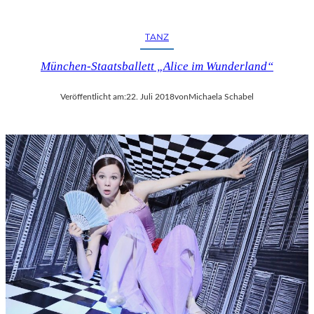
R
F
E
TANZ
S
T
München-Staatsballett „Alice im Wunderland“
S
P
Veröffentlicht am:
22. Juli 2018
von
Michaela Schabel
I
E
L
E