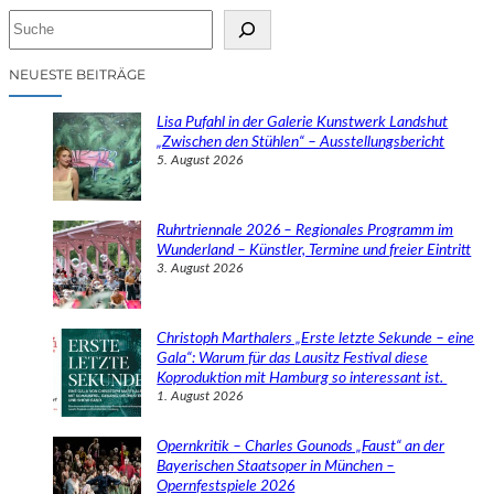
S
u
c
NEUESTE BEITRÄGE
h
e
Lisa Pufahl in der Galerie Kunstwerk Landshut
n
„Zwischen den Stühlen“ – Ausstellungsbericht
5. August 2026
Ruhrtriennale 2026 – Regionales Programm im
Wunderland – Künstler, Termine und freier Eintritt
3. August 2026
Christoph Marthalers „Erste letzte Sekunde – eine
Gala“: Warum für das Lausitz Festival diese
Koproduktion mit Hamburg so interessant ist.
1. August 2026
Opernkritik – Charles Gounods „Faust“ an der
Bayerischen Staatsoper in München –
Opernfestspiele 2026