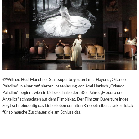
T
E
R
T
R
E
F
F
E
N
“
D
©Wilfried Hösl Münchner Staatsoper begeistert mit Haydns „Orlando
E
Paladino“ in einer raffinierten Inszenierung von Axel Hanisch „Orlando
R
Paladino“ beginnt wie ein Liebesschulze der 50er Jahre. „Medoro und
B
Angelica“ schmachten auf dem Filmplakat. Der Film zur Ouvertüre indes
E
zeigt sehr eindeutig das Liebesleben der alten Kinobetreiber, starker Tobak
R
für so manche Zuschauer, die am Schluss das…
L
I
N
E