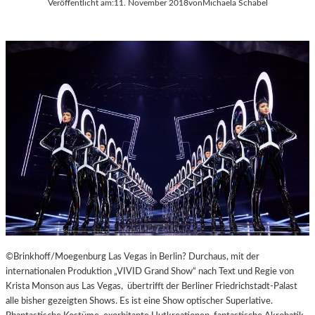
Veröffentlicht am:
11. November 2018
von
Michaela Schabel
A
Y
E
R
N
©Brinkhoff/Moegenburg Las Vegas in Berlin? Durchaus, mit der
internationalen Produktion „VIVID Grand Show“ nach Text und Regie von
Krista Monson aus Las Vegas, übertrifft der Berliner Friedrichstadt-Palast
alle bisher gezeigten Shows. Es ist eine Show optischer Superlative.