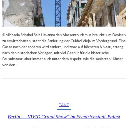
I
E
M
S
L
T
A
H
N
E
D
A
©Michaela Schabel Seit Havanna den Massentourismus braucht, um Devisen
E
T
zu erwirtschaften, steht die Sanierung der Cuidad Vieja im Vordergrund. Eine
S
E
Gasse nach der anderen wird saniert, und zwar auf höchsten Niveau, streng
T
R
nach den historischen Vorlagen, mit viel Gespür für die historische
H
Bausubstanz, aber immer auch unter dem Aspekt, wie die sanierten Häuser
E
von den…
A
T
E
R
N
I
E
TANZ
D
E
Berlin – „VIVID Grand Show“ im Friedrichstadt-Palast
R
B