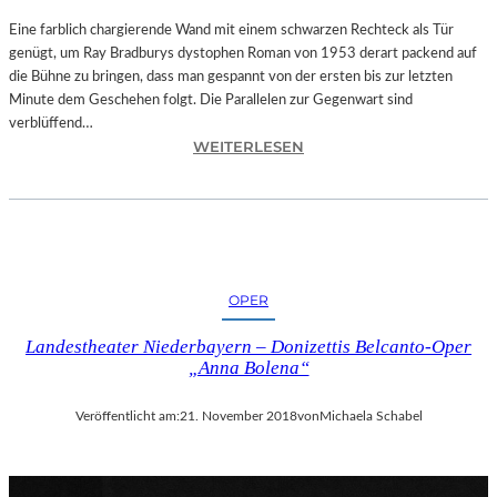
T
A
Eine farblich chargierende Wand mit einem schwarzen Rechteck als Tür
T
genügt, um Ray Bradburys dystophen Roman von 1953 derart packend auf
I
die Bühne zu bringen, dass man gespannt von der ersten bis zur letzten
O
Minute dem Geschehen folgt. Die Parallelen zur Gegenwart sind
N
verblüffend…
:
S
WEITERLESEN
L
S
A
T
N
Ü
D
C
S
K
H
„
OPER
U
U
T
N
Landestheater Niederbayern – Donizettis Belcanto-Oper
–
D
„Anna Bolena“
R
A
A
L
Veröffentlicht am:
21. November 2018
von
Michaela Schabel
Y
L
B
E
R
T
A
I