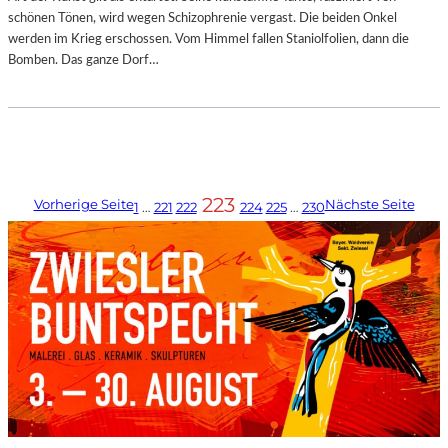
schönen Tönen, wird wegen Schizophrenie vergast. Die beiden Onkel
werden im Krieg erschossen. Vom Himmel fallen Staniolfolien, dann die
Bomben. Das ganze Dorf…
223
Vorherige Seite
Nächste Seite
1
…
221
222
224
225
…
230