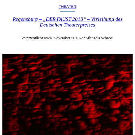
THEATER
Regensburg – „DER FAUST 2018“ – Verleihung des
Deutschen Theaterpreises
Veröffentlicht am:
4. November 2018
von
Michaela Schabel