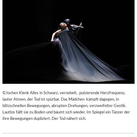
©Jochen Klenk Alles in Schwarz, vernebelt, pulsierende Herzfrequenz,
lauter Atmen, der Tod ist spürbar. Das Mädchen kämpft dagegen, in
blitzschnellen Bewegungen, abrupten Drehungen, verzweifelter Gestik.
Lautlos fällt sie zu Boden und bäumt sich wieder. Im Spiegel ein Tänzer der
ihre Bewegungen dupliziert. Der Tod nähert sich.