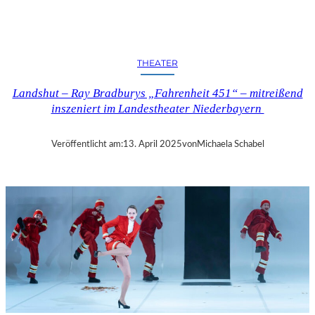
N
D
S
H
THEATER
U
T
Landshut – Ray Bradburys „Fahrenheit 451“ – mitreißend
–
inszeniert im Landestheater Niederbayern
T
H
O
Veröffentlicht am:
13. April 2025
von
Michaela Schabel
M
A
S
K
Ö
C
K
S
A
G
I