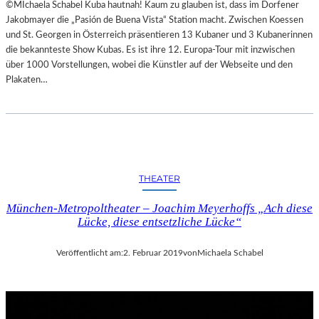
©MIchaela Schabel Kuba hautnah! Kaum zu glauben ist, dass im Dorfener
Jakobmayer die „Pasión de Buena Vista“ Station macht. Zwischen Koessen
und St. Georgen in Österreich präsentieren 13 Kubaner und 3 Kubanerinnen
die bekannteste Show Kubas. Es ist ihre 12. Europa-Tour mit inzwischen
über 1000 Vorstellungen, wobei die Künstler auf der Webseite und den
Plakaten…
THEATER
München-Metropoltheater – Joachim Meyerhoffs „Ach diese
Lücke, diese entsetzliche Lücke“
Veröffentlicht am:
2. Februar 2019
von
Michaela Schabel