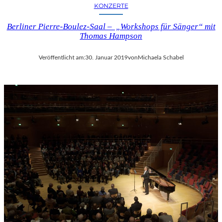
KONZERTE
Berliner Pierre-Boulez-Saal – „Workshops für Sänger“ mit
Thomas Hampson
Veröffentlicht am:
30. Januar 2019
von
Michaela Schabel