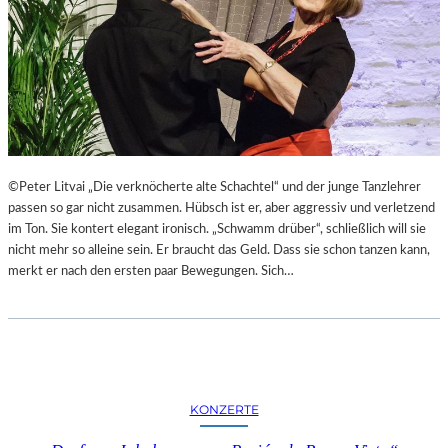
T
L
E
R
I
N
N
E
N
©Peter Litvai „Die verknöcherte alte Schachtel“ und der junge Tanzlehrer
I
passen so gar nicht zusammen. Hübsch ist er, aber aggressiv und verletzend
N
im Ton. Sie kontert elegant ironisch. „Schwamm drüber“, schließlich will sie
D
nicht mehr so alleine sein. Er braucht das Geld. Dass sie schon tanzen kann,
E
merkt er nach den ersten paar Bewegungen. Sich…
R
G
A
L
E
R
KONZERTE
I
E