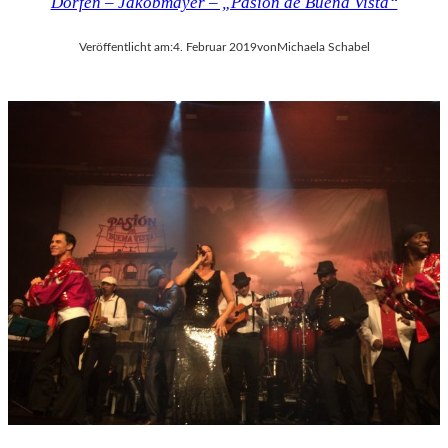
Dorfen – Jakobmayer – „Pasión de Buena Vista“
K
U
N
Veröffentlicht am:
4. Februar 2019
von
Michaela Schabel
S
T
W
E
R
K