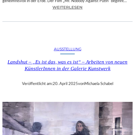
geheimnisvoll in der Erde. Der Film „Mr. Nobody Against Putin“ beginnt…
:
WEITERLESEN
D
O
K
.
F
E
AUSSTELLUNG
S
T
Landshut – „Es ist das, was es ist“ – Arbeiten von neuen
M
KünstlerInnen in der Galerie Kunstwerk
Ü
N
C
Veröffentlicht am:
20. April 2025
von
Michaela Schabel
H
E
N
–
„
M
R
.