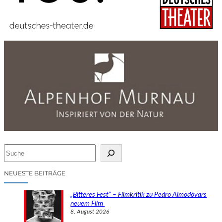
S
u
c
NEUESTE BEITRÄGE
h
e
„Bitteres Fest“ – Filmkritik zu Pedro Almodóvars
n
neuem Film
8. August 2026