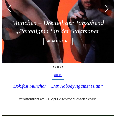
München – Dreiteiliger Tanzabend
„Paradigma“ in der Staatsoper
READ MORE
KINO
Dok.fest München – „Mr. Nobody Against Putin“
Veröffentlicht am:
21. April 2025
von
Michaela Schabel