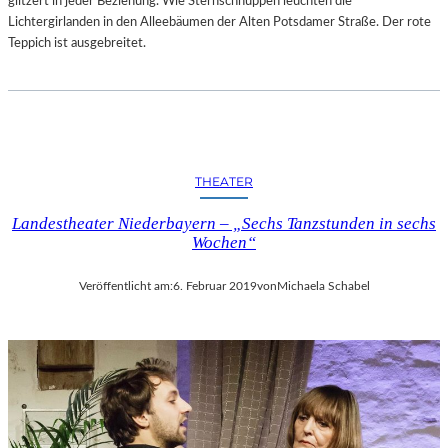
glitzert in jeder Beziehung. Wie Sternschnuppen leuchten die
–
Lichtergirlanden in den Alleebäumen der Alten Potsdamer Straße. Der rote
A
Teppich ist ausgebreitet.
R
B
E
I
T
E
THEATER
N
V
Landestheater Niederbayern – „Sechs Tanzstunden in sechs
O
Wochen“
N
N
Veröffentlicht am:
6. Februar 2019
von
Michaela Schabel
E
U
E
N
K
Ü
N
S