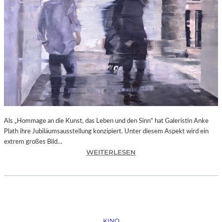
N
O
B
O
D
Y
A
G
A
I
N
Als „Hommage an die Kunst, das Leben und den Sinn“ hat Galeristin Anke
S
Plath ihre Jubiläumsausstellung konzipiert. Unter diesem Aspekt wird ein
T
extrem großes Bild…
P
:
WEITERLESEN
U
L
T
A
I
N
N
D
“
S
H
KINO