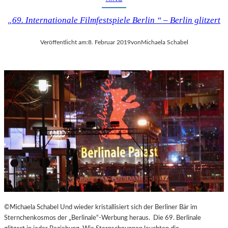
U
T
„69. Internationale Filmfestspiele Berlin “ – Berlin glitzert
–
„
Veröffentlicht am:
8. Februar 2019
von
Michaela Schabel
E
S
I
S
T
D
A
S
,
W
A
S
E
S
I
S
©Michaela Schabel Und wieder kristallisiert sich der Berliner Bär im
T
Sternchenkosmos der „Berlinale“-Werbung heraus. Die 69. Berlinale
“