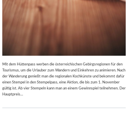
M
N
I
T
Z
-
Z
W
I
C
K
Mit dem Hüttenpass werben die österreichischen Gebirgsregionen für den
A
Tourismus, um die Urlauber zum Wandern und Einkehren zu animieren. Nach
U
der Wanderung genießt man die regionalen Kochkünste und bekommt dafür
2
einen Stempel in den Stempelpass, eine Aktion, die bis zum 1. November
0
gültig ist. Ab vier Stempeln kann man an einem Gewinnspiel teilnehmen. Der
2
Hauptpreis…
5
“
T
E
I
L