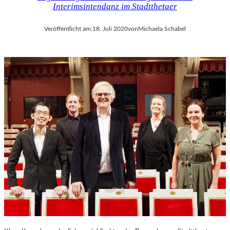
Interimsintendanz im Stadtthetaer
Veröffentlicht am:
18. Juli 2020
von
Michaela Schabel