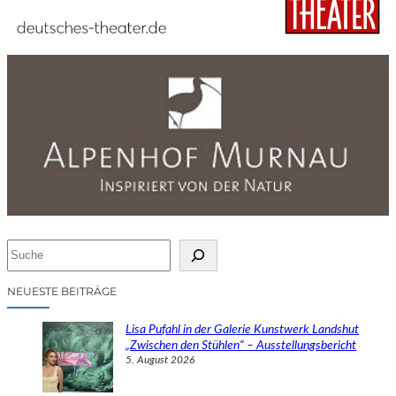
S
u
c
NEUESTE BEITRÄGE
h
e
Lisa Pufahl in der Galerie Kunstwerk Landshut
n
„Zwischen den Stühlen“ – Ausstellungsbericht
5. August 2026