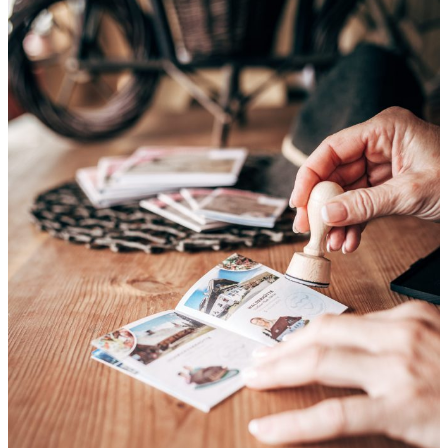
B
A
U
L
I
C
H
E
S
V
O
R
B
I
L
D
–
„
C
H
E