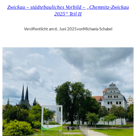
Z
Zwickau – städtebauliches Vorbild – „Chemnitz-Zwickau
–
2025“ Teil II
„
C
–
Veröffentlicht am:
6. Juni 2025
von
Michaela Schabel
T
H
E
U
N
S
E
E
N
“
–
C
H
E
M
N