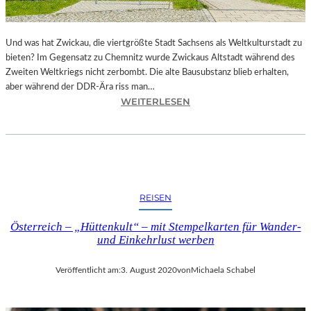
I
T
Z
Und was hat Zwickau, die viertgrößte Stadt Sachsens als Weltkulturstadt zu
-
bieten? Im Gegensatz zu Chemnitz wurde Zwickaus Altstadt während des
Z
Zweiten Weltkriegs nicht zerbombt. Die alte Bausubstanz blieb erhalten,
W
aber während der DDR-Ära riss man…
I
:
WEITERLESEN
C
Z
K
W
A
I
U
C
2
K
0
A
2
REISEN
U
5
–
T
Österreich – „Hüttenkult“ – mit Stempelkarten für Wander-
S
E
und Einkehrlust werben
T
I
Ä
L
Veröffentlicht am:
3. August 2020
von
Michaela Schabel
D
I
T
E