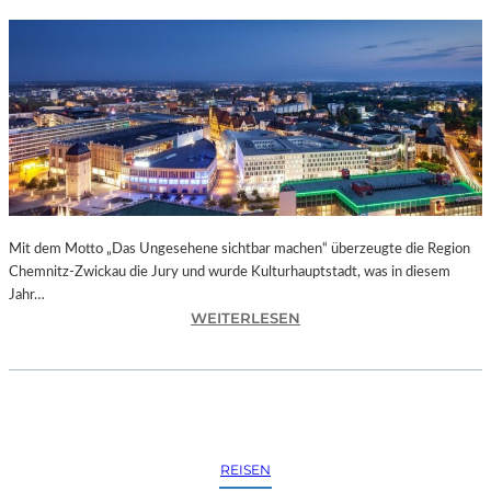
Mit dem Motto „Das Ungesehene sichtbar machen“ überzeugte die Region
Chemnitz-Zwickau die Jury und wurde Kulturhauptstadt, was in diesem
Jahr…
:
WEITERLESEN
C
H
E
M
N
I
REISEN
T