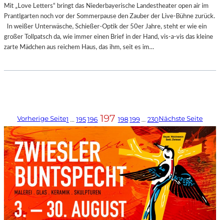
Mit „Love Letters“ bringt das Niederbayerische Landestheater open air im
Prantlgarten noch vor der Sommerpause den Zauber der Live-Bühne zurück.
In weißer Unterwäsche, Schießer-Optik der 50er Jahre, steht er wie ein
großer Tollpatsch da, wie immer einen Brief in der Hand, vis-a-vis das kleine
zarte Mädchen aus reichem Haus, das ihm, seit es im…
197
Vorherige Seite
Nächste Seite
1
…
195
196
198
199
…
230