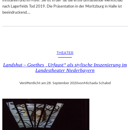
Infotafeln und im Flyer. Sie ist in der Tat die erste umfassende Werkschau
E
nach Lagerfelds Tod 2019. Die Präsentation in der Moritzburg in Halle ist
R
beeindruckend.…
H
E
L
S
I
N
THEATER
K
I
Landshut – Goethes „Urfaust“ als stylische Inszenierung im
-
Landestheater Niederbayern
E
F
F
Veröffentlicht am:
28. September 2020
von
Michaela Schabel
E
K
T
“
–
W
E