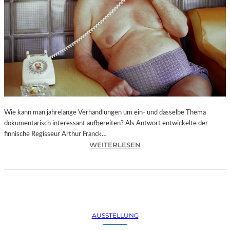
A
,
C
H
R
I
S
T
I
A
N
Wie kann man jahrelange Verhandlungen um ein- und dasselbe Thema
N
dokumentarisch interessant aufbereiten? Als Antwort entwickelte der
I
finnische Regisseur Arthur Franck…
M
:
WEITERLESEN
T
A
Z
R
–
T
„
H
D
U
I
R
AUSSTELLUNG
E
F
D