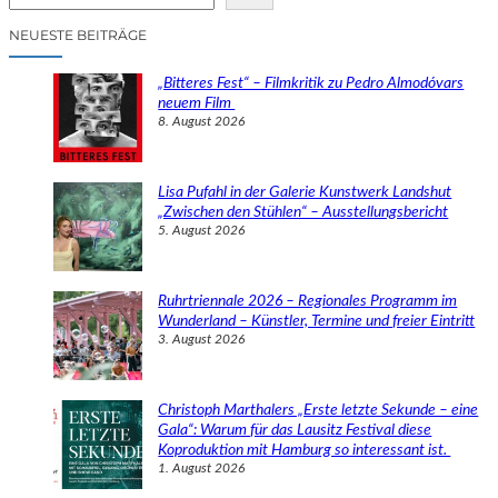
u
c
NEUESTE BEITRÄGE
h
e
„Bitteres Fest“ – Filmkritik zu Pedro Almodóvars
n
neuem Film
8. August 2026
Lisa Pufahl in der Galerie Kunstwerk Landshut
„Zwischen den Stühlen“ – Ausstellungsbericht
5. August 2026
Ruhrtriennale 2026 – Regionales Programm im
Wunderland – Künstler, Termine und freier Eintritt
3. August 2026
Christoph Marthalers „Erste letzte Sekunde – eine
Gala“: Warum für das Lausitz Festival diese
Koproduktion mit Hamburg so interessant ist.
1. August 2026