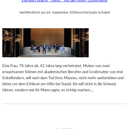
E
R
W
Veröffentlicht am:
26. September 2020
von
Michaela Schabel
A
R
T
E
T
Eine Frau, 78 Jahre alt, 42 Jahre lang verheiratet, Mutter von zwei
erwachsenen Söhnen mit akademischen Berufen und Großmutter von drei
Enkelkindern, will nach dem Tod ihres Mannes, nicht mehr weiterleben und
bittet vor dem Ethikrat um Hilfe bei Suizid. Sie will nicht in die Schweiz
fahren, sondern wie ihr Mann sagte, es richtig machen.…