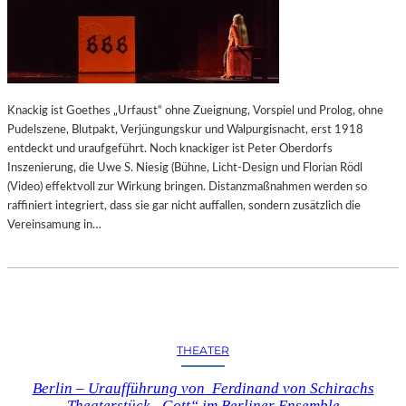
L
T
G
E
S
C
Knackig ist Goethes „Urfaust“ ohne Zueignung, Vorspiel und Prolog, ohne
H
Pudelszene, Blutpakt, Verjüngungskur und Walpurgisnacht, erst 1918
I
entdeckt und uraufgeführt. Noch knackiger ist Peter Oberdorfs
C
Inszenierung, die Uwe S. Niesig (Bühne, Licht-Design und Florian Rödl
H
(Video) effektvoll zur Wirkung bringen. Distanzmaßnahmen werden so
T
raffiniert integriert, dass sie gar nicht auffallen, sondern zusätzlich die
E
Vereinsamung in…
A
N
D
E
R
S
A
THEATER
L
Berlin – Uraufführung von Ferdinand von Schirachs
S
Theaterstück „Gott“ im Berliner Ensemble