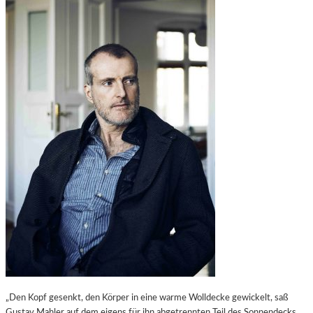
„Den Kopf gesenkt, den Körper in eine warme Wolldecke gewickelt, saß
Gustav Mahler auf dem eigens für ihn abgetrennten Teil des Sonnendecks