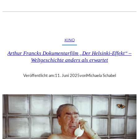
T
I
M
H
E
N
KINO
N
I
Arthur Francks Dokumentarfilm „Der Helsinki-Effekt“ –
N
Weltgeschichte anders als erwartet
G
,
N
Veröffentlicht am:
11. Juni 2025
von
Michaela Schabel
I
K
O
L
A
K
O
M
P