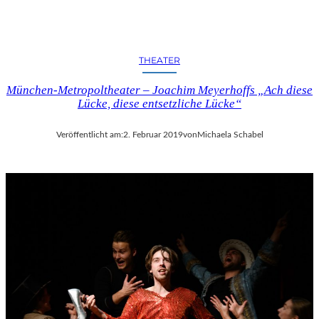
C
H
E
N
THEATER
K
U
München-Metropoltheater – Joachim Meyerhoffs „Ach diese
N
Lücke, diese entsetzliche Lücke“
S
T
-
Veröffentlicht am:
2. Februar 2019
von
Michaela Schabel
U
N
D
M
U
S
I
K
V
E
R
A