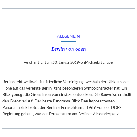
E
R
N
A
T
U
ALLGEMEIN
R
Berlin von oben
Veröffentlicht am:
30. Januar 2019
von
Michaela Schabel
Berlin steht weltweit für friedliche Vereinigung, weshalb der Blick aus der
Höhe auf das vereinte Berlin ganz besonderen Symbolcharakter hat. Ein
Blick genügt die Grenzlinien von einst zu entdecken. Die Bauweise enthüllt
den Grenzverlauf. Der beste Panorama-Blick Den imposantesten
Panoramablick bietet der Berliner Fernsehturm. 1969 von der DDR-
Regierung gebaut, war der Fernsehturm am Berliner Alexanderplatz…