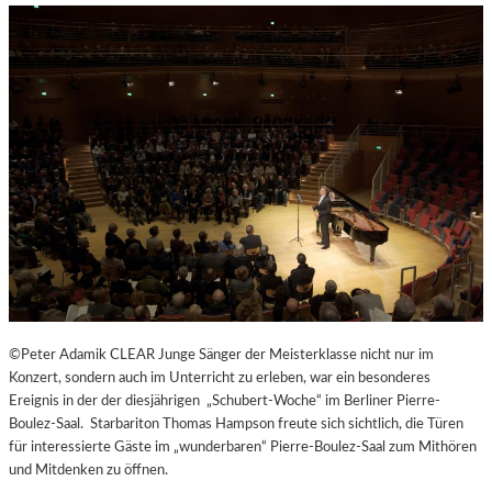
H
E
N
G
E
N
Ü
S
S
E
N
U
N
D
Y
©Peter Adamik CLEAR Junge Sänger der Meisterklasse nicht nur im
O
Konzert, sondern auch im Unterricht zu erleben, war ein besonderes
G
Ereignis in der der diesjährigen „Schubert-Woche“ im Berliner Pierre-
A
Boulez-Saal. Starbariton Thomas Hampson freute sich sichtlich, die Türen
I
für interessierte Gäste im „wunderbaren“ Pierre-Boulez-Saal zum Mithören
N
und Mitdenken zu öffnen.
D