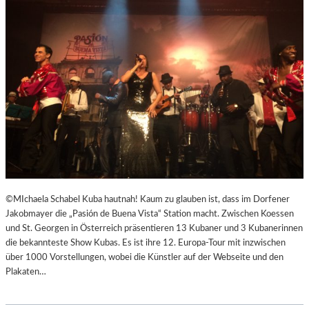
R
R
E
I
C
H
S
,
A
U
SS
E
R
O
©MIchaela Schabel Kuba hautnah! Kaum zu glauben ist, dass im Dorfener
R
Jakobmayer die „Pasión de Buena Vista“ Station macht. Zwischen Koessen
D
und St. Georgen in Österreich präsentieren 13 Kubaner und 3 Kubanerinnen
E
die bekannteste Show Kubas. Es ist ihre 12. Europa-Tour mit inzwischen
N
über 1000 Vorstellungen, wobei die Künstler auf der Webseite und den
T
Plakaten…
L
I