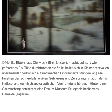
©Monika Rittershaus Die Musik flirrt, knistert, knackt, splittert wie
gefrorenes Eis. Töne durchfurchen die Stille, ballen sich in Kleinstintervallen
übereinander bedrohlich auf und machen Eindreiviertelstunden lang alle
Facetten des Schneefalls, eisigen Gefrierens und Zerspringens lautmalerisch
in dissonant kosmisch apokalyptischer Verfremdung hörbar. Hinter einem
Gazevorhang betrachtet eine Frau im Museum Brueghels berühmtes
Gemälde „Jäger im…