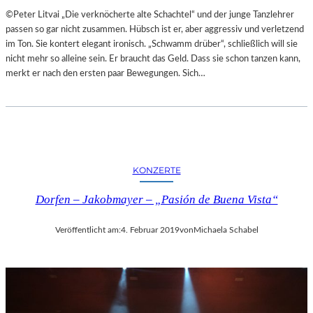
A
E
©Peter Litvai „Die verknöcherte alte Schachtel“ und der junge Tanzlehrer
L
T
passen so gar nicht zusammen. Hübsch ist er, aber aggressiv und verletzend
E
M
im Ton. Sie kontert elegant ironisch. „Schwamm drüber“, schließlich will sie
R
I
nicht mehr so alleine sein. Er braucht das Geld. Dass sie schon tanzen kann,
I
T
merkt er nach den ersten paar Bewegungen. Sich…
E
S
K
C
U
H
N
Ö
S
N
T
S
W
KONZERTE
T
E
E
R
Dorfen – Jakobmayer – „Pasión de Buena Vista“
M
K
O
Veröffentlicht am:
4. Februar 2019
von
Michaela Schabel
R
T
Ö
S
T
E