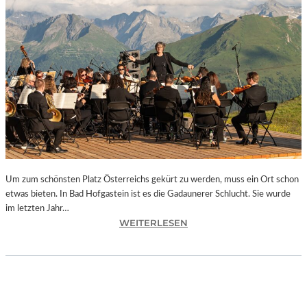
E
S
I
S
T
“
–
A
R
B
E
I
Um zum schönsten Platz Österreichs gekürt zu werden, muss ein Ort schon
T
etwas bieten. In Bad Hofgastein ist es die Gadaunerer Schlucht. Sie wurde
E
im letzten Jahr…
N
:
WEITERLESEN
V
Ö
O
S
N
T
N
E
E
R
U