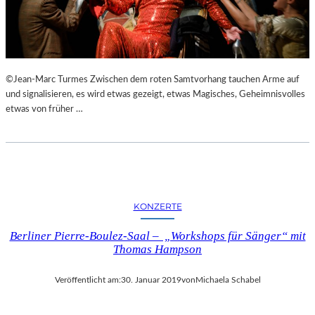
N
S
T
A
L
©Jean-Marc Turmes Zwischen dem roten Samtvorhang tauchen Arme auf
T
und signalisieren, es wird etwas gezeigt, etwas Magisches, Geheimnisvolles
U
etwas von früher …
N
G
E
N
,
L
U
KONZERTE
K
U
Berliner Pierre-Boulez-Saal – „Workshops für Sänger“ mit
L
Thomas Hampson
L
I
Veröffentlicht am:
30. Januar 2019
von
Michaela Schabel
S
C