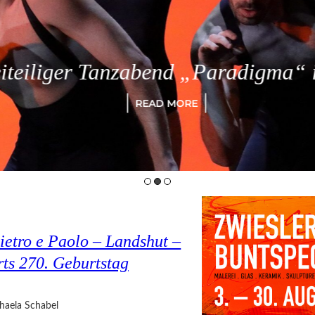
eiliger Tanzabend „Paradigma“ in
READ MORE
ietro e Paolo – Landshut –
rts 270. Geburtstag
haela Schabel