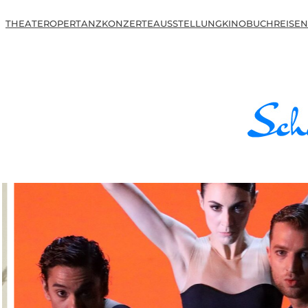
THEATER
OPER
TANZ
KONZERTE
AUSSTELLUNG
KINO
BUCH
REISEN