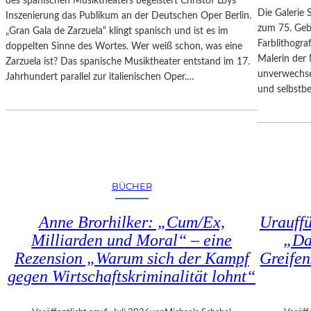
des spanischen Musiktheaters begeistert Christof Loys
–
N
Die Galerie 
Inszenierung das Publikum an der Deutschen Oper Berlin.
A
–
zum 75. Gebu
„Gran Gala de Zarzuela“ klingt spanisch und ist es im
U
A
Farblithogr
doppelten Sinne des Wortes. Wer weiß schon, was eine
S
U
Malerin der 
Zarzuela ist? Das spanische Musiktheater entstand im 17.
B
S
unverwechse
Jahrhundert parallel zur italienischen Oper.…
L
S
und selbstb
I
T
C
E
K
L
A
L
U
U
F
N
BÜCHER
M
G
O
„
Anne Brorhilker: „Cum/Ex,
Urauff
Z
D
A
Milliarden und Moral“ – eine
„Da
O
R
Rezension „Warum sich der Kampf
Greifen
U
T
B
gegen Wirtschaftskriminalität lohnt“
S
L
2
E