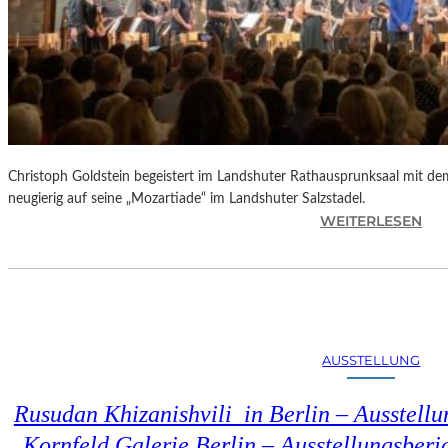
Christoph Goldstein begeistert im Landshuter Rathausprunksaal mit de
neugierig auf seine „Mozartiade“ im Landshuter Salzstadel.
:
WEITERLESEN
C
H
R
I
S
T
AUSSTELLUNG
O
P
Rusudan Khizanishvili in Berlin – Ausstell
H
G
Kornfeld Galerie Berlin – Ausstellungsberi