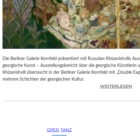
H
E
S
T
E
R
P
I
E
Die Berliner Galerie Kornfeld präsentiert mit Rusudan Khizanishvilis A
T
georgische Kunst – Ausstellungsbericht über die georgische Künstlerin
R
Khizanishvili überrascht in der Berliner Galerie Kornfeld mit „Double Ex
O
mehrere Schichten der georgischen Kultur.
E
:
WEITERLESEN
P
R
A
U
O
S
L
U
O
D
–
A
OPER
, 
TANZ
L
N
A