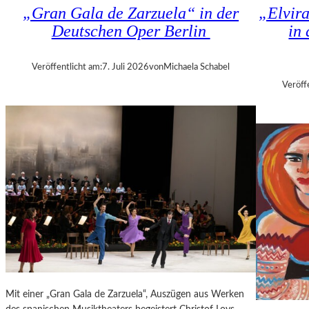
K
„Gran Gala de Zarzuela“ in der
„Elvir
N
H
Deutschen Oper Berlin
in
D
I
S
Z
H
A
Veröffentlicht am:
7. Juli 2026
von
Michaela Schabel
U
N
Veröff
T
I
–
S
K
H
O
V
N
I
Z
L
E
I
R
T
I
K
N
R
B
I
E
T
R
I
L
Mit einer „Gran Gala de Zarzuela“, Auszügen aus Werken
K
I