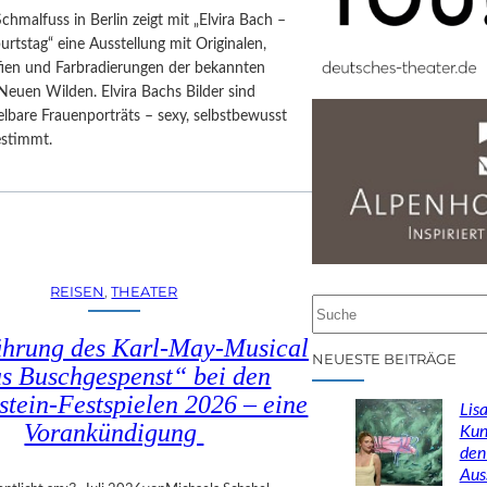
Schmalfuss in Berlin zeigt mit „Elvira Bach –
rtstag“ eine Ausstellung mit Originalen,
afien und Farbradierungen der bekannten
Neuen Wilden. Elvira Bachs Bilder sind
lbare Frauenporträts – sexy, selbstbewusst
estimmt.
REISEN
, 
THEATER
S
u
ührung des Karl-May-Musical
c
NEUESTE BEITRÄGE
s Buschgespenst“ bei den
h
stein-Festspielen 2026 – eine
e
Lisa
n
Vorankündigung
Kun
den
Aus