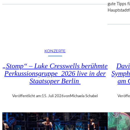
I
D
gute Tipps fü
E
E
Hauptstadtfl
S
R
E
B
K
A
O
Y
P
E
R
R
KONZERTE
O
I
D
S
„Stomp“ – Luke Cresswells berühmte
Davi
U
C
Perkussionsgruppe 2026 live in der
Symph
K
H
T
Staatsoper Berlin
am 
E
I
N
O
S
Veröffentlicht am:
15. Juli 2026
von
Michaela Schabel
Veröffe
N
T
M
A
I
A
T
T
H
S
A