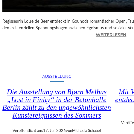
N
D
E
–
Regisseurin Lotte de Beer entdeckt in Gounods romantischer Oper „Faus
E
den existenziellen Spannungsbogen zwischen Egoismus und sozialer Ve
I
:
WEITERLESEN
N
O
E
P
G
E
A
R
L
N
A
K
AUSSTELLUNG
“
R
:
I
Die Ausstellung von Bjørn Melhus
Mit V
W
T
„Lost in Finity“ in der Betonhalle
entdec
A
I
R
Berlin zählt zu den ungewöhnlichsten
K
U
–
Kunstereignissen des Sommers
M
C
Veröffe
F
H
Veröffentlicht am:
17. Juli 2026
von
Michaela Schabel
Ü
A