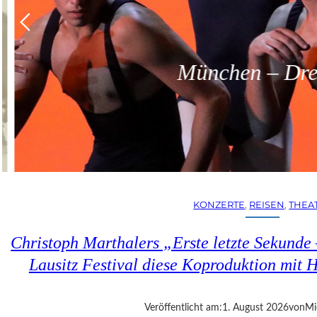
München – Dreit
KONZERTE
, 
REISEN
, 
THEA
Christoph Marthalers „Erste letzte Sekunde
Lausitz Festival diese Koproduktion mit H
Veröffentlicht am:
1. August 2026
von
Mi