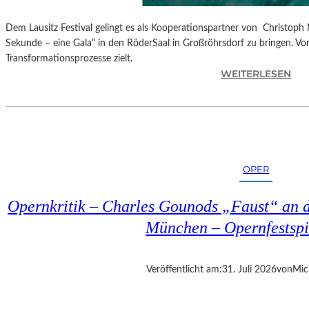
Dem Lausitz Festival gelingt es als Kooperationspartner von Christoph 
Sekunde – eine Gala“ in den RöderSaal in Großröhrsdorf zu bringen. Vorb
Transformationsprozesse zielt.
:
WEITERLESEN
C
H
R
I
S
T
OPER
O
P
Opernkritik – Charles Gounods „Faust“ an d
H
M
München – Opernfestspi
A
R
T
Veröffentlicht am:
31. Juli 2026
von
Mic
H
A