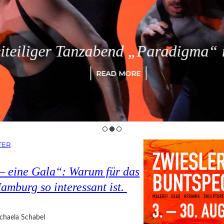
eiliger Tanzabend „Paradigma“ in
READ MORE
TER
 – eine Gala“: Warum für das
amburg so interessant ist.
chaela Schabel