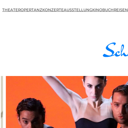
THEATER
OPER
TANZ
KONZERTE
AUSSTELLUNG
KINO
BUCH
REISEN