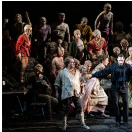
L
E
R
S
„
E
R
S
T
E
L
E
T
Z
T
E
S
E
K
U