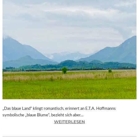
„Das blaue Land“ klingt romantisch, erinnert an E.T.A. Hoffmanns
symbolische „blaue Blume“, bezieht sich aber…
:
WEITERLESEN
B
A