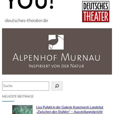
S
u
c
NEUESTE BEITRÄGE
h
e
Lisa Pufahl in der Galerie Kunstwerk Landshut
n
„Zwischen den Stühlen“ – Ausstellungsbericht