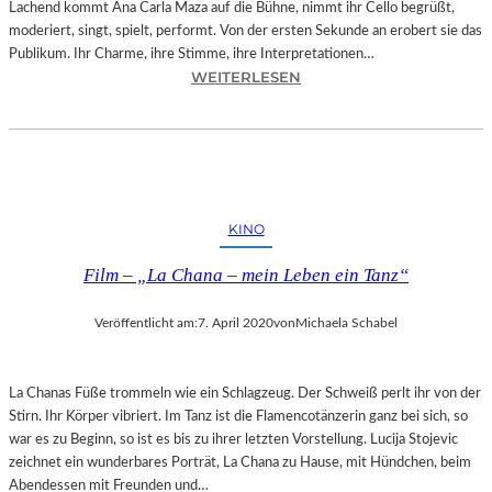
Lachend kommt Ana Carla Maza auf die Bühne, nimmt ihr Cello begrüßt,
R
moderiert, singt, spielt, performt. Von der ersten Sekunde an erobert sie das
I
Publikum. Ihr Charme, ihre Stimme, ihre Interpretationen…
N
:
WEITERLESEN
L
B
I
A
E
Y
G
E
T
R
S
N
KINO
E
–
I
A
Film – „La Chana – mein Leben ein Tanz“
N
N
E
A
M
Veröffentlicht am:
7. April 2020
von
Michaela Schabel
C
A
A
G
R
I
La Chanas Füße trommeln wie ein Schlagzeug. Der Schweiß perlt ihr von der
L
E
Stirn. Ihr Körper vibriert. Im Tanz ist die Flamencotänzerin ganz bei sich, so
A
?
war es zu Beginn, so ist es bis zu ihrer letzten Vorstellung. Lucija Stojevic
M
zeichnet ein wunderbares Porträt, La Chana zu Hause, mit Hündchen, beim
A
Abendessen mit Freunden und…
Z