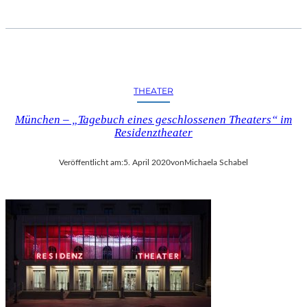
A
–
I
M
J
A
THEATER
K
O
München – „Tagebuch eines geschlossenen Theaters“ im
B
Residenztheater
M
A
Veröffentlicht am:
5. April 2020
von
Michaela Schabel
Y
E
R
D
O
R
F
E
N