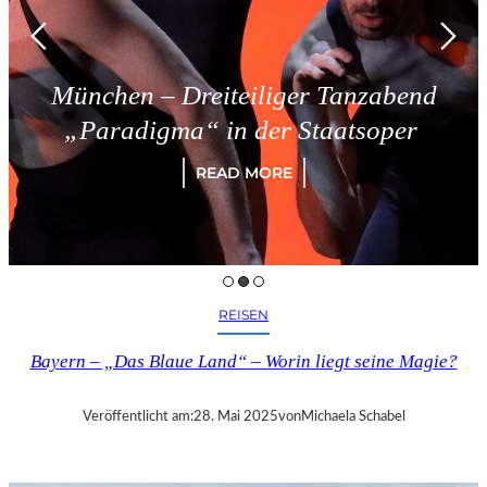
München – Dreiteiliger Tanzabend
„Paradigma“ in der Staatsoper
READ MORE
REISEN
Bayern – „Das Blaue Land“ – Worin liegt seine Magie?
Veröffentlicht am:
28. Mai 2025
von
Michaela Schabel