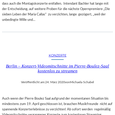
dass auch die Montagskonzerte entfallen. Intendant Bachler hat lange mit
der Entscheidung, auf weitere Proben für die nächste Opernpremiere „Die
sieben Leben der Maria Callas“ zu verzichten, lange gezögert, „weil der
unbedingte Wille und…
KONZERTE
Berlin – Konzert-Videomitschnitte im Pierre-Boulez-Saal
kostenlos zu streamen
Veröffentlicht am:
24. März 2020
von
Michaela Schabel
Auch wenn der Pierre Boulez Saal aufgrund der momentanen Situation bis
mindestens zum 19. April geschlossen ist, brauchen Musikfreunde nicht auf
spannende Konzerterlebnisse zu verzichten! Ab sofort werden regelmäßig
Videomitschnitte vergangener Konzerte zum kostenlosen Streaming