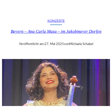
Y
E
R
N
KONZERTE
–
„
Bayern – Ana Carla Maza – im Jakobmayer Dorfen
D
A
S
Veröffentlicht am:
27. Mai 2025
von
Michaela Schabel
B
L
A
U
E
L
A
N
D
“
–
W
O