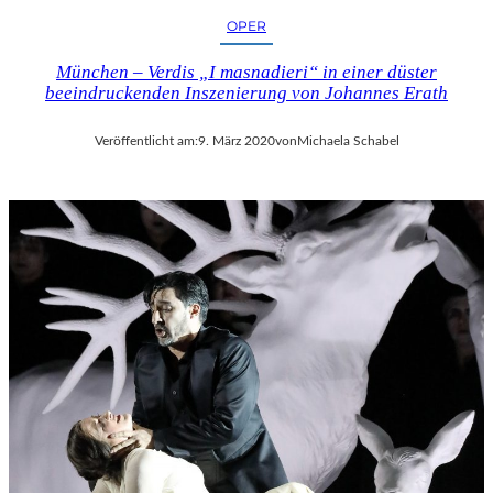
OPER
München – Verdis „I masnadieri“ in einer düster
beeindruckenden Inszenierung von Johannes Erath
Veröffentlicht am:
9. März 2020
von
Michaela Schabel