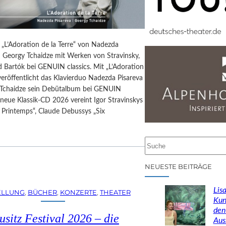
 „L’Adoration de la Terre“ von Nadezda
d Georgy Tchaidze mit Werken von Stravinsky,
 Bartók bei GENUIN classics. Mit „L’Adoration
 veröffentlicht das Klavierduo Nadezda Pisareva
Tchaidze sein Debütalbum bei GENUIN
e neue Klassik-CD 2026 vereint Igor Stravinskys
 Printemps“, Claude Debussys „Six
…
S
u
c
NEUESTE BEITRÄGE
h
e
Lisa
ELLUNG
, 
BÜCHER
, 
KONZERTE
, 
THEATER
n
Kun
den
usitz Festival 2026 – die
Aus