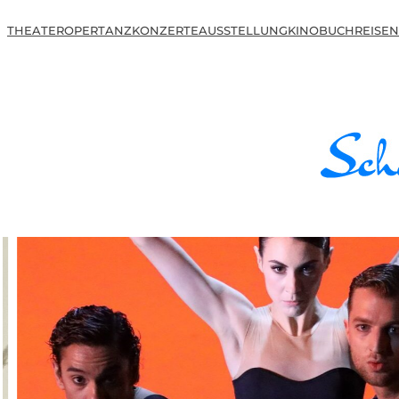
THEATER
OPER
TANZ
KONZERTE
AUSSTELLUNG
KINO
BUCH
REISEN