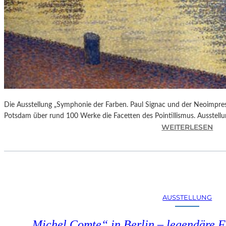
Die Ausstellung „Symphonie der Farben. Paul Signac und der Neoimpre
Potsdam über rund 100 Werke die Facetten des Pointillismus. Ausstellun
:
WEITERLESEN
A
U
S
S
T
E
AUSSTELLUNG
L
L
„Michel Comte“ in Berlin – legendäre Fo