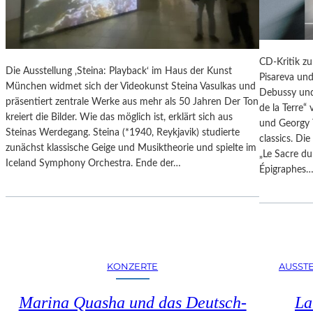
N
S
D
E
Ä
U
R
M
CD-Kritik zu
E
Die Ausstellung ‚Steina: Playback‘ im Haus der Kunst
B
Pisareva un
F
München widmet sich der Videokunst Steina Vasulkas und
A
Debussy und
O
präsentiert zentrale Werke aus mehr als 50 Jahren Der Ton
R
de la Terre“
T
kreiert die Bilder. Wie das möglich ist, erklärt sich aus
B
und Georgy 
O
Steinas Werdegang. Steina (*1940, Reykjavik) studierte
E
classics. Di
G
zunächst klassische Geige und Musiktheorie und spielte im
R
„Le Sacre du
R
Iceland Symphony Orchestra. Ende der…
I
Épigraphes
A
N
F
I
I
P
E
O
N
T
I
S
KONZERTE
AUSST
N
D
D
A
Marina Quasha und das Deutsch-
La
E
M