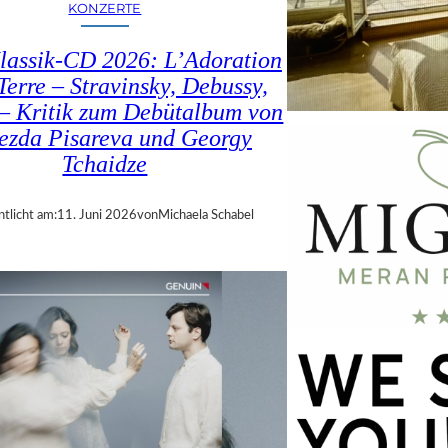
KONZERTE
lassik-CD 2026: L’Adoration
Terre – Stravinsky, Debussy,
– Kritik zum Debütalbum von
ezda Pisareva und Georgy
Tchaidze
ntlicht am:
11. Juni 2026
von
Michaela Schabel