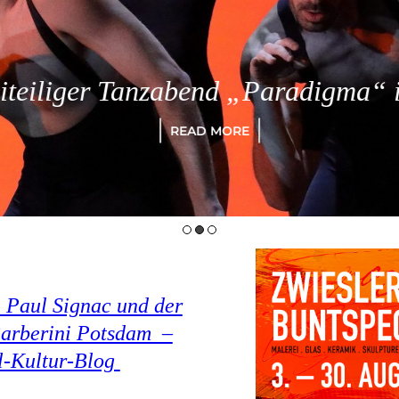
eiliger Tanzabend „Paradigma“ in
READ MORE
 Paul Signac und der
arberini Potsdam –
el-Kultur-Blog