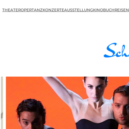
THEATER
OPER
TANZ
KONZERTE
AUSSTELLUNG
KINO
BUCH
REISEN