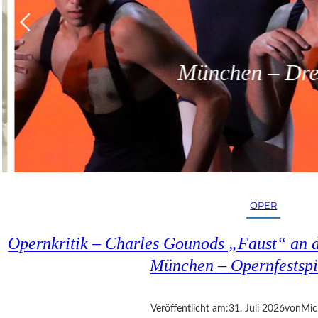
München – Dreit
OPER
Opernkritik – Charles Gounods „Faust“ an d
München – Opernfestspi
Veröffentlicht am:
31. Juli 2026
von
Mic