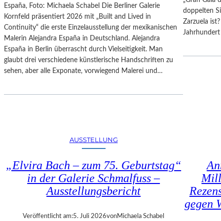
España, Foto: Michaela Schabel Die Berliner Galerie
H
F
doppelten S
Kornfeld präsentiert 2026 mit „Built and Lived in
E
E
Zarzuela ist
Continuity“ die erste Einzelausstellung der mexikanischen
S
S
Jahrhundert 
Malerin Alejandra España in Deutschland. Alejandra
T
T
España in Berlin überrascht durch Vielseitigkeit. Man
E
S
glaubt drei verschiedene künstlerische Handschriften zu
R
P
sehen, aber alle Exponate, vorwiegend Malerei und…
P
I
I
E
E
L
T
E
R
2
O
0
E
2
AUSSTELLUNG
P
6
A
„Elvira Bach – zum 75. Geburtstag“
An
O
in der Galerie Schmalfuss –
Mil
L
Ausstellungsbericht
Rezen
O
gegen W
–
L
Veröffentlicht am:
5. Juli 2026
von
Michaela Schabel