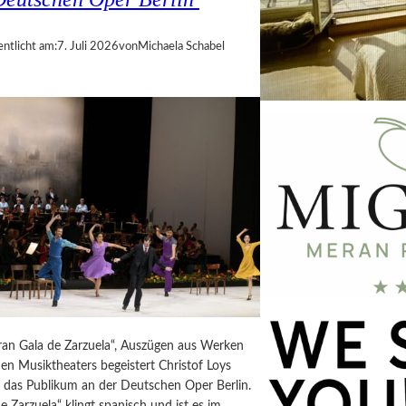
entlicht am:
7. Juli 2026
von
Michaela Schabel
Gran Gala de Zarzuela“, Auszügen aus Werken
en Musiktheaters begeistert Christof Loys
g das Publikum an der Deutschen Oper Berlin.
e Zarzuela“ klingt spanisch und ist es im