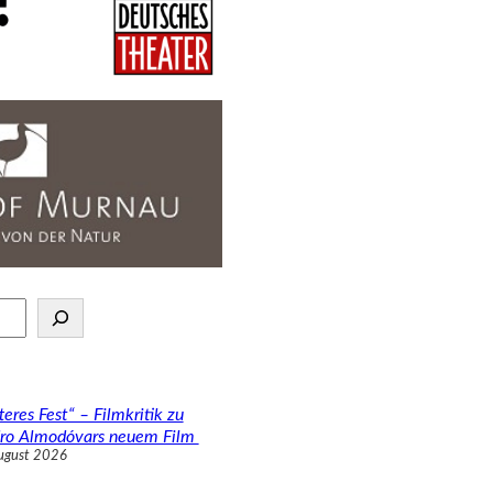
teres Fest“ – Filmkritik zu
ro Almodóvars neuem Film
ugust 2026