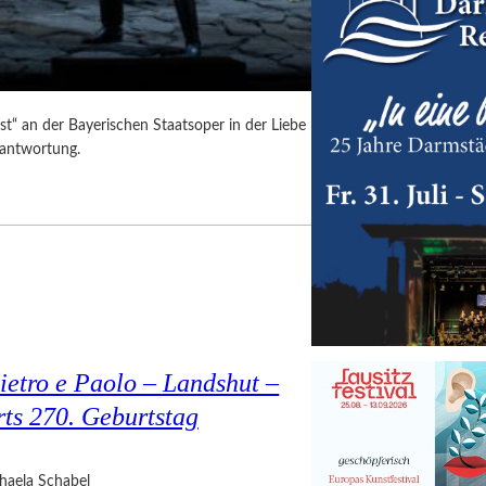
t“ an der Bayerischen Staatsoper in der Liebe
rantwortung.
ietro e Paolo – Landshut –
rts 270. Geburtstag
haela Schabel