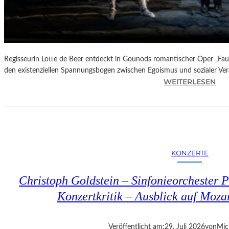
Regisseurin Lotte de Beer entdeckt in Gounods romantischer Oper „Faus
den existenziellen Spannungsbogen zwischen Egoismus und sozialer Ve
:
WEITERLESEN
O
P
E
R
N
K
KONZERTE
R
I
Christoph Goldstein – Sinfonieorchester P
T
I
Konzertkritik – Ausblick auf Moza
K
–
C
Veröffentlicht am:
29. Juli 2026
von
Mic