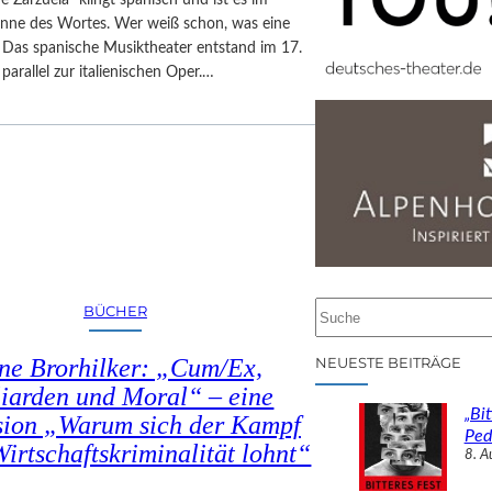
inne des Wortes. Wer weiß schon, was eine
? Das spanische Musiktheater entstand im 17.
parallel zur italienischen Oper.…
S
BÜCHER
u
c
ne Brorhilker: „Cum/Ex,
NEUESTE BEITRÄGE
h
liarden und Moral“ – eine
e
„Bit
sion „Warum sich der Kampf
n
Ped
irtschaftskriminalität lohnt“
8. A