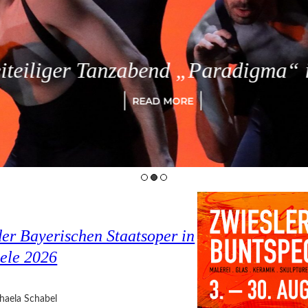
eiliger Tanzabend „Paradigma“ in
READ MORE
er Bayerischen Staatsoper in
ele 2026
haela Schabel