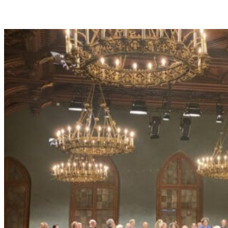
H
A
R
L
E
S
G
O
U
N
O
D
S
„
F
A
U
S
T
“