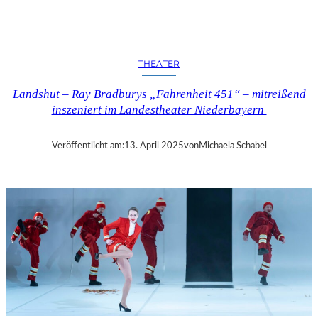
N
D
S
H
THEATER
U
T
Landshut – Ray Bradburys „Fahrenheit 451“ – mitreißend
–
inszeniert im Landestheater Niederbayern
T
H
O
Veröffentlicht am:
13. April 2025
von
Michaela Schabel
M
A
S
K
Ö
C
K
S
A
G
I