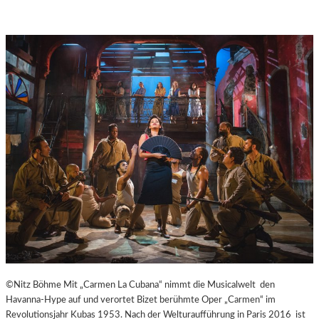
A
Y
E
R
N
©Nitz Böhme Mit „Carmen La Cubana“ nimmt die Musicalwelt den
Havanna-Hype auf und verortet Bizet berühmte Oper „Carmen“ im
Revolutionsjahr Kubas 1953. Nach der Welturaufführung in Paris 2016 ist