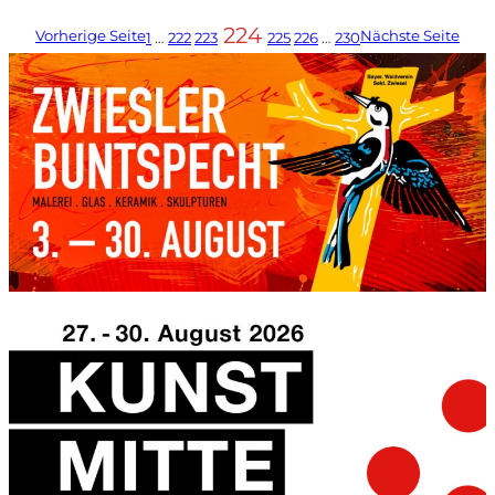
224
Vorherige Seite
Nächste Seite
1
…
222
223
225
226
…
230