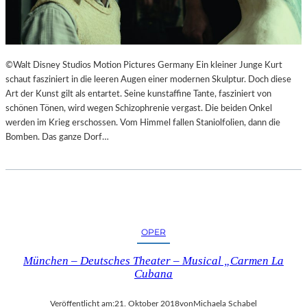
I
E
M
S
L
T
A
H
N
E
©Walt Disney Studios Motion Pictures Germany Ein kleiner Junge Kurt
D
A
schaut fasziniert in die leeren Augen einer modernen Skulptur. Doch diese
E
T
Art der Kunst gilt als entartet. Seine kunstaffine Tante, fasziniert von
S
E
schönen Tönen, wird wegen Schizophrenie vergast. Die beiden Onkel
T
R
werden im Krieg erschossen. Vom Himmel fallen Staniolfolien, dann die
H
Bomben. Das ganze Dorf…
E
A
T
E
R
N
OPER
I
E
München – Deutsches Theater – Musical „Carmen La
D
Cubana
E
R
Veröffentlicht am:
21. Oktober 2018
von
Michaela Schabel
B