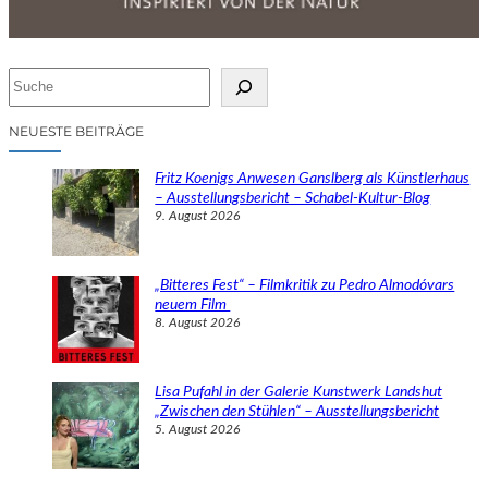
S
u
c
NEUESTE BEITRÄGE
h
e
Fritz Koenigs Anwesen Ganslberg als Künstlerhaus
n
– Ausstellungsbericht – Schabel-Kultur-Blog
9. August 2026
„Bitteres Fest“ – Filmkritik zu Pedro Almodóvars
neuem Film
8. August 2026
Lisa Pufahl in der Galerie Kunstwerk Landshut
„Zwischen den Stühlen“ – Ausstellungsbericht
5. August 2026