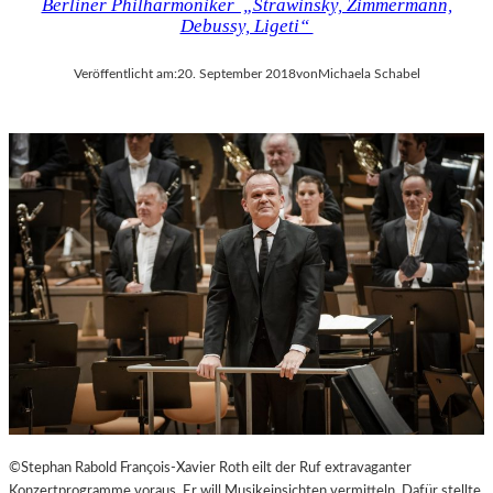
Berliner Philharmoniker „Strawinsky, Zimmermann,
Debussy, Ligeti“
Veröffentlicht am:
20. September 2018
von
Michaela Schabel
©Stephan Rabold François-Xavier Roth eilt der Ruf extravaganter
Konzertprogramme voraus. Er will Musikeinsichten vermitteln. Dafür stellte