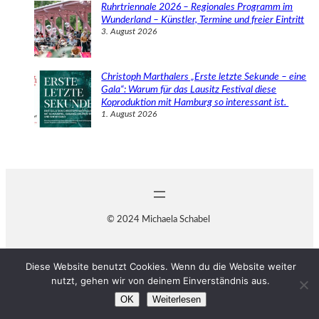
Ruhrtriennale 2026 – Regionales Programm im
Wunderland – Künstler, Termine und freier Eintritt
3. August 2026
Christoph Marthalers „Erste letzte Sekunde – eine
Gala“: Warum für das Lausitz Festival diese
Koproduktion mit Hamburg so interessant ist.
1. August 2026
© 2024 Michaela Schabel
Diese Website benutzt Cookies. Wenn du die Website weiter
nutzt, gehen wir von deinem Einverständnis aus.
OK
Weiterlesen