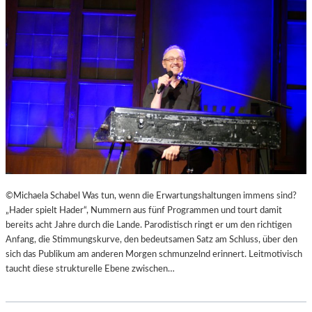
D
E
B
R
U
E
R
R
Y
U
S
F
„
E
F
N
A
“
H
I
R
N
E
D
N
E
©Michaela Schabel Was tun, wenn die Erwartungshaltungen immens sind?
H
N
„Hader spielt Hader“, Nummern aus fünf Programmen und tourt damit
E
L
bereits acht Jahre durch die Lande. Parodistisch ringt er um den richtigen
I
A
Anfang, die Stimmungskurve, den bedeutsamen Satz am Schluss, über den
T
N
sich das Publikum am anderen Morgen schmunzelnd erinnert. Leitmotivisch
4
D
taucht diese strukturelle Ebene zwischen…
5
S
1
H
“
U