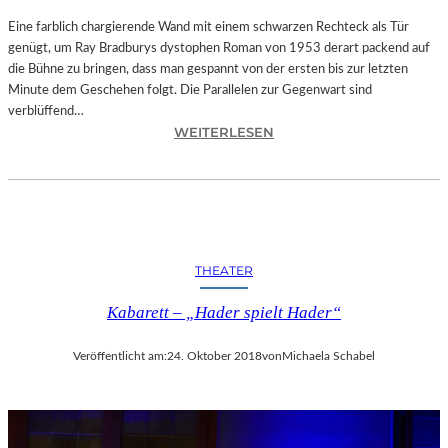
T
A
Eine farblich chargierende Wand mit einem schwarzen Rechteck als Tür
T
genügt, um Ray Bradburys dystophen Roman von 1953 derart packend auf
I
die Bühne zu bringen, dass man gespannt von der ersten bis zur letzten
O
Minute dem Geschehen folgt. Die Parallelen zur Gegenwart sind
N
verblüffend…
:
S
WEITERLESEN
L
S
A
T
N
Ü
D
C
S
K
H
„
THEATER
U
U
T
N
Kabarett – „Hader spielt Hader“
–
D
R
A
Veröffentlicht am:
24. Oktober 2018
von
Michaela Schabel
A
L
Y
L
B
E
R
T
A
I