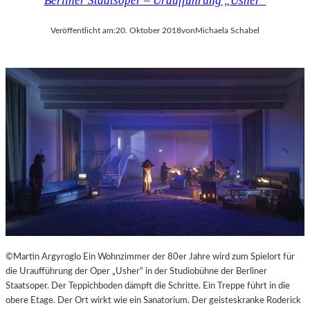
Berliner Staatsoper – Uraufführung „Usher“
Veröffentlicht am:
20. Oktober 2018
von
Michaela Schabel
©Martin Argyroglo Ein Wohnzimmer der 80er Jahre wird zum Spielort für
die Uraufführung der Oper „Usher“ in der Studiobühne der Berliner
Staatsoper. Der Teppichboden dämpft die Schritte. Ein Treppe führt in die
obere Etage. Der Ort wirkt wie ein Sanatorium. Der geisteskranke Roderick