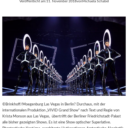
Veröffentlicht am:
11. November 2018
von
Michaela Schabel
A
Y
E
R
N
©Brinkhoff/Moegenburg Las Vegas in Berlin? Durchaus, mit der
internationalen Produktion „VIVID Grand Show“ nach Text und Regie von
Krista Monson aus Las Vegas, übertrifft der Berliner Friedrichstadt-Palast
alle bisher gezeigten Shows. Es ist eine Show optischer Superlative.