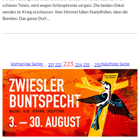
schönen Tönen, wird wegen Schizophrenie vergast. Die beiden Onkel
werden im Krieg erschossen. Vom Himmel fallen Staniolfolien, dann die
Bomben. Das ganze Dorf…
223
Vorherige Seite
Nächste Seite
1
…
221
222
224
225
…
230