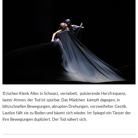
©Jochen Klenk Alles in Schwarz, vernebelt, pulsierende Herzfrequenz,
lauter Atmen, der Tod ist spürbar. Das Mädchen kämpft dagegen, in
blitzschnellen Bewegungen, abrupten Drehungen, verzweifelter Gestik.
Lautlos fällt sie zu Boden und bäumt sich wieder. Im Spiegel ein Tänzer der
ihre Bewegungen dupliziert. Der Tod nähert sich.