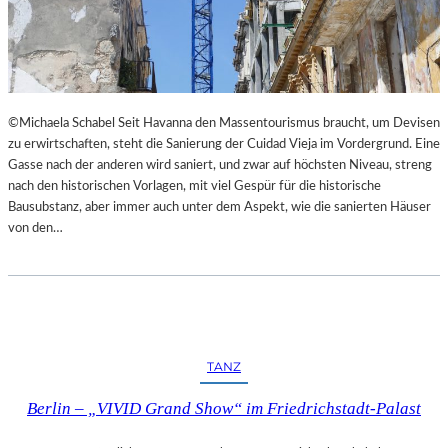
I
E
M
S
L
T
A
H
N
E
D
A
©Michaela Schabel Seit Havanna den Massentourismus braucht, um Devisen
E
T
zu erwirtschaften, steht die Sanierung der Cuidad Vieja im Vordergrund. Eine
S
E
Gasse nach der anderen wird saniert, und zwar auf höchsten Niveau, streng
T
R
nach den historischen Vorlagen, mit viel Gespür für die historische
H
Bausubstanz, aber immer auch unter dem Aspekt, wie die sanierten Häuser
E
von den…
A
T
E
R
N
I
E
TANZ
D
E
Berlin – „VIVID Grand Show“ im Friedrichstadt-Palast
R
B