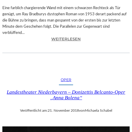
T
A
Eine farblich chargierende Wand mit einem schwarzen Rechteck als Tür
T
genügt, um Ray Bradburys dystophen Roman von 1953 derart packend auf
I
die Bühne zu bringen, dass man gespannt von der ersten bis zur letzten
O
Minute dem Geschehen folgt. Die Parallelen zur Gegenwart sind
N
verblüffend…
:
S
WEITERLESEN
L
S
A
T
N
Ü
D
C
S
K
H
„
OPER
U
U
T
N
Landestheater Niederbayern – Donizettis Belcanto-Oper
–
D
„Anna Bolena“
R
A
A
L
Veröffentlicht am:
21. November 2018
von
Michaela Schabel
Y
L
B
E
R
T
A
I