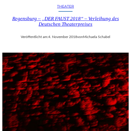
THEATER
Regensburg – „DER FAUST 2018“ – Verleihung des
Deutschen Theaterpreises
Veröffentlicht am:
4. November 2018
von
Michaela Schabel