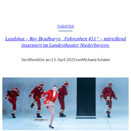
N
D
S
H
THEATER
U
T
Landshut – Ray Bradburys „Fahrenheit 451“ – mitreißend
–
inszeniert im Landestheater Niederbayern
T
H
O
Veröffentlicht am:
13. April 2025
von
Michaela Schabel
M
A
S
K
Ö
C
K
S
A
G
I