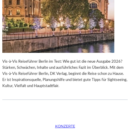
K
S
T
O
I
P
O
E
N
R
M
I
I
N
T
M
H
Ü
A
N
Vis-à-Vis Reiseführer Berlin im Test: Wie gut ist die neue Ausgabe 2026?
M
C
Stärken, Schwächen, Inhalte und ausführliches Fazit im Überblick. Mit dem
B
H
Vis-à-Vis Reiseführer Berlin, DK Verlag, beginnt die Reise schon zu Hause.
U
E
Er ist Inspirationsquelle, Planungshilfe und bietet gute Tipps für Sightseeing,
R
N
Kultur, Vielfalt und Hauptstadtflair.
G
–
S
O
O
P
I
E
N
R
T
N
E
F
KONZERTE
R
E