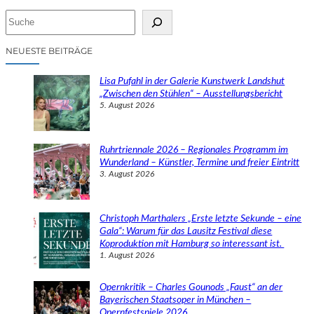
S
u
c
NEUESTE BEITRÄGE
h
e
Lisa Pufahl in der Galerie Kunstwerk Landshut
n
„Zwischen den Stühlen“ – Ausstellungsbericht
5. August 2026
Ruhrtriennale 2026 – Regionales Programm im
Wunderland – Künstler, Termine und freier Eintritt
3. August 2026
Christoph Marthalers „Erste letzte Sekunde – eine
Gala“: Warum für das Lausitz Festival diese
Koproduktion mit Hamburg so interessant ist.
1. August 2026
Opernkritik – Charles Gounods „Faust“ an der
Bayerischen Staatsoper in München –
Opernfestspiele 2026