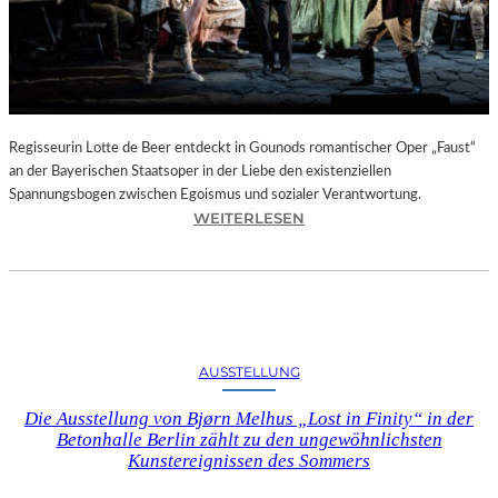
T
E
L
E
T
Z
T
Regisseurin Lotte de Beer entdeckt in Gounods romantischer Oper „Faust“
E
an der Bayerischen Staatsoper in der Liebe den existenziellen
S
Spannungsbogen zwischen Egoismus und sozialer Verantwortung.
E
:
WEITERLESEN
K
O
U
P
N
E
D
R
E
N
–
K
AUSSTELLUNG
E
R
I
I
Die Ausstellung von Bjørn Melhus „Lost in Finity“ in der
N
T
Betonhalle Berlin zählt zu den ungewöhnlichsten
E
I
Kunstereignissen des Sommers
G
K
A
–