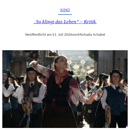
KINO
„So klingt das Leben“ – Kritik
Veröffentlicht am:
11. Juli 2026
von
Michaela Schabel