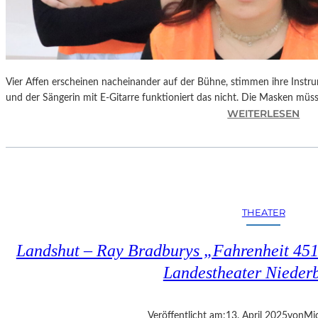
Vier Affen erscheinen nacheinander auf der Bühne, stimmen ihre Instr
und der Sängerin mit E-Gitarre funktioniert das nicht. Die Masken mü
:
WEITERLESEN
L
A
N
D
S
H
THEATER
U
T
Landshut – Ray Bradburys „Fahrenheit 451“
–
T
Landestheater Nieder
H
O
M
Veröffentlicht am:
13. April 2025
von
Mic