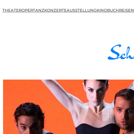
THEATER
OPER
TANZ
KONZERTE
AUSSTELLUNG
KINO
BUCH
REISEN