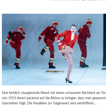
A
S
K
Ö
C
K
S
A
G
I
T
A
T
I
O
N
S
S
Eine farblich chargierende Wand mit einem schwarzen Rechteck als T
T
von 1953 derart packend auf die Bühne zu bringen, dass man gespannt 
Ü
Geschehen folgt. Die Parallelen zur Gegenwart sind verblüffend…