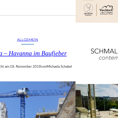
ALLGEMEIN
a – Havanna im Baufieber
cht am:
18. November 2018
von
Michaela Schabel