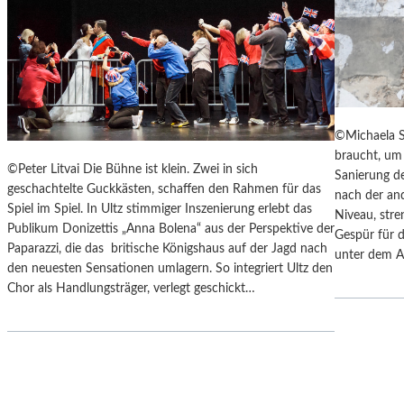
Y
“
S
I
„
N
F
D
A
E
H
N
R
L
©Michaela S
E
A
braucht, um 
N
N
©Peter Litvai Die Bühne ist klein. Zwei in sich
Sanierung de
H
D
geschachtelte Guckkästen, schaffen den Rahmen für das
nach der an
E
S
Spiel im Spiel. In Ultz stimmiger Inszenierung erlebt das
Niveau, stre
I
H
Publikum Donizettis „Anna Bolena“ aus der Perspektive der
Gespür für d
T
U
Paparazzi, die das britische Königshaus auf der Jagd nach
unter dem A
4
T
den neuesten Sensationen umlagern. So integriert Ultz den
5
E
Chor als Handlungsträger, verlegt geschickt…
1
R
“
K
–
A
M
M
I
M
T
E