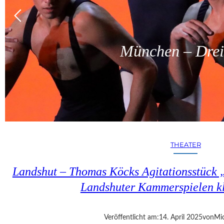
München – Dreit
THEATER
Landshut – Thomas Köcks Agitationsstück „u
Landshuter Kammerspielen kl
Veröffentlicht am:
14. April 2025
von
Mic