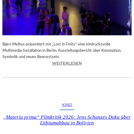
D
U
N
G
D
E
R
Bjørn Melhus präsentiert mit „Lost in Finity“ eine eindrucksvolle
L
Multimedia-Installation in Berlin. Ausstellungsbericht über Konzeption,
U
Symbolik und neues Bewusstsein.
S
:
WEITERLESEN
T
D
“
I
:
E
K
A
R
U
I
S
T
KINO
S
I
T
K
„Materia prima“ Filmkritik 2026: Jens Schanzes Doku über
E
–
Lithiumabbau in Bolivien
L
S
L
C