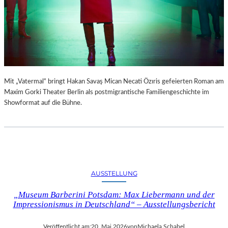
A
L
L
E
B
E
R
L
Mit „Vatermal“ bringt Hakan Savaş Mican Necati Özıris gefeierten Roman am
I
Maxim Gorki Theater Berlin als postmigrantische Familiengeschichte im
N
Showformat auf die Bühne.
Z
Ä
H
L
T
Z
U
AUSSTELLUNG
D
E
„Museum Barberini Potsdam: Max Liebermann und der
N
Impressionismus in Deutschland“ – Ausstellungsbericht
U
N
Veröffentlicht am:
20. Mai 2026
von
Michaela Schabel