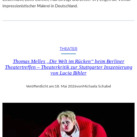
E
impressionistischer Malerei in Deutschland.
I
G
N
I
S
S
E
THEATER
N
D
Thomas Melles „Die Welt im Rücken“ beim Berliner
E
Theatertreffen – Theaterkritik zur Stuttgarter Inszenierung
von Lucia Bihler
S
S
O
Veröffentlicht am:
18. Mai 2026
von
Michaela Schabel
M
M
E
R
S