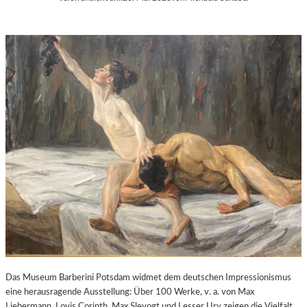
G
E
W
Ö
H
N
L
I
C
H
S
T
E
N
K
U
N
S
T
Das Museum Barberini Potsdam widmet dem deutschen Impressionismus
E
eine herausragende Ausstellung: Über 100 Werke, v. a. von Max
R
Liebermann, Lovis Corinth, Max Slevogt und Lesser Ury zeigen die Vielfalt