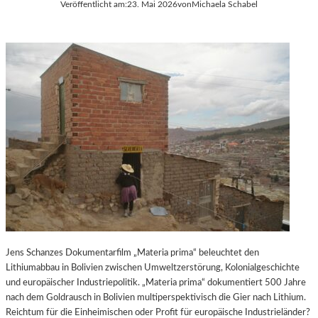
Veröffentlicht am:
23. Mai 2026
von
Michaela Schabel
U
H
N
A
G
B
V
E
O
L
N
-
B
K
J
U
Ø
L
R
T
N
U
M
R
E
-
L
B
H
L
U
O
S
G
Jens Schanzes Dokumentarfilm „Materia prima“ beleuchtet den
„
Lithiumabbau in Bolivien zwischen Umweltzerstörung, Kolonialgeschichte
L
und europäischer Industriepolitik. „Materia prima“ dokumentiert 500 Jahre
O
nach dem Goldrausch in Bolivien multiperspektivisch die Gier nach Lithium.
S
Reichtum für die Einheimischen oder Profit für europäische Industrieländer?