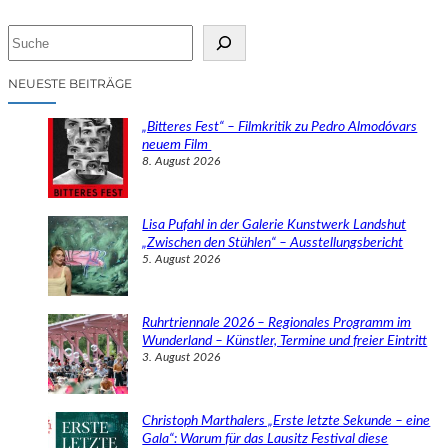
S
u
c
NEUESTE BEITRÄGE
h
e
„Bitteres Fest“ – Filmkritik zu Pedro Almodóvars
n
neuem Film
8. August 2026
Lisa Pufahl in der Galerie Kunstwerk Landshut
„Zwischen den Stühlen“ – Ausstellungsbericht
5. August 2026
Ruhrtriennale 2026 – Regionales Programm im
Wunderland – Künstler, Termine und freier Eintritt
3. August 2026
Christoph Marthalers „Erste letzte Sekunde – eine
Gala“: Warum für das Lausitz Festival diese