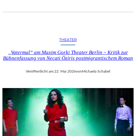
T
I
N
F
I
N
THEATER
I
T
„Vatermal“ am Maxim Gorki Theater Berlin – Kritik zur
Y
Bühnenfassung von Necati Öziris postmigrantischem Roman
“
I
Veröffentlicht am:
22. Mai 2026
von
Michaela Schabel
N
D
E
R
B
E
T
O
N
H