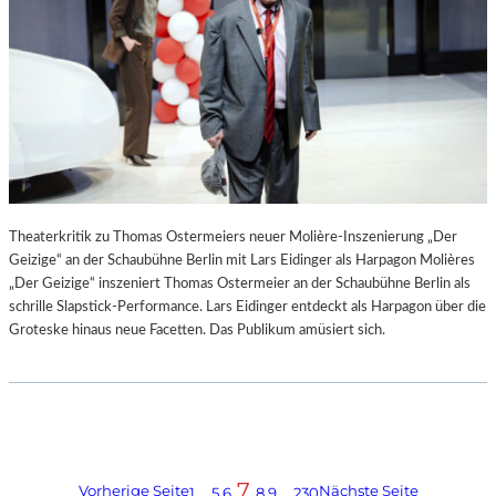
Theaterkritik zu Thomas Ostermeiers neuer Molière-Inszenierung „Der
Geizige“ an der Schaubühne Berlin mit Lars Eidinger als Harpagon Molières
„Der Geizige“ inszeniert Thomas Ostermeier an der Schaubühne Berlin als
schrille Slapstick-Performance. Lars Eidinger entdeckt als Harpagon über die
Groteske hinaus neue Facetten. Das Publikum amüsiert sich.
7
Vorherige Seite
Nächste Seite
1
…
5
6
8
9
…
230