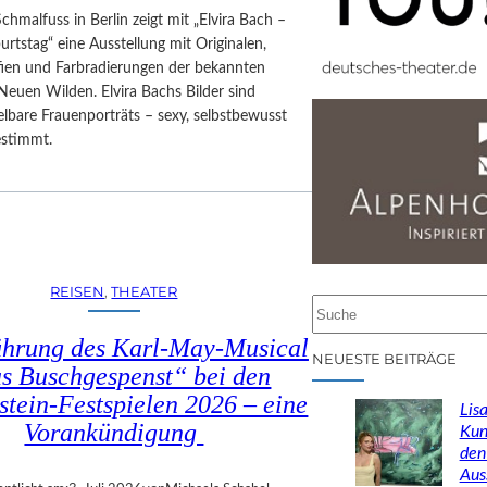
Schmalfuss in Berlin zeigt mit „Elvira Bach –
rtstag“ eine Ausstellung mit Originalen,
afien und Farbradierungen der bekannten
Neuen Wilden. Elvira Bachs Bilder sind
lbare Frauenporträts – sexy, selbstbewusst
estimmt.
REISEN
, 
THEATER
S
u
ührung des Karl-May-Musical
c
NEUESTE BEITRÄGE
s Buschgespenst“ bei den
h
stein-Festspielen 2026 – eine
e
Lisa
n
Vorankündigung
Kun
den
Aus