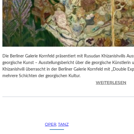
H
E
S
T
E
R
P
I
E
Die Berliner Galerie Kornfeld präsentiert mit Rusudan Khizanishvilis A
T
georgische Kunst – Ausstellungsbericht über die georgische Künstlerin
R
Khizanishvili überrascht in der Berliner Galerie Kornfeld mit „Double Ex
O
mehrere Schichten der georgischen Kultur.
E
:
WEITERLESEN
P
R
A
U
O
S
L
U
O
D
–
A
OPER
, 
TANZ
L
N
A