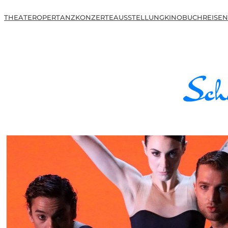
THEATER
OPER
TANZ
KONZERTE
AUSSTELLUNG
KINO
BUCH
REISEN