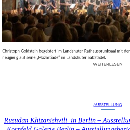
Christoph Goldstein begeistert im Landshuter Rathausprunksaal mit de
neugierig auf seine „Mozartiade“ im Landshuter Salzstadel.
:
WEITERLESEN
C
H
R
I
S
T
AUSSTELLUNG
O
P
Rusudan Khizanishvili in Berlin – Ausstell
H
G
Kornfeld Galerie Berlin – Ausstellungsberi