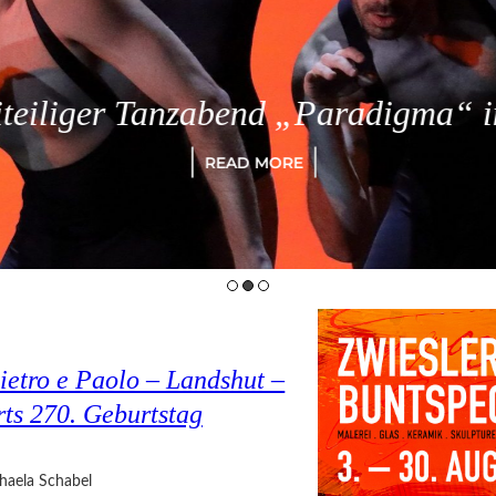
eiliger Tanzabend „Paradigma“ in
READ MORE
ietro e Paolo – Landshut –
rts 270. Geburtstag
haela Schabel