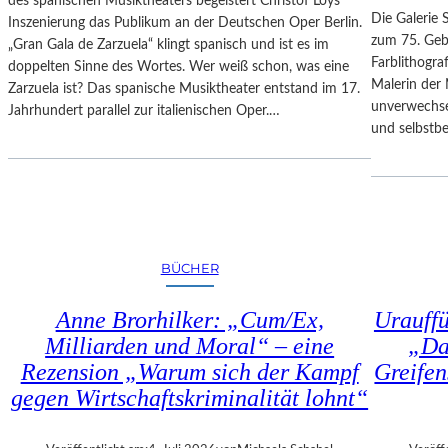
des spanischen Musiktheaters begeistert Christof Loys
–
N
Die Galerie 
Inszenierung das Publikum an der Deutschen Oper Berlin.
A
–
zum 75. Gebu
„Gran Gala de Zarzuela“ klingt spanisch und ist es im
U
A
Farblithogr
doppelten Sinne des Wortes. Wer weiß schon, was eine
S
U
Malerin der 
Zarzuela ist? Das spanische Musiktheater entstand im 17.
B
S
unverwechse
Jahrhundert parallel zur italienischen Oper.…
L
S
und selbstb
I
T
C
E
K
L
A
L
U
U
F
N
BÜCHER
M
G
O
„
Anne Brorhilker: „Cum/Ex,
Urauff
Z
D
A
Milliarden und Moral“ – eine
„Da
O
R
Rezension „Warum sich der Kampf
Greifen
U
T
B
gegen Wirtschaftskriminalität lohnt“
S
L
2
E