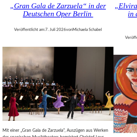
K
„Gran Gala de Zarzuela“ in der
„Elvir
N
H
Deutschen Oper Berlin
in
D
I
S
Z
H
A
Veröffentlicht am:
7. Juli 2026
von
Michaela Schabel
U
N
Veröff
T
I
–
S
K
H
O
V
N
I
Z
L
E
I
R
T
I
K
N
R
B
I
E
T
R
I
L
Mit einer „Gran Gala de Zarzuela“, Auszügen aus Werken
K
I