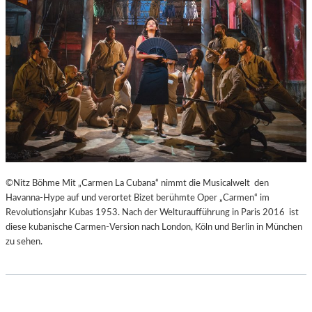
H
Ü
E
B
I
E
B
R
E
E
N
I
A
S
K
P
U
R
T
I
-
N
T
Z
©Nitz Böhme Mit „Carmen La Cubana“ nimmt die Musicalwelt den
R
E
Havanna-Hype auf und verortet Bizet berühmte Oper „Carmen“ im
A
S
Revolutionsjahr Kubas 1953. Nach der Welturaufführung in Paris 2016 ist
I
S
diese kubanische Carmen-Version nach London, Köln und Berlin in München
N
I
zu sehen.
I
N
N
N
G
E
“
N
–
I