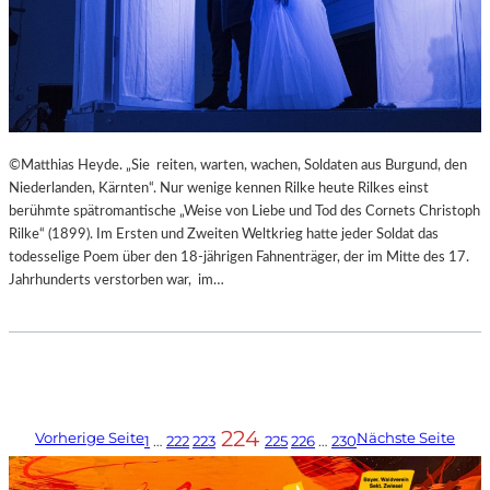
©Matthias Heyde. „Sie reiten, warten, wachen, Soldaten aus Burgund, den
Niederlanden, Kärnten“. Nur wenige kennen Rilke heute Rilkes einst
berühmte spätromantische „Weise von Liebe und Tod des Cornets Christoph
Rilke“ (1899). Im Ersten und Zweiten Weltkrieg hatte jeder Soldat das
todesselige Poem über den 18-jährigen Fahnenträger, der im Mitte des 17.
Jahrhunderts verstorben war, im…
224
Vorherige Seite
Nächste Seite
1
…
222
223
225
226
…
230