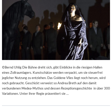
©Bernd Uhlig Die Bühne dreht sich, gibt Einblicke in die riesigen Hallen
eines Zollraumlagers. Kunstschätze werden verpackt, um sie steuerfrei
jeglicher Nutzung zu entziehen. Das Goldene Vlies liegt noch herum, wird
noch gebraucht. Geschickt verweist so Andrea Breth auf den damit
verbundenen Medea-Mythos und dessen Rezeptionsgeschichte in über 300
Variationen. Unter ihrer Regie präsentiert sie …