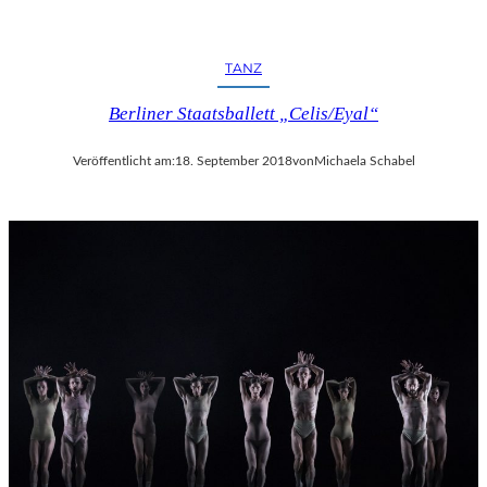
TANZ
Berliner Staatsballett „Celis/Eyal“
Veröffentlicht am:
18. September 2018
von
Michaela Schabel