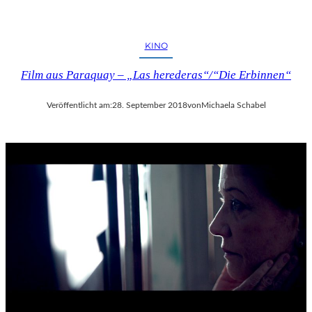
KINO
Film aus Paraquay – „Las herederas“/“Die Erbinnen“
Veröffentlicht am:
28. September 2018
von
Michaela Schabel