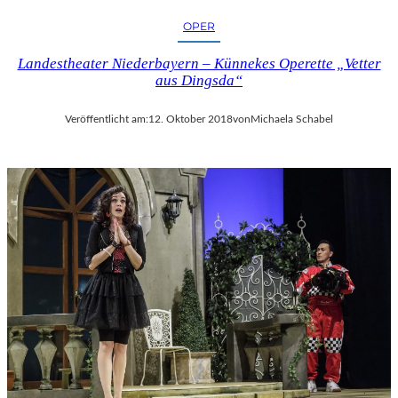
OPER
Landestheater Niederbayern – Künnekes Operette „Vetter
aus Dingsda“
Veröffentlicht am:
12. Oktober 2018
von
Michaela Schabel