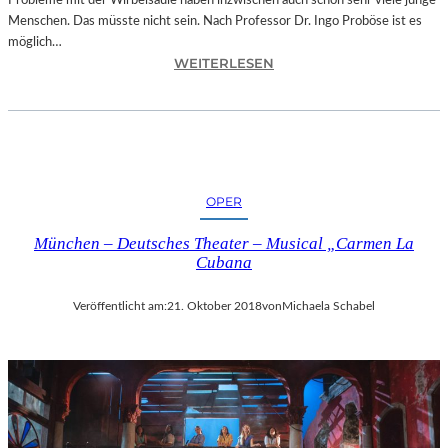
Probleme mit der Wirbelsäule haben inzwischen auch schon sehr viele junge
D
Menschen. Das müsste nicht sein. Nach Professor Dr. Ingo Proböse ist es
O
möglich…
K
:
WEITERLESEN
U
I
M
N
E
G
N
O
T
F
A
R
T
OPER
O
I
B
O
München – Deutsches Theater – Musical „Carmen La
Ö
N
Cubana
S
„
E
I
Veröffentlicht am:
21. Oktober 2018
von
Michaela Schabel
„
C
B
E
A
A
N
G
D
E
S
D
C
“