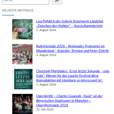
u
c
NEUESTE BEITRÄGE
h
e
Lisa Pufahl in der Galerie Kunstwerk Landshut
n
„Zwischen den Stühlen“ – Ausstellungsbericht
5. August 2026
Ruhrtriennale 2026 – Regionales Programm im
Wunderland – Künstler, Termine und freier Eintritt
3. August 2026
Christoph Marthalers „Erste letzte Sekunde – eine
Gala“: Warum für das Lausitz Festival diese
Koproduktion mit Hamburg so interessant ist.
1. August 2026
Opernkritik – Charles Gounods „Faust“ an der
Bayerischen Staatsoper in München –
Opernfestspiele 2026
31. Juli 2026