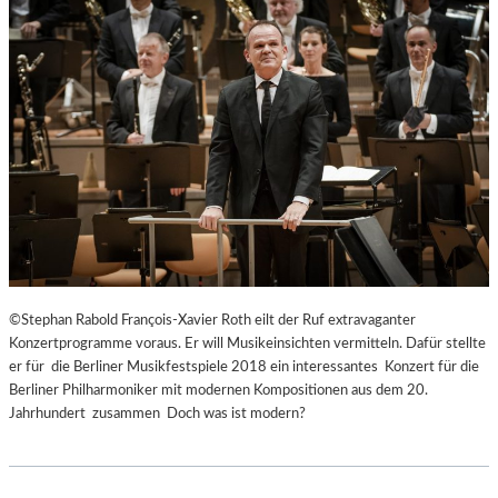
©Stephan Rabold François-Xavier Roth eilt der Ruf extravaganter
Konzertprogramme voraus. Er will Musikeinsichten vermitteln. Dafür stellte
er für die Berliner Musikfestspiele 2018 ein interessantes Konzert für die
Berliner Philharmoniker mit modernen Kompositionen aus dem 20.
Jahrhundert zusammen Doch was ist modern?