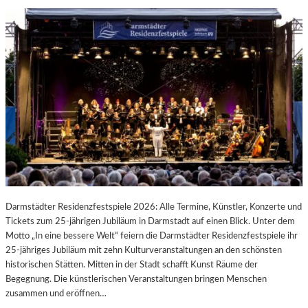
Darmstädter Residenzfestspiele 2026: Alle Termine, Künstler, Konzerte und
Tickets zum 25-jährigen Jubiläum in Darmstadt auf einen Blick. Unter dem
Motto „In eine bessere Welt“ feiern die Darmstädter Residenzfestspiele ihr
25-jähriges Jubiläum mit zehn Kulturveranstaltungen an den schönsten
historischen Stätten. Mitten in der Stadt schafft Kunst Räume der
Begegnung. Die künstlerischen Veranstaltungen bringen Menschen
zusammen und eröffnen…