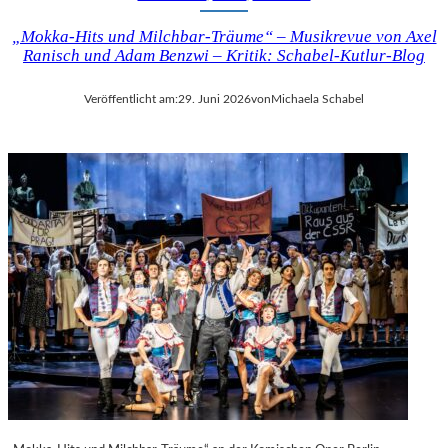
„Mokka-Hits und Milchbar-Träume“ – Musikrevue von Axel
Ranisch und Adam Benzwi – Kritik: Schabel-Kutlur-Blog
Veröffentlicht am:
29. Juni 2026
von
Michaela Schabel