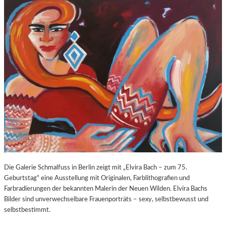
O
E
Z
E
A
X
R
P
T
O
S
S
2
U
7
R
0
E
.
“
G
I
E
N
B
D
U
E
R
R
T
K
Die Galerie Schmalfuss in Berlin zeigt mit „Elvira Bach – zum 75.
S
O
Geburtstag“ eine Ausstellung mit Originalen, Farblithografien und
T
R
Farbradierungen der bekannten Malerin der Neuen Wilden. Elvira Bachs
A
N
Bilder sind unverwechselbare Frauenporträts – sexy, selbstbewusst und
G
F
selbstbestimmt.
E
L