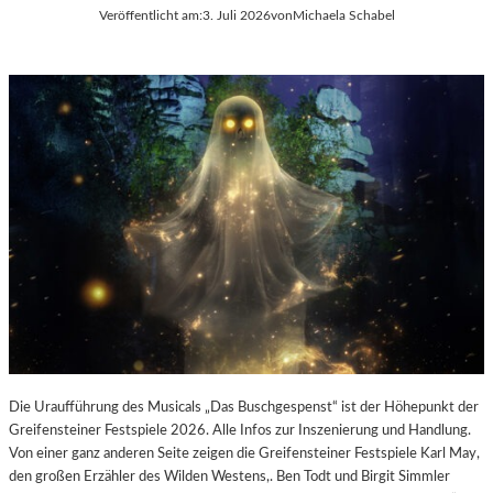
E
Veröffentlicht am:
3. Juli 2026
von
Michaela Schabel
L
-
K
U
L
T
U
R
-
B
L
O
G
Die Uraufführung des Musicals „Das Buschgespenst“ ist der Höhepunkt der
Greifensteiner Festspiele 2026. Alle Infos zur Inszenierung und Handlung.
Von einer ganz anderen Seite zeigen die Greifensteiner Festspiele Karl May,
den großen Erzähler des Wilden Westens,. Ben Todt und Birgit Simmler