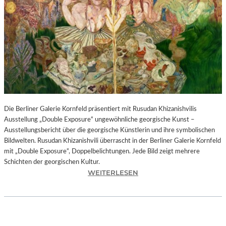
I
N
F
O
N
I
E
O
R
C
H
Die Berliner Galerie Kornfeld präsentiert mit Rusudan Khizanishvilis
E
Ausstellung „Double Exposure“ ungewöhnliche georgische Kunst –
S
Ausstellungsbericht über die georgische Künstlerin und ihre symbolischen
T
Bildwelten. Rusudan Khizanishvili überrascht in der Berliner Galerie Kornfeld
E
mit „Double Exposure“, Doppelbelichtungen. Jede Bild zeigt mehrere
R
Schichten der georgischen Kultur.
P
:
WEITERLESEN
I
R
E
U
T
S
R
U
O
D