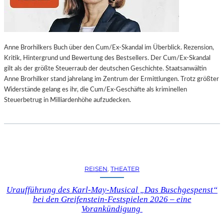
L
L
U
N
Anne Brorhilkers Buch über den Cum/Ex-Skandal im Überblick. Rezension,
G
Kritik, Hintergrund und Bewertung des Bestsellers. Der Cum/Ex-Skandal
S
gilt als der größte Steuerraub der deutschen Geschichte. Staatsanwältin
B
Anne Brorhilker stand jahrelang im Zentrum der Ermittlungen. Trotz größter
E
Widerstände gelang es ihr, die Cum/Ex-Geschäfte als kriminellen
R
Steuerbetrug in Milliardenhöhe aufzudecken.
I
C
H
T
V
O
N
REISEN
, 
THEATER
S
C
Uraufführung des Karl-May-Musical „Das Buschgespenst“
H
bei den Greifenstein-Festspielen 2026 – eine
A
Vorankündigung
B