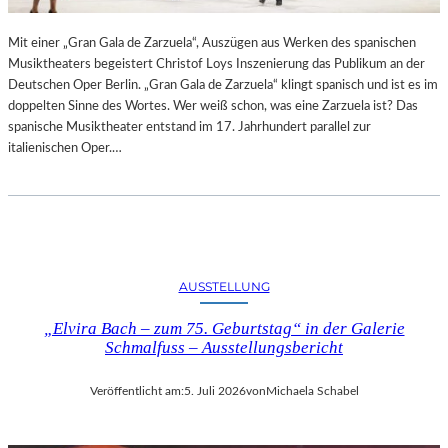
R
L
T
I
Mit einer „Gran Gala de Zarzuela“, Auszügen aus Werken des spanischen
K
N
Musiktheaters begeistert Christof Loys Inszenierung das Publikum an der
R
–
Deutschen Oper Berlin. „Gran Gala de Zarzuela“ klingt spanisch und ist es im
I
A
doppelten Sinne des Wortes. Wer weiß schon, was eine Zarzuela ist? Das
T
U
spanische Musiktheater entstand im 17. Jahrhundert parallel zur
I
S
italienischen Oper.…
K
S
–
T
A
E
U
L
S
L
B
U
L
N
AUSSTELLUNG
I
G
C
„Elvira Bach – zum 75. Geburtstag“ in der Galerie
„
K
Schmalfuss – Ausstellungsbericht
D
A
O
U
U
Veröffentlicht am:
5. Juli 2026
von
Michaela Schabel
F
B
M
L