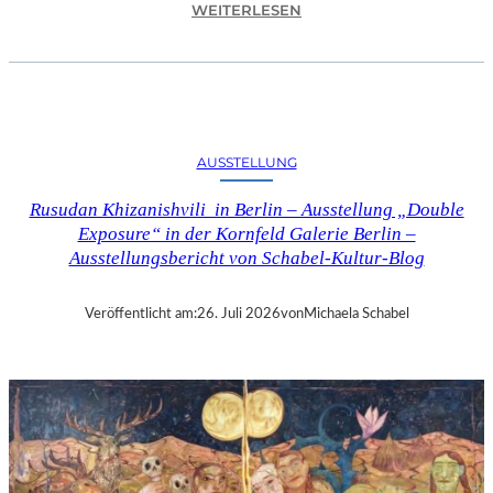
:
WEITERLESEN
C
H
R
I
S
T
AUSSTELLUNG
O
P
Rusudan Khizanishvili in Berlin – Ausstellung „Double
H
Exposure“ in der Kornfeld Galerie Berlin –
G
Ausstellungsbericht von Schabel-Kultur-Blog
O
L
D
Veröffentlicht am:
26. Juli 2026
von
Michaela Schabel
S
T
E
I
N
–
S