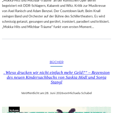
„Mokka-Hits und Milchbar-Träume“ an der Komischen Oper Berlin
begeistert mit DDR-Schlagern, Kabarett und Witz. Kritik zur Musikrevue
von Axel Ranisch und Adam Benzwi. Der Countdown läuft. Beim Knall
swingen Band und Orchester auf der Bühne des Schillertheaters. Es wird
schmissig getanzt, gesungen und geröhrt, ironisiert, parodiert und kritisiert.
„Mokka-Hits und Milchbar-Träume“ funkt vom ersten Moment…
BÜCHER
„Wieso drucken wir nicht einfach mehr Geld?“ – Rezension
des neuen Kindersachbuchs von Saskia Hödl und Sonja
Stangl
Veröffentlicht am:
28. Juni 2026
von
Michaela Schabel