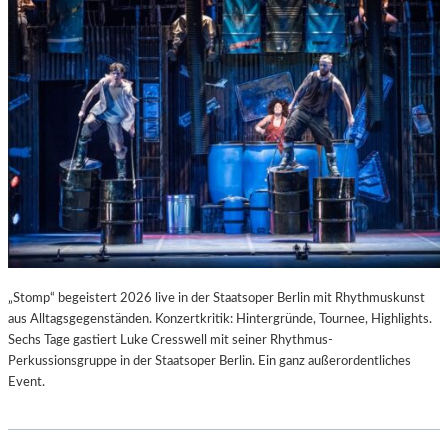
T
I
S
T
.
„Stomp“ begeistert 2026 live in der Staatsoper Berlin mit Rhythmuskunst
aus Alltagsgegenständen. Konzertkritik: Hintergründe, Tournee, Highlights.
Sechs Tage gastiert Luke Cresswell mit seiner Rhythmus-
Perkussionsgruppe in der Staatsoper Berlin. Ein ganz außerordentliches
Event.