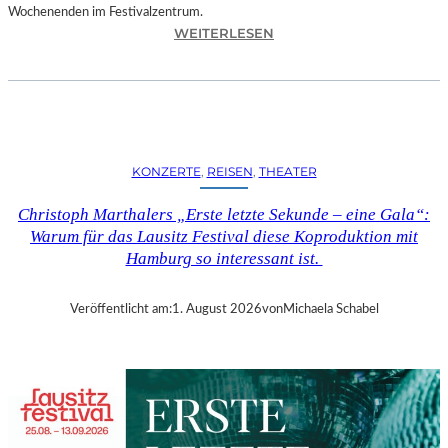
Wochenenden im Festivalzentrum.
:
WEITERLESEN
R
U
H
R
T
R
KONZERTE
, 
REISEN
, 
THEATER
I
E
Christoph Marthalers „Erste letzte Sekunde – eine Gala“:
N
Warum für das Lausitz Festival diese Koproduktion mit
N
Hamburg so interessant ist.
A
L
E
Veröffentlicht am:
1. August 2026
von
Michaela Schabel
2
0
2
6
–
R