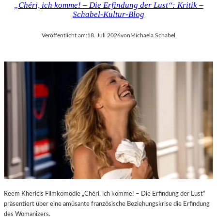
„Chéri, ich komme! – Die Erfindung der Lust“: Kritik –
D
H
Schabel-Kultur-Blog
E
M
R
A
Veröffentlicht am:
18. Juli 2026
von
Michaela Schabel
L
R
A
T
N
H
D
A
–
L
K
E
Ü
R
N
S
S
„
T
E
L
R
E
S
R
T
,
E
T
L
E
E
Reem Khericis Filmkomödie „Chéri, ich komme! – Die Erfindung der Lust“
R
T
präsentiert über eine amüsante französische Beziehungskrise die Erfindung
M
Z
des Womanizers.