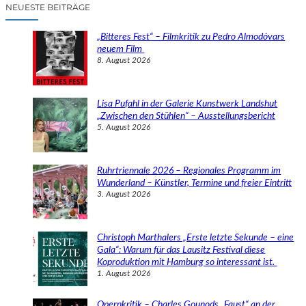
c
NEUESTE BEITRÄGE
h
e
„Bitteres Fest“ – Filmkritik zu Pedro Almodóvars
n
neuem Film
8. August 2026
Lisa Pufahl in der Galerie Kunstwerk Landshut
„Zwischen den Stühlen“ – Ausstellungsbericht
5. August 2026
Ruhrtriennale 2026 – Regionales Programm im
Wunderland – Künstler, Termine und freier Eintritt
3. August 2026
Christoph Marthalers „Erste letzte Sekunde – eine
Gala“: Warum für das Lausitz Festival diese
Koproduktion mit Hamburg so interessant ist.
1. August 2026
Opernkritik – Charles Gounods „Faust“ an der