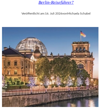
Berlin-Reiseführer?
V
A
Veröffentlicht am:
16. Juli 2026
von
Michaela Schabel
L
D
I
E
S
E
K
O
P
R
O
D
U
K
T
I
O
N
M