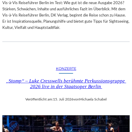
Vis-à-Vis Reiseführer Berlin im Test: Wie gut ist die neue Ausgabe 2026?
I
Stärken, Schwächen, Inhalte und ausführliches Fazit im Überblick. Mit dem
T
Vis-à-Vis Reiseführer Berlin, DK Verlag, beginnt die Reise schon zu Hause.
H
Er ist Inspirationsquelle, Planungshilfe und bietet gute Tipps für Sightseeing,
A
Kultur, Vielfalt und Hauptstadtflair.
M
B
U
R
G
S
O
KONZERTE
I
N
„Stomp“ – Luke Cresswells berühmte Perkussionsgruppe
T
2026 live in der Staatsoper Berlin
E
R
Veröffentlicht am:
15. Juli 2026
von
Michaela Schabel
E
S
S
A
N