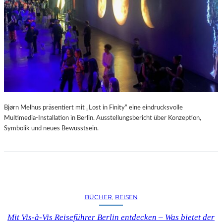
A
R
U
M
F
Ü
R
D
A
S
L
Bjørn Melhus präsentiert mit „Lost in Finity“ eine eindrucksvolle
A
Multimedia-Installation in Berlin. Ausstellungsbericht über Konzeption,
U
Symbolik und neues Bewusstsein.
S
I
T
Z
F
E
BÜCHER
, 
REISEN
S
T
Mit Vis-à-Vis Reiseführer Berlin entdecken – Was bietet der
I