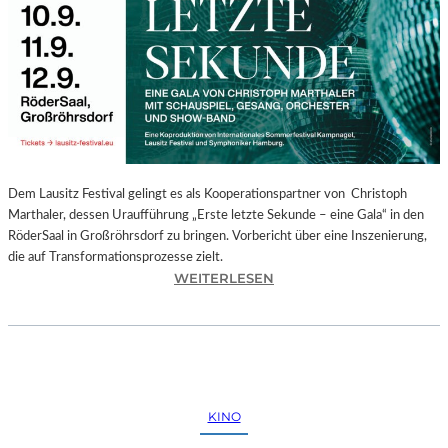
E
G
I
O
N
A
L
E
S
P
Dem Lausitz Festival gelingt es als Kooperationspartner von Christoph
R
Marthaler, dessen Uraufführung „Erste letzte Sekunde – eine Gala“ in den
O
RöderSaal in Großröhrsdorf zu bringen. Vorbericht über eine Inszenierung,
G
die auf Transformationsprozesse zielt.
R
:
WEITERLESEN
A
C
M
H
M
R
I
I
M
S
W
T
KINO
U
O
N
P