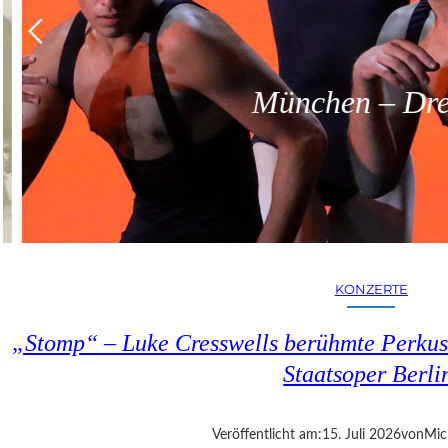
München – Dreit
KONZERTE
„Stomp“ – Luke Cresswells berühmte Perkus
Staatsoper Berl
Veröffentlicht am:
15. Juli 2026
von
Mic