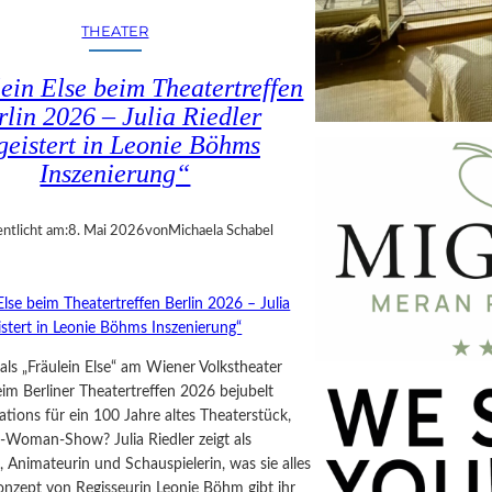
THEATER
ein Else beim Theatertreffen
rlin 2026 – Julia Riedler
geistert in Leonie Böhms
Inszenierung“
entlicht am:
8. Mai 2026
von
Michaela Schabel
r als „Fräulein Else“ am Wiener Volkstheater
im Berliner Theatertreffen 2026 bejubelt
tions für ein 100 Jahre altes Theaterstück,
-Woman-Show? Julia Riedler zeigt als
 Animateurin und Schauspielerin, was sie alles
onzept von Regisseurin Leonie Böhm gibt ihr