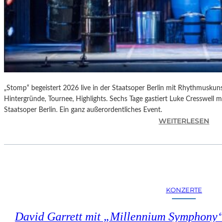
„Stomp“ begeistert 2026 live in der Staatsoper Berlin mit Rhythmuskuns
Hintergründe, Tournee, Highlights. Sechs Tage gastiert Luke Cresswell 
Staatsoper Berlin. Ein ganz außerordentliches Event.
:
WEITERLESEN
„
S
T
O
M
P
KONZERTE
“
–
David Garrett mit „Millennium Symphony“
L