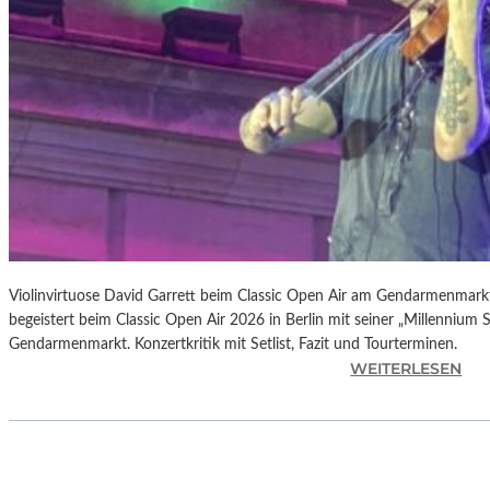
E
P
E
R
K
U
S
S
I
O
N
S
G
Violinvirtuose David Garrett beim Classic Open Air am Gendarmenmarkt
R
begeistert beim Classic Open Air 2026 in Berlin mit seiner „Millenn
U
Gendarmenmarkt. Konzertkritik mit Setlist, Fazit und Tourterminen.
:
WEITERLESEN
P
D
P
A
E
V
I
2
D
0