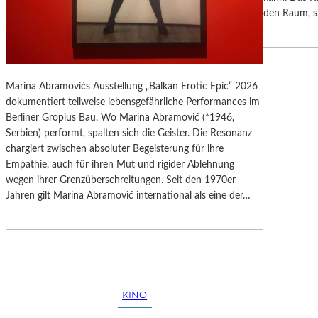
M
R
den Raum, si
S
B
Y
E
M
R
P
L
H
I
Marina Abramovićs Ausstellung „Balkan Erotic Epic“ 2026
O
N
dokumentiert teilweise lebensgefährliche Performances im
N
Berliner Gropius Bau. Wo Marina Abramović (*1946,
Y
Serbien) performt, spalten sich die Geister. Die Resonanz
“
chargiert zwischen absoluter Begeisterung für ihre
B
Empathie, auch für ihren Mut und rigider Ablehnung
E
wegen ihrer Grenzüberschreitungen. Seit den 1970er
I
Jahren gilt Marina Abramović international als eine der…
M
C
L
A
S
S
KINO
I