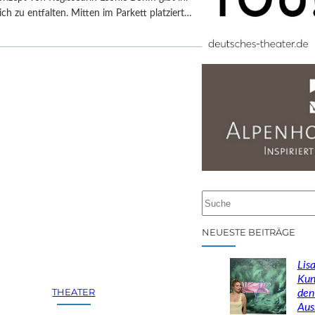
ch zu entfalten. Mitten im Parkett platziert…
S
u
c
NEUESTE BEITRÄGE
h
e
Lisa
n
Kun
THEATER
den
Aus