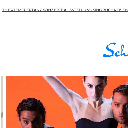
THEATER
OPER
TANZ
KONZERTE
AUSSTELLUNG
KINO
BUCH
REISEN