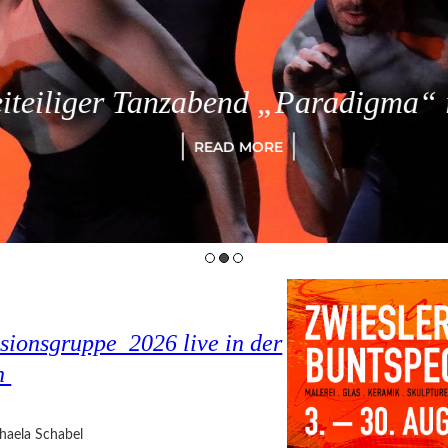
eiliger Tanzabend „Paradigma“ in
READ MORE
sionsgruppe 2026 live in der
in
haela Schabel