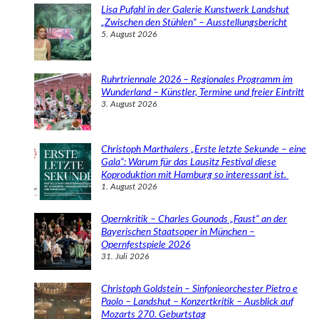
e
Lisa Pufahl in der Galerie Kunstwerk Landshut
n
„Zwischen den Stühlen“ – Ausstellungsbericht
5. August 2026
Ruhrtriennale 2026 – Regionales Programm im
Wunderland – Künstler, Termine und freier Eintritt
3. August 2026
Christoph Marthalers „Erste letzte Sekunde – eine
Gala“: Warum für das Lausitz Festival diese
Koproduktion mit Hamburg so interessant ist.
1. August 2026
Opernkritik – Charles Gounods „Faust“ an der
Bayerischen Staatsoper in München –
Opernfestspiele 2026
31. Juli 2026
Christoph Goldstein – Sinfonieorchester Pietro e
Paolo – Landshut – Konzertkritik – Ausblick auf
Mozarts 270. Geburtstag