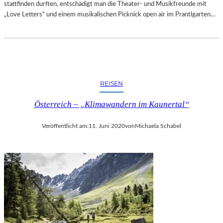
T
stattfinden durften, entschädigt man die Theater- und Musikfreunde mit
T
T
„Love Letters“ und einem musikalischen Picknick open air im Prantlgarten…
D
-
E
G
M
A
G
L
E
A
M
“
E
REISEN
A
I
L
N
Österreich – „Klimawandern im Kaunertal“
S
S
A
C
Veröffentlicht am:
11. Juni 2020
von
Michaela Schabel
B
H
S
A
C
F
H
T
L
S
U
P
S
R
S
O
D
J
E