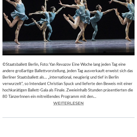
L
T
U
R
H
A
U
P
T
S
©Staatsballett Berlin, Foto: Yan Revazov Eine Woche lang jeden Tag eine
T
andere großartige Ballettvorstellung, jeden Tag ausverkauft erweist sich das
A
Berliner Staatsballett als… „international, neugierig und tief in Berlin
D
verwurzelt“, so Intendant Christian Spuck und lieferte den Beweis mit einer
T
hochkarätigen Ballett-Gala als Finale. Zweieinhalb Stunden präsentierten die
C
80 TänzerInnen ein mitreißendes Programm mit den…
H
:
WEITERLESEN
E
B
M
E
N
R
I
L
T
I
Z