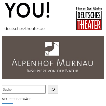
S
u
c
NEUESTE BEITRÄGE
h