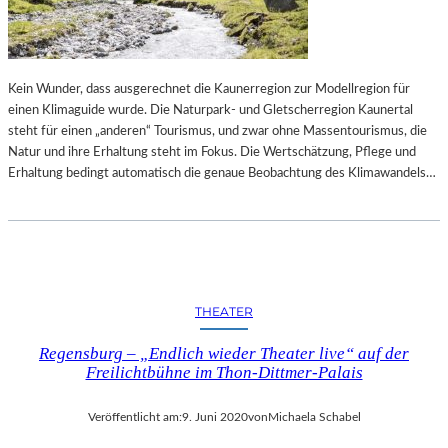
E
R
K
B
T
E
„
R
P
Kein Wunder, dass ausgerechnet die Kaunerregion zur Modellregion für
L
U
einen Klimaguide wurde. Die Naturpark- und Gletscherregion Kaunertal
I
R
steht für einen „anderen“ Tourismus, und zwar ohne Massentourismus, die
N
P
Natur und ihre Erhaltung steht im Fokus. Die Wertschätzung, Pflege und
E
L
Erhaltung bedingt automatisch die genaue Beobachtung des Klimawandels…
R
E
B
P
A
A
L
T
L
H
E
“
THEATER
T
T
Regensburg – „Endlich wieder Theater live“ auf der
W
Freilichtbühne im Thon-Dittmer-Palais
O
C
Veröffentlicht am:
9. Juni 2020
von
Michaela Schabel
H
E