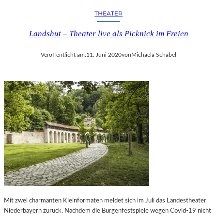
N
–
THEATER
–
Z
H
W
Landshut – Theater live als Picknick im Freien
E
I
R
C
Veröffentlicht am:
11. Juni 2020
von
Michaela Schabel
V
K
O
A
R
U
R
2
A
0
G
2
E
5
N
P
D
U
E
N
„
K
B
T
A
E
L
T
L
Mit zwei charmanten Kleinformaten meldet sich im Juli das Landestheater
M
E
Niederbayern zurück. Nachdem die Burgenfestspiele wegen Covid-19 nicht
I