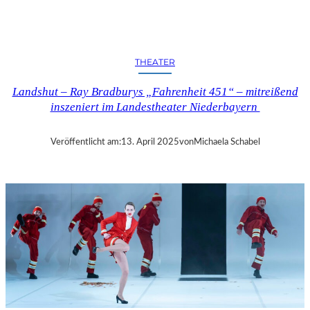
N
D
S
H
THEATER
U
T
Landshut – Ray Bradburys „Fahrenheit 451“ – mitreißend
–
inszeniert im Landestheater Niederbayern
T
H
O
Veröffentlicht am:
13. April 2025
von
Michaela Schabel
M
A
S
K
Ö
C
K
S
A
G
I