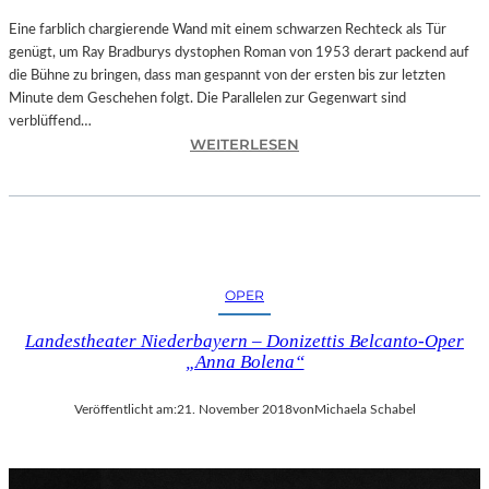
T
A
Eine farblich chargierende Wand mit einem schwarzen Rechteck als Tür
T
genügt, um Ray Bradburys dystophen Roman von 1953 derart packend auf
I
die Bühne zu bringen, dass man gespannt von der ersten bis zur letzten
O
Minute dem Geschehen folgt. Die Parallelen zur Gegenwart sind
N
verblüffend…
:
S
WEITERLESEN
L
S
A
T
N
Ü
D
C
S
K
H
„
OPER
U
U
T
N
Landestheater Niederbayern – Donizettis Belcanto-Oper
–
D
„Anna Bolena“
R
A
A
L
Veröffentlicht am:
21. November 2018
von
Michaela Schabel
Y
L
B
E
R
T
A
I