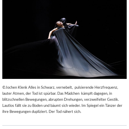
©Jochen Klenk Alles in Schwarz, vernebelt, pulsierende Herzfrequenz,
lauter Atmen, der Tod ist spürbar. Das Mädchen kämpft dagegen, in
blitzschnellen Bewegungen, abrupten Drehungen, verzweifelter Gestik.
Lautlos fällt sie zu Boden und bäumt sich wieder. Im Spiegel ein Tänzer der
ihre Bewegungen dupliziert. Der Tod nähert sich.