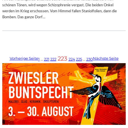
schönen Tönen, wird wegen Schizophrenie vergast. Die beiden Onkel
werden im Krieg erschossen. Vom Himmel fallen Staniolfolien, dann die
Bomben. Das ganze Dorf…
223
Vorherige Seite
Nächste Seite
1
…
221
222
224
225
…
230