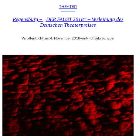
THEATER
Regensburg – „DER FAUST 2018“ – Verleihung des
Deutschen Theaterpreises
Veröffentlicht am:
4. November 2018
von
Michaela Schabel