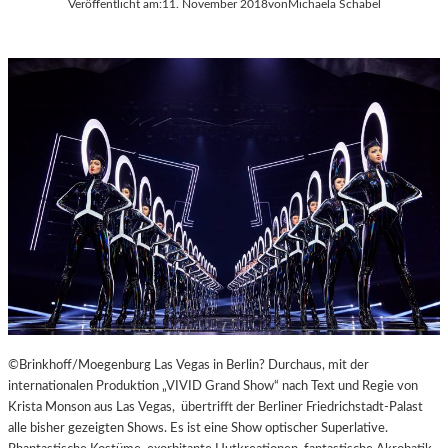
Veröffentlicht am:
11. November 2018
von
Michaela Schabel
A
Y
E
R
N
©Brinkhoff/Moegenburg Las Vegas in Berlin? Durchaus, mit der
internationalen Produktion „VIVID Grand Show“ nach Text und Regie von
Krista Monson aus Las Vegas, übertrifft der Berliner Friedrichstadt-Palast
alle bisher gezeigten Shows. Es ist eine Show optischer Superlative.