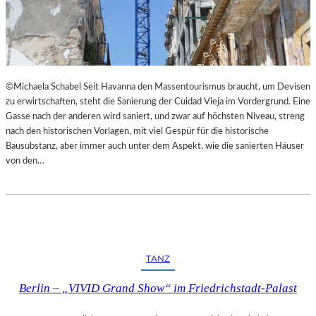
I
E
M
S
L
T
A
H
N
E
D
A
©Michaela Schabel Seit Havanna den Massentourismus braucht, um Devisen
E
T
zu erwirtschaften, steht die Sanierung der Cuidad Vieja im Vordergrund. Eine
S
E
Gasse nach der anderen wird saniert, und zwar auf höchsten Niveau, streng
T
R
nach den historischen Vorlagen, mit viel Gespür für die historische
H
Bausubstanz, aber immer auch unter dem Aspekt, wie die sanierten Häuser
E
von den…
A
T
E
R
N
I
E
TANZ
D
E
Berlin – „VIVID Grand Show“ im Friedrichstadt-Palast
R
B