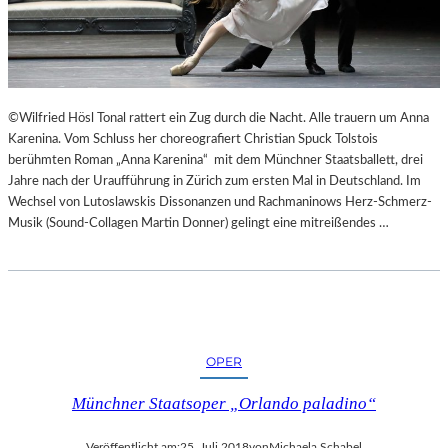
“
N
N
T
U
E
R
E
U
S
M
N
©Wilfried Hösl Tonal rattert ein Zug durch die Nacht. Alle trauern um Anna
G
I
Karenina. Vom Schluss her choreografiert Christian Spuck Tolstois
E
C
berühmten Roman „Anna Karenina“ mit dem Münchner Staatsballett, drei
K
H
Jahre nach der Uraufführung in Zürich zum ersten Mal in Deutschland. Im
E
T
Wechsel von Lutoslawskis Dissonanzen und Rachmaninows Herz-Schmerz-
H
W
Musik (Sound-Collagen Martin Donner) gelingt eine mitreißendes …
R
E
T
R
D
E
N
“
OPER
Münchner Staatsoper „Orlando paladino“
Veröffentlicht am:
25. Juli 2018
von
Michaela Schabel