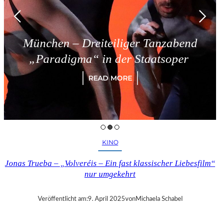
München – Dreiteiliger Tanzabend
„Paradigma“ in der Staatsoper
READ MORE
KINO
Jonas Trueba – „Volveréis – Ein fast klassischer Liebesfilm“
nur umgekehrt
Veröffentlicht am:
9. April 2025
von
Michaela Schabel