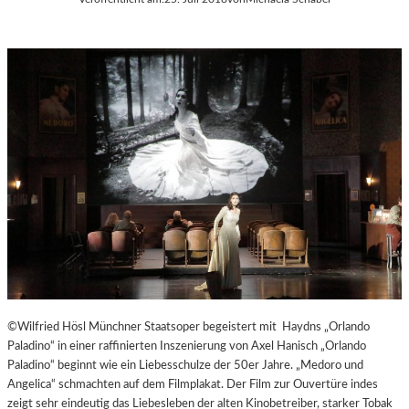
©Wilfried Hösl Münchner Staatsoper begeistert mit Haydns „Orlando
Paladino“ in einer raffinierten Inszenierung von Axel Hanisch „Orlando
Paladino“ beginnt wie ein Liebesschulze der 50er Jahre. „Medoro und
Angelica“ schmachten auf dem Filmplakat. Der Film zur Ouvertüre indes
zeigt sehr eindeutig das Liebesleben der alten Kinobetreiber, starker Tobak