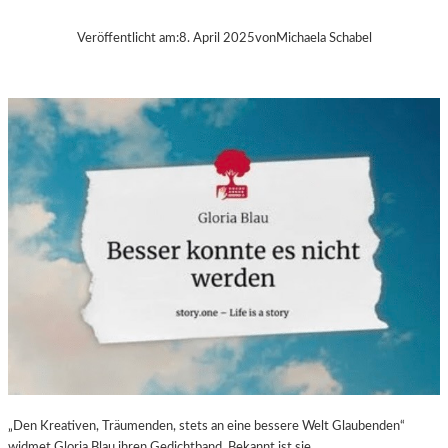
B
A
Veröffentlicht am:
8. April 2025
von
Michaela Schabel
–
„
V
O
L
V
E
R
É
I
S
–
E
I
N
F
A
S
„Den Kreativen, Träumenden, stets an eine bessere Welt Glaubenden“
T
widmet Gloria Blau ihren Gedichtband. Bekannt ist sie…