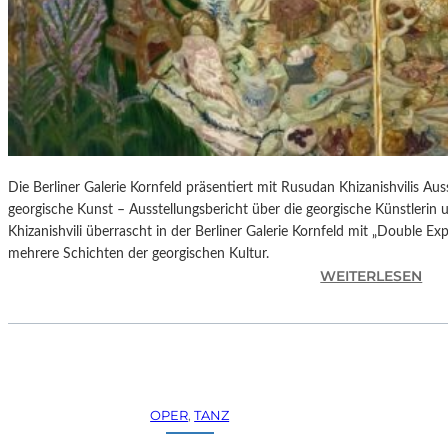
H
E
S
T
E
R
P
I
E
Die Berliner Galerie Kornfeld präsentiert mit Rusudan Khizanishvilis A
T
georgische Kunst – Ausstellungsbericht über die georgische Künstlerin
R
Khizanishvili überrascht in der Berliner Galerie Kornfeld mit „Double Ex
O
mehrere Schichten der georgischen Kultur.
E
:
WEITERLESEN
P
R
A
U
O
S
L
U
O
D
–
A
OPER
, 
TANZ
L
N
A