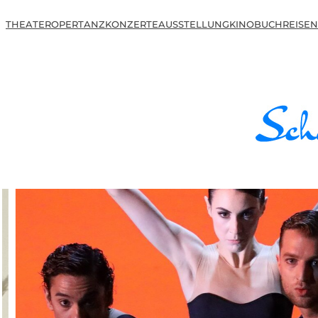
THEATER
OPER
TANZ
KONZERTE
AUSSTELLUNG
KINO
BUCH
REISEN