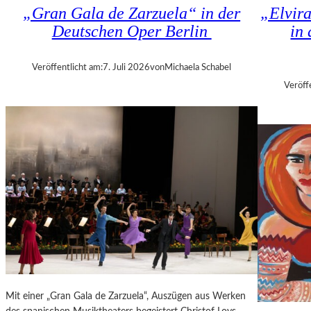
K
„Gran Gala de Zarzuela“ in der
„Elvir
N
H
Deutschen Oper Berlin
in
D
I
S
Z
H
A
Veröffentlicht am:
7. Juli 2026
von
Michaela Schabel
U
N
Veröff
T
I
–
S
K
H
O
V
N
I
Z
L
E
I
R
T
I
K
N
R
B
I
E
T
R
I
L
Mit einer „Gran Gala de Zarzuela“, Auszügen aus Werken
K
I