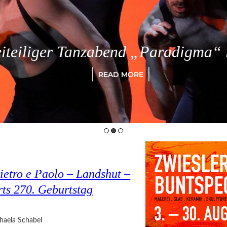
eiliger Tanzabend „Paradigma“ in
READ MORE
ietro e Paolo – Landshut –
rts 270. Geburtstag
haela Schabel