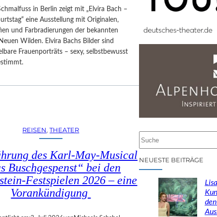
Schmalfuss in Berlin zeigt mit „Elvira Bach –
rtstag“ eine Ausstellung mit Originalen,
afien und Farbradierungen der bekannten
Neuen Wilden. Elvira Bachs Bilder sind
lbare Frauenporträts – sexy, selbstbewusst
estimmt.
REISEN
, 
THEATER
S
u
ührung des Karl-May-Musical
c
NEUESTE BEITRÄGE
s Buschgespenst“ bei den
h
stein-Festspielen 2026 – eine
e
Lisa
n
Vorankündigung
Kun
den
Aus