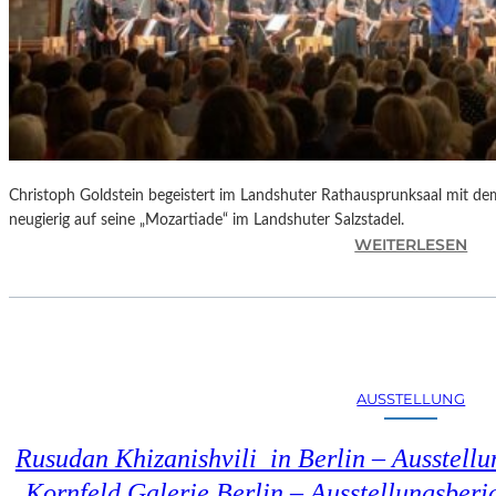
Christoph Goldstein begeistert im Landshuter Rathausprunksaal mit de
neugierig auf seine „Mozartiade“ im Landshuter Salzstadel.
:
WEITERLESEN
C
H
R
I
S
T
AUSSTELLUNG
O
P
Rusudan Khizanishvili in Berlin – Ausstell
H
G
Kornfeld Galerie Berlin – Ausstellungsberi