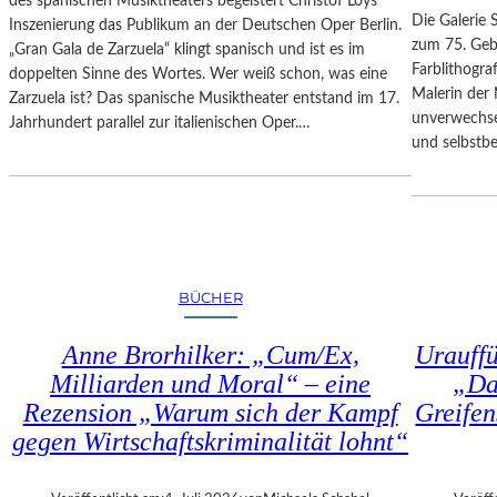
des spanischen Musiktheaters begeistert Christof Loys
–
N
Die Galerie 
Inszenierung das Publikum an der Deutschen Oper Berlin.
A
–
zum 75. Gebu
„Gran Gala de Zarzuela“ klingt spanisch und ist es im
U
A
Farblithogr
doppelten Sinne des Wortes. Wer weiß schon, was eine
S
U
Malerin der 
Zarzuela ist? Das spanische Musiktheater entstand im 17.
B
S
unverwechse
Jahrhundert parallel zur italienischen Oper.…
L
S
und selbstb
I
T
C
E
K
L
A
L
U
U
F
N
BÜCHER
M
G
O
„
Anne Brorhilker: „Cum/Ex,
Urauff
Z
D
A
Milliarden und Moral“ – eine
„Da
O
R
Rezension „Warum sich der Kampf
Greifen
U
T
B
gegen Wirtschaftskriminalität lohnt“
S
L
2
E