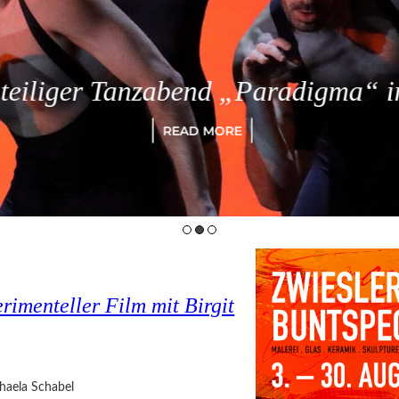
eiliger Tanzabend „Paradigma“ in
READ MORE
imenteller Film mit Birgit
haela Schabel