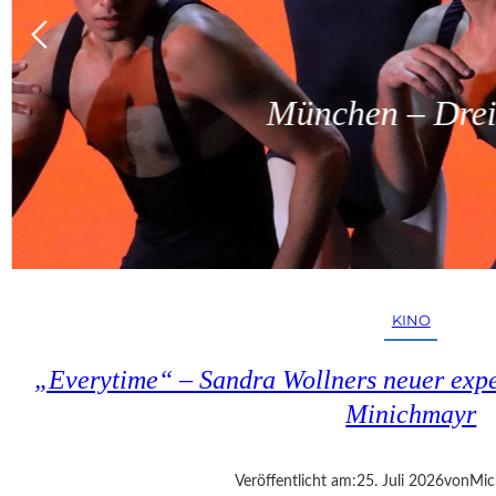
München – Dreit
KINO
„Everytime“ – Sandra Wollners neuer exper
Minichmayr
Veröffentlicht am:
25. Juli 2026
von
Mic