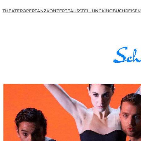
THEATER
OPER
TANZ
KONZERTE
AUSSTELLUNG
KINO
BUCH
REISEN