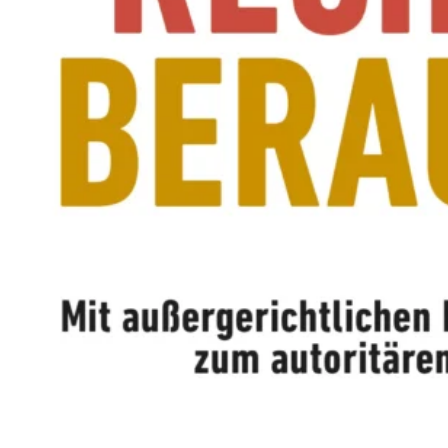
M
E
N
T
E
L
L
E
R
F
I
L
M
M
I
T
B
I
R
G
I