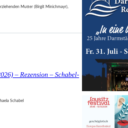
nerziehenden Mutter (Birgit Minichmayr),
026) – Rezension – Schabel-
haela Schabel