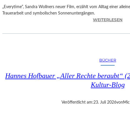
„Everytime“, Sandra Wollners neuer Film, erzählt vom Alltag einer allei
Trauerarbeit und symbolischen Sonnenuntergängen.
:
WEITERLESEN
„
E
V
E
R
Y
BÜCHER
T
I
Hannes Hofbauer „Aller Rechte beraubt“ (2
M
E
Kultur-Blog
“
–
S
Veröffentlicht am:
23. Juli 2026
von
Mic
A
N
D
R