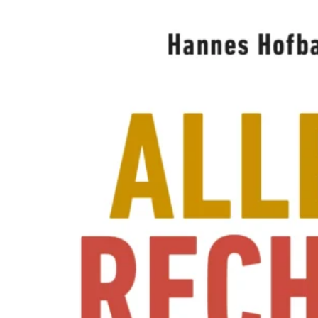
A
W
O
L
L
N
E
R
S
N
E
U
E
R
E
X
P
E
R
I