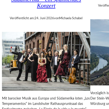
E
Konzert
Veröffe
R
„
Veröffentlicht am:
24. Juni 2026
von
Michaela Schabel
A
L
L
E
R
R
E
C
H
T
E
B
E
R
Vorzüglich i
A
Mit barocker Musik aus Europa und Südamerika loten „Los
Der Stein-We
U
Temperamentos“ im Landshuter Rathausprunksaal das
Würzburg un
B