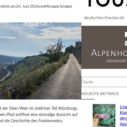
ntlicht am:
24. Juni 2026
von
Michaela Schabel
S
u
c
NEUESTE BEITRÄGE
h
e
Lisa
st der Stein-Wein im östlichen Teil Würzburgs.
n
Kun
in-Pfad eröffnet eine einmalige Aussicht auf
den
d die Geschichte des Frankenweins.
Aus