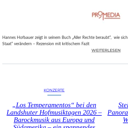
T
M
I
N
I
C
Hannes Hofbauer zeigt in seinem Buch „Aller Rechte beraubt“, wie sic
H
Staat“ verändern – Rezension mit kritischem Fazit
M
:
WEITERLESEN
A
H
Y
A
R
N
N
E
S
KONZERTE
H
O
„Los Temperamentos“ bei den
Ste
F
Landshuter Hofmusiktagen 2026 –
Panora
B
Barockmusik aus Europa und
W
A
U
Südamerika – ein spannendes