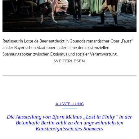
T
E
L
E
T
Z
T
Regisseurin Lotte de Beer entdeckt in Gounods romantischer Oper „Faust“
E
an der Bayerischen Staatsoper in der Liebe den existenziellen
S
Spannungsbogen zwischen Egoismus und sozialer Verantwortung.
E
:
WEITERLESEN
K
O
U
P
N
E
D
R
E
N
–
K
AUSSTELLUNG
E
R
I
I
Die Ausstellung von Bjørn Melhus „Lost in Finity“ in der
N
T
Betonhalle Berlin zählt zu den ungewöhnlichsten
E
I
Kunstereignissen des Sommers
G
K
A
–