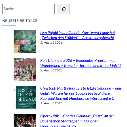
S
u
c
NEUESTE BEITRÄGE
h
e
Lisa Pufahl in der Galerie Kunstwerk Landshut
n
„Zwischen den Stühlen“ – Ausstellungsbericht
5. August 2026
Ruhrtriennale 2026 – Regionales Programm im
Wunderland – Künstler, Termine und freier Eintritt
3. August 2026
Christoph Marthalers „Erste letzte Sekunde – eine
Gala“: Warum für das Lausitz Festival diese
Koproduktion mit Hamburg so interessant ist.
1. August 2026
Opernkritik – Charles Gounods „Faust“ an der
Bayerischen Staatsoper in München –
Opernfestspiele 2026