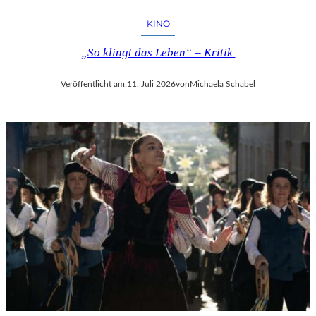
KINO
„So klingt das Leben“ – Kritik
Veröffentlicht am:
11. Juli 2026
von
Michaela Schabel