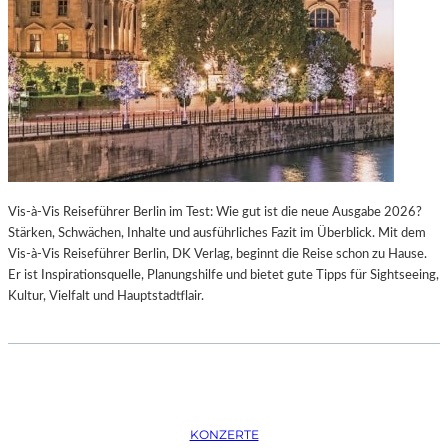
K
S
T
O
I
P
O
E
N
R
M
I
I
N
T
M
H
Ü
A
N
Vis-à-Vis Reiseführer Berlin im Test: Wie gut ist die neue Ausgabe 2026?
M
C
Stärken, Schwächen, Inhalte und ausführliches Fazit im Überblick. Mit dem
B
H
Vis-à-Vis Reiseführer Berlin, DK Verlag, beginnt die Reise schon zu Hause.
U
E
Er ist Inspirationsquelle, Planungshilfe und bietet gute Tipps für Sightseeing,
R
N
Kultur, Vielfalt und Hauptstadtflair.
G
–
S
O
O
P
I
E
N
R
T
N
E
F
KONZERTE
R
E