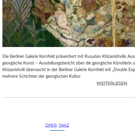
H
E
S
T
E
R
P
I
E
Die Berliner Galerie Kornfeld präsentiert mit Rusudan Khizanishvilis A
T
georgische Kunst – Ausstellungsbericht über die georgische Künstlerin
R
Khizanishvili überrascht in der Berliner Galerie Kornfeld mit „Double Ex
O
mehrere Schichten der georgischen Kultur.
E
:
WEITERLESEN
P
R
A
U
O
S
L
U
O
D
–
A
OPER
, 
TANZ
L
N
A