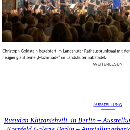
Christoph Goldstein begeistert im Landshuter Rathausprunksaal mit de
neugierig auf seine „Mozartiade“ im Landshuter Salzstadel.
:
WEITERLESEN
C
H
R
I
S
T
AUSSTELLUNG
O
P
Rusudan Khizanishvili in Berlin – Ausstell
H
G
Kornfeld Galerie Berlin – Ausstellungsberi