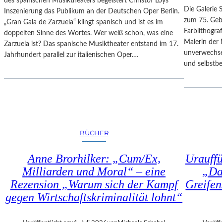
des spanischen Musiktheaters begeistert Christof Loys
–
N
Die Galerie 
Inszenierung das Publikum an der Deutschen Oper Berlin.
A
–
zum 75. Gebu
„Gran Gala de Zarzuela“ klingt spanisch und ist es im
U
A
Farblithogr
doppelten Sinne des Wortes. Wer weiß schon, was eine
S
U
Malerin der 
Zarzuela ist? Das spanische Musiktheater entstand im 17.
B
S
unverwechse
Jahrhundert parallel zur italienischen Oper.…
L
S
und selbstb
I
T
C
E
K
L
A
L
U
U
F
N
BÜCHER
M
G
O
„
Anne Brorhilker: „Cum/Ex,
Urauff
Z
D
A
Milliarden und Moral“ – eine
„Da
O
R
Rezension „Warum sich der Kampf
Greifen
U
T
B
gegen Wirtschaftskriminalität lohnt“
S
L
2
E