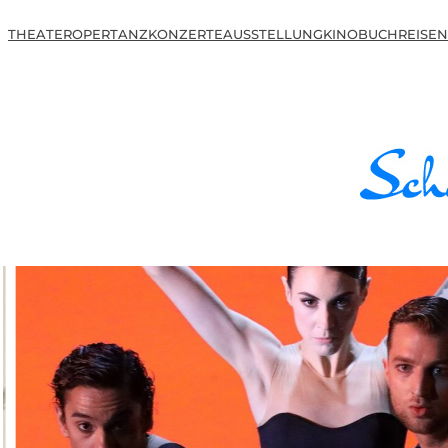
THEATER
OPER
TANZ
KONZERTE
AUSSTELLUNG
KINO
BUCH
REISEN