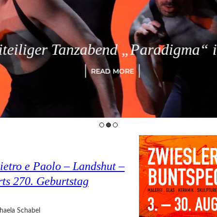
eiliger Tanzabend „Paradigma“ in
READ MORE
ietro e Paolo – Landshut –
rts 270. Geburtstag
haela Schabel