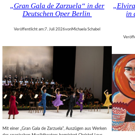
K
„Gran Gala de Zarzuela“ in der
„Elvir
N
H
Deutschen Oper Berlin
in
D
I
S
Z
H
A
Veröffentlicht am:
7. Juli 2026
von
Michaela Schabel
U
N
Veröff
T
I
–
S
K
H
O
V
N
I
Z
L
E
I
R
T
I
K
N
R
B
I
E
T
R
I
L
Mit einer „Gran Gala de Zarzuela“, Auszügen aus Werken
K
I