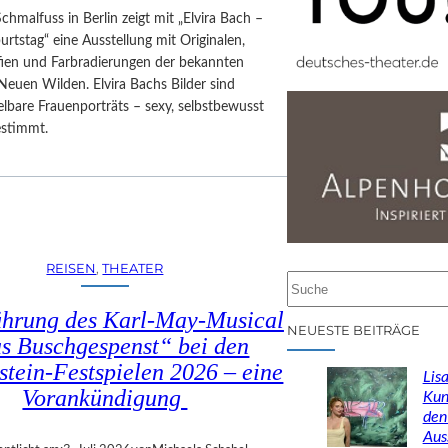
Schmalfuss in Berlin zeigt mit „Elvira Bach –
rtstag“ eine Ausstellung mit Originalen,
afien und Farbradierungen der bekannten
Neuen Wilden. Elvira Bachs Bilder sind
lbare Frauenporträts – sexy, selbstbewusst
estimmt.
REISEN
, 
THEATER
S
u
ührung des Karl-May-Musical
c
NEUESTE BEITRÄGE
s Buschgespenst“ bei den
h
stein-Festspielen 2026 – eine
e
Lisa
n
Vorankündigung
Kun
den
Aus