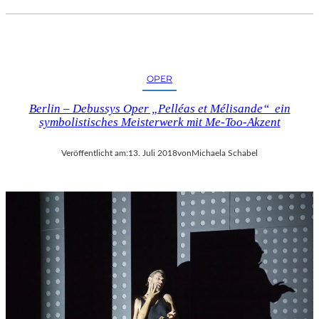
OPER
Berlin – Debussys Oper „Pelléas et Mélisande“ ein
symbolistisches Meisterwerk mit Me-Too-Akzent
Veröffentlicht am:
13. Juli 2018
von
Michaela Schabel