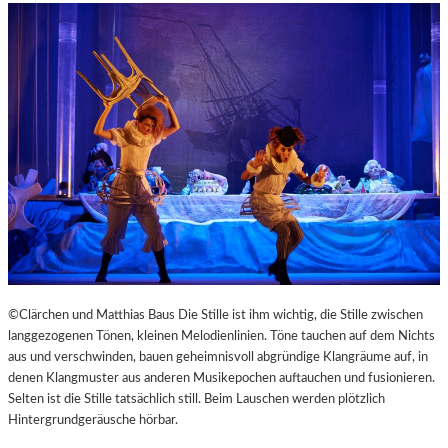
©Clärchen und Matthias Baus Die Stille ist ihm wichtig, die Stille zwischen
langgezogenen Tönen, kleinen Melodienlinien. Töne tauchen auf dem Nichts
aus und verschwinden, bauen geheimnisvoll abgründige Klangräume auf, in
denen Klangmuster aus anderen Musikepochen auftauchen und fusionieren.
Selten ist die Stille tatsächlich still. Beim Lauschen werden plötzlich
Hintergrundgeräusche hörbar.