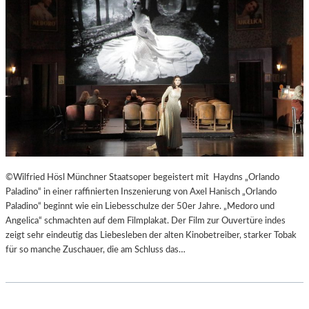
T
E
R
T
R
E
F
F
E
N
“
D
©Wilfried Hösl Münchner Staatsoper begeistert mit Haydns „Orlando
E
Paladino“ in einer raffinierten Inszenierung von Axel Hanisch „Orlando
R
Paladino“ beginnt wie ein Liebesschulze der 50er Jahre. „Medoro und
B
Angelica“ schmachten auf dem Filmplakat. Der Film zur Ouvertüre indes
E
zeigt sehr eindeutig das Liebesleben der alten Kinobetreiber, starker Tobak
R
für so manche Zuschauer, die am Schluss das…
L
I
N
E