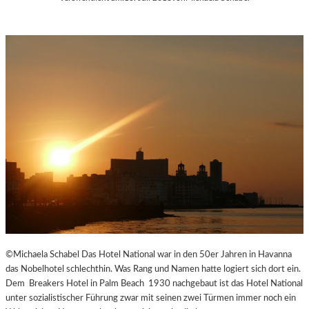
©Michaela Schabel Das Hotel National war in den 50er Jahren in Havanna
das Nobelhotel schlechthin. Was Rang und Namen hatte logiert sich dort ein.
Dem Breakers Hotel in Palm Beach 1930 nachgebaut ist das Hotel National
unter sozialistischer Führung zwar mit seinen zwei Türmen immer noch ein