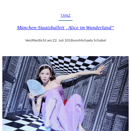
R
F
E
TANZ
S
T
München-Staatsballett „Alice im Wunderland“
S
P
Veröffentlicht am:
22. Juli 2018
von
Michaela Schabel
I
E
L
E