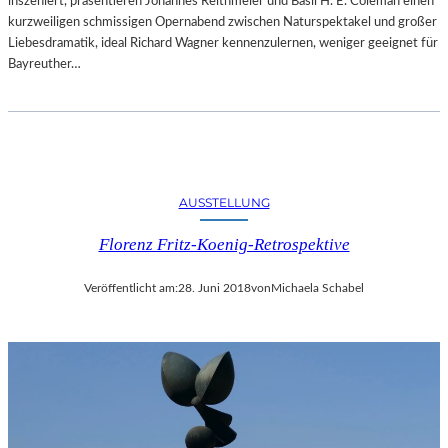
inszeniert, präsentieren Johannes Reithmeier und Basil H. E. Coleman einen
kurzweiligen schmissigen Opernabend zwischen Naturspektakel und großer
Liebesdramatik, ideal Richard Wagner kennenzulernen, weniger geeignet für
Bayreuther…
AUSSTELLUNG
Florenz Fritz-Koenig-Retrospektive
Veröffentlicht am:
28. Juni 2018
von
Michaela Schabel