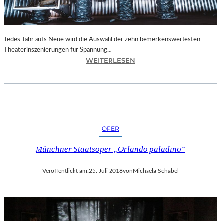
N
I
C
H
Jedes Jahr aufs Neue wird die Auswahl der zehn bemerkenswertesten
T
Theaterinszenierungen für Spannung…
W
:
WEITERLESEN
E
B
R
E
D
R
E
L
N
I
“
N
OPER
–
„
Münchner Staatsoper „Orlando paladino“
6
2
Veröffentlicht am:
25. Juli 2018
von
Michaela Schabel
.
T
H
E
A