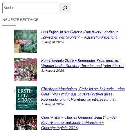
S
u
c
NEUESTE BEITRÄGE
h
e
Lisa Pufahl in der Galerie Kunstwerk Landshut
n
„Zwischen den Stühlen“ – Ausstellungsbericht
5. August 2026
Ruhrtriennale 2026 – Regionales Programm im
Wunderland – Künstler, Termine und freier Eintritt
3. August 2026
Christoph Marthalers „Erste letzte Sekunde – eine
Gala“: Warum für das Lausitz Festival diese
Koproduktion mit Hamburg so interessant ist.
1. August 2026
Opernkritik – Charles Gounods „Faust“ an der
Bayerischen Staatsoper in München –
Opernfestspiele 2026