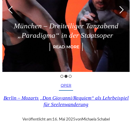
München – Dreiteiliger Tanzabend
„Paradigma“ in der Staatsoper
READ MORE
OPER
Berlin – Mozarts „Don Giovanni/Requiem“ als Lehrbeispiel
für Seelenwanderung
Veröffentlicht am:
16. Mai 2025
von
Michaela Schabel