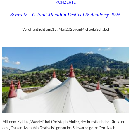
KONZERTE
–
M
Schweiz – Gstaad Menuhin Festival & Academy 2025
O
Z
A
Veröffentlicht am:
15. Mai 2025
von
Michaela Schabel
R
T
S
„
D
O
N
G
I
O
V
A
N
N
I
Mit dem Zyklus „Wandel“ hat Christoph Müller, der künstlerische Direktor
/
des „Gstaad Menuhin Festivals“ genau ins Schwarze getroffen. Nach