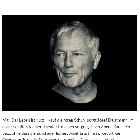
Mit „Das Leben ist kurz – kauf die roten Schuh“ sorgt Josef Brustmann im
ausverkauften Kleinen Theater für einen vergnüglichen Abend Kaum ein
Satz, ohne dass die Zuschauer lachen. Josef Brustmann, gebürtiger
Oberbayer, kann die Menschen unterhalten. Ganz schlicht steht er