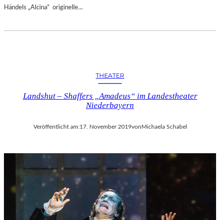
Händels „Alcina“ originelle…
THEATER
Landshut – Shaffers „Amadeus“ im Landestheater
Niederbayern
Veröffentlicht am:
17. November 2019
von
Michaela Schabel