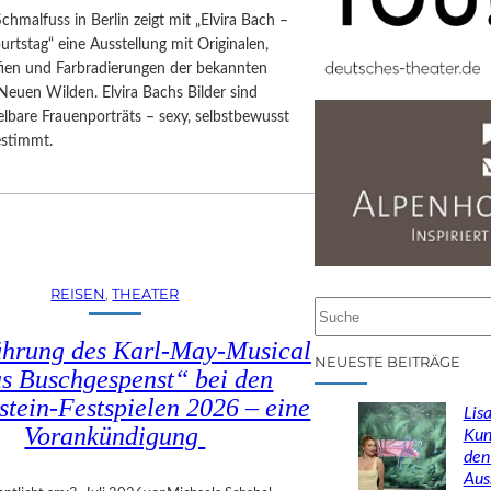
Schmalfuss in Berlin zeigt mit „Elvira Bach –
rtstag“ eine Ausstellung mit Originalen,
afien und Farbradierungen der bekannten
Neuen Wilden. Elvira Bachs Bilder sind
lbare Frauenporträts – sexy, selbstbewusst
estimmt.
REISEN
, 
THEATER
S
u
ührung des Karl-May-Musical
c
NEUESTE BEITRÄGE
s Buschgespenst“ bei den
h
stein-Festspielen 2026 – eine
e
Lisa
n
Vorankündigung
Kun
den
Aus