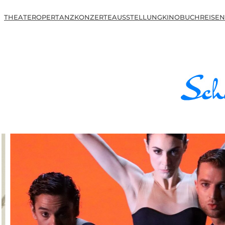
THEATER
OPER
TANZ
KONZERTE
AUSSTELLUNG
KINO
BUCH
REISEN