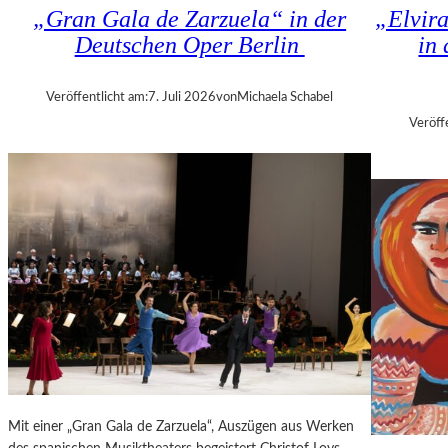
K
„Gran Gala de Zarzuela“ in der
„Elvir
N
H
Deutschen Oper Berlin
in
D
I
S
Z
H
A
Veröffentlicht am:
7. Juli 2026
von
Michaela Schabel
U
N
Veröff
T
I
–
S
K
H
O
V
N
I
Z
L
E
I
R
T
I
K
N
R
B
I
E
T
R
I
L
Mit einer „Gran Gala de Zarzuela“, Auszügen aus Werken
K
I