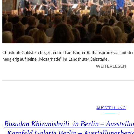
Christoph Goldstein begeistert im Landshuter Rathausprunksaal mit de
neugierig auf seine „Mozartiade“ im Landshuter Salzstadel.
:
WEITERLESEN
C
H
R
I
S
T
AUSSTELLUNG
O
P
Rusudan Khizanishvili in Berlin – Ausstell
H
G
Kornfeld Galerie Berlin – Ausstellungsberi