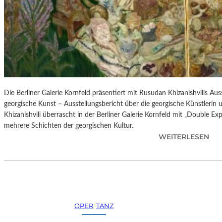
H
E
S
T
E
R
P
I
E
Die Berliner Galerie Kornfeld präsentiert mit Rusudan Khizanishvilis A
T
georgische Kunst – Ausstellungsbericht über die georgische Künstlerin
R
Khizanishvili überrascht in der Berliner Galerie Kornfeld mit „Double Ex
O
mehrere Schichten der georgischen Kultur.
E
:
WEITERLESEN
P
R
A
U
O
S
L
U
O
D
–
A
OPER
, 
TANZ
L
N
A