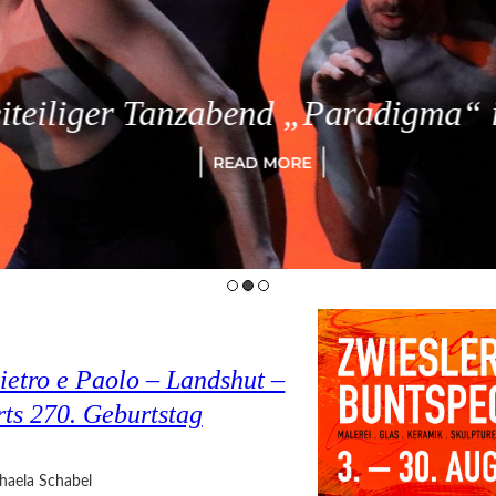
eiliger Tanzabend „Paradigma“ in
READ MORE
ietro e Paolo – Landshut –
rts 270. Geburtstag
haela Schabel