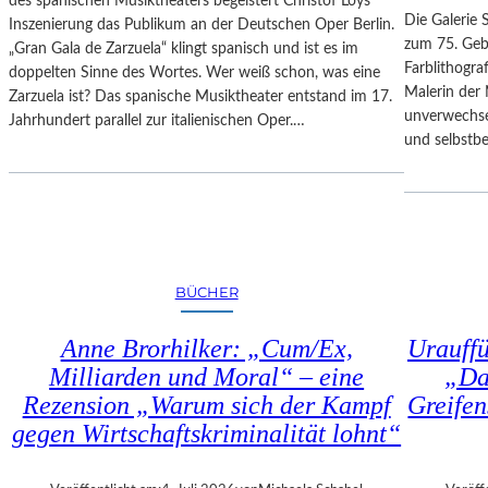
des spanischen Musiktheaters begeistert Christof Loys
–
N
Die Galerie 
Inszenierung das Publikum an der Deutschen Oper Berlin.
A
–
zum 75. Gebu
„Gran Gala de Zarzuela“ klingt spanisch und ist es im
U
A
Farblithogr
doppelten Sinne des Wortes. Wer weiß schon, was eine
S
U
Malerin der 
Zarzuela ist? Das spanische Musiktheater entstand im 17.
B
S
unverwechse
Jahrhundert parallel zur italienischen Oper.…
L
S
und selbstb
I
T
C
E
K
L
A
L
U
U
F
N
BÜCHER
M
G
O
„
Anne Brorhilker: „Cum/Ex,
Urauff
Z
D
A
Milliarden und Moral“ – eine
„Da
O
R
Rezension „Warum sich der Kampf
Greifen
U
T
B
gegen Wirtschaftskriminalität lohnt“
S
L
2
E