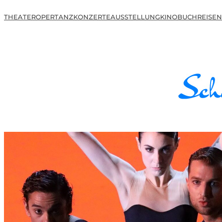
THEATER
OPER
TANZ
KONZERTE
AUSSTELLUNG
KINO
BUCH
REISEN