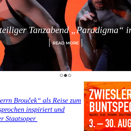
eiliger Tanzabend „Paradigma“ in
READ MORE
Herrn Brouček“ als Reise zum
prochen inspiriert und
er Staatsoper