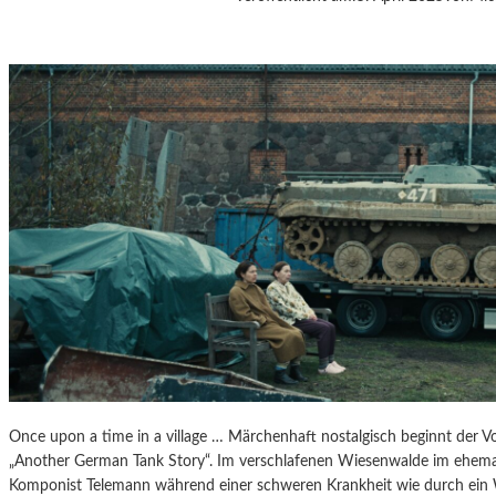
J
A
N
Á
Č
E
K
S
„
D
I
E
A
U
S
F
L
Ü
Once upon a time in a village … Märchenhaft nostalgisch beginnt der V
G
„Another German Tank Story“. Im verschlafenen Wiesenwalde im ehemal
E
Komponist Telemann während einer schweren Krankheit wie durch ein
D