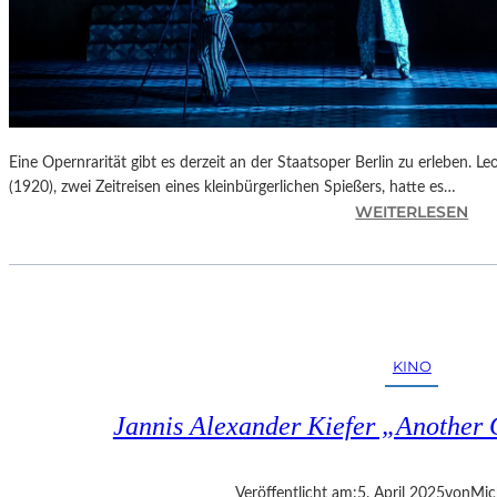
Eine Opernrarität gibt es derzeit an der Staatsoper Berlin zu erleben. 
(1920), zwei Zeitreisen eines kleinbürgerlichen Spießers, hatte es…
:
WEITERLESEN
B
E
R
L
I
N
KINO
–
L
Jannis Alexander Kiefer „Another
E
O
Š
Veröffentlicht am:
5. April 2025
von
Mic