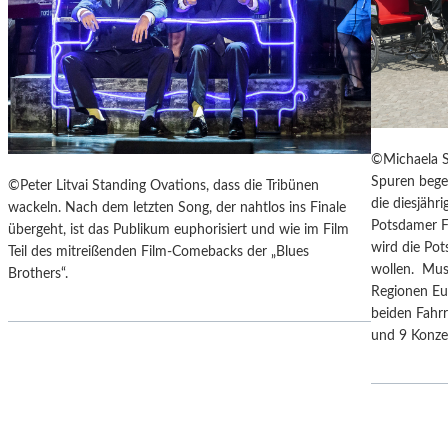
F
I
E
S
R
E
„
Z
A
U
N
M
O
M
T
©Michaela S
O
H
Spuren bege
©Peter Litvai Standing Ovations, dass die Tribünen
N
E
die diesjäh
wackeln. Nach dem letzten Song, der nahtlos ins Finale
D
R
Potsdamer F
übergeht, ist das Publikum euphorisiert und wie im Film
U
G
wird die Po
Teil des mitreißenden Film-Comebacks der „Blues
N
E
wollen. Mus
Brothers“.
D
R
Regionen Eu
Z
M
beiden Fahrr
U
A
und 9 Konz
M
N
P
T
R
A
A
N
G
K