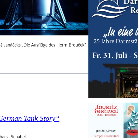
Leoš Janáčeks „Die Ausflüge des Herrn Brouček“
 German Tank Story“
haela Schabel