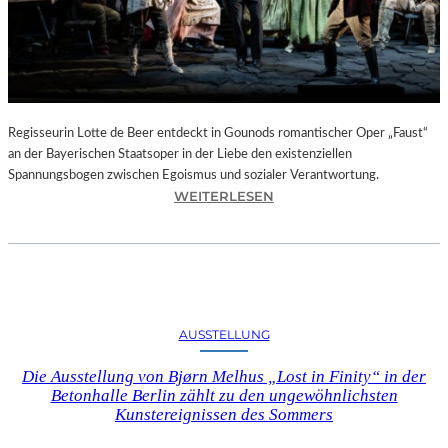
T
E
L
E
T
Z
T
Regisseurin Lotte de Beer entdeckt in Gounods romantischer Oper „Faust“
E
an der Bayerischen Staatsoper in der Liebe den existenziellen
S
Spannungsbogen zwischen Egoismus und sozialer Verantwortung.
E
:
WEITERLESEN
K
O
U
P
N
E
D
R
E
N
–
K
AUSSTELLUNG
E
R
I
I
Die Ausstellung von Bjørn Melhus „Lost in Finity“ in der
N
T
Betonhalle Berlin zählt zu den ungewöhnlichsten
E
I
Kunstereignissen des Sommers
G
K
A
–