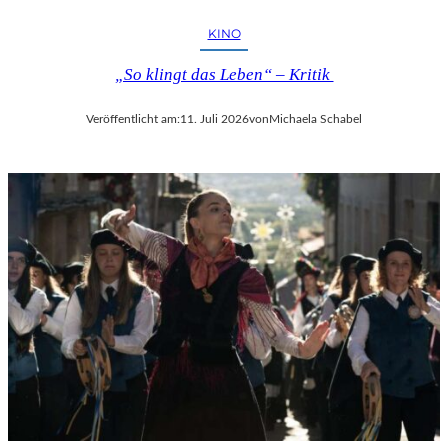
KINO
„So klingt das Leben“ – Kritik
Veröffentlicht am:
11. Juli 2026
von
Michaela Schabel