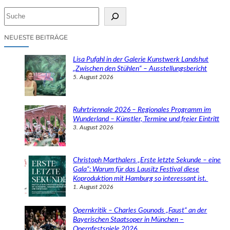
S
u
c
NEUESTE BEITRÄGE
h
e
Lisa Pufahl in der Galerie Kunstwerk Landshut
n
„Zwischen den Stühlen“ – Ausstellungsbericht
5. August 2026
Ruhrtriennale 2026 – Regionales Programm im
Wunderland – Künstler, Termine und freier Eintritt
3. August 2026
Christoph Marthalers „Erste letzte Sekunde – eine
Gala“: Warum für das Lausitz Festival diese
Koproduktion mit Hamburg so interessant ist.
1. August 2026
Opernkritik – Charles Gounods „Faust“ an der
Bayerischen Staatsoper in München –
Opernfestspiele 2026