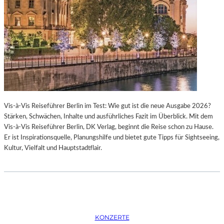
K
S
T
O
I
P
O
E
N
R
M
I
I
N
T
M
H
Ü
A
N
Vis-à-Vis Reiseführer Berlin im Test: Wie gut ist die neue Ausgabe 2026?
M
C
Stärken, Schwächen, Inhalte und ausführliches Fazit im Überblick. Mit dem
B
H
Vis-à-Vis Reiseführer Berlin, DK Verlag, beginnt die Reise schon zu Hause.
U
E
Er ist Inspirationsquelle, Planungshilfe und bietet gute Tipps für Sightseeing,
R
N
Kultur, Vielfalt und Hauptstadtflair.
G
–
S
O
O
P
I
E
N
R
T
N
E
F
KONZERTE
R
E