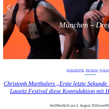
München – Dreit
KONZERTE
, 
REISEN
, 
THEA
Christoph Marthalers „Erste letzte Sekunde
Lausitz Festival diese Koproduktion mit H
Veröffentlicht am:
1. August 2026
von
Mi