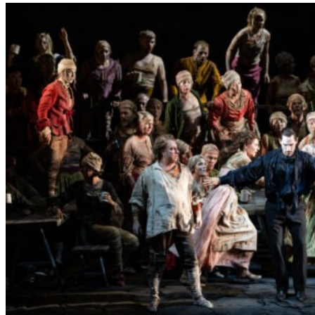
L
E
R
S
„
E
R
S
T
E
L
E
T
Z
T
E
S
E
K
U