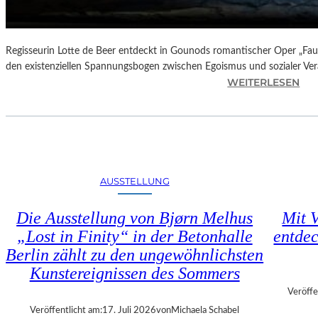
N
D
E
–
Regisseurin Lotte de Beer entdeckt in Gounods romantischer Oper „Faus
E
den existenziellen Spannungsbogen zwischen Egoismus und sozialer Ve
I
:
WEITERLESEN
N
O
E
P
G
E
A
R
L
N
A
K
AUSSTELLUNG
“
R
:
I
Die Ausstellung von Bjørn Melhus
Mit V
W
T
„Lost in Finity“ in der Betonhalle
entdec
A
I
R
Berlin zählt zu den ungewöhnlichsten
K
U
–
Kunstereignissen des Sommers
M
C
Veröffe
F
H
Veröffentlicht am:
17. Juli 2026
von
Michaela Schabel
Ü
A