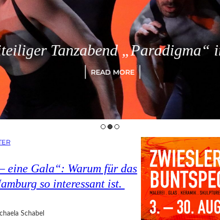
eiliger Tanzabend „Paradigma“ in
READ MORE
TER
 – eine Gala“: Warum für das
amburg so interessant ist.
chaela Schabel