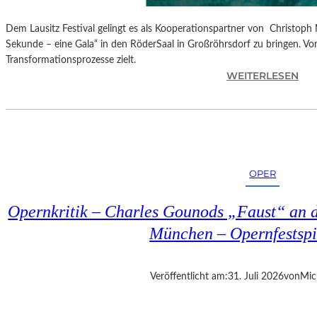
Dem Lausitz Festival gelingt es als Kooperationspartner von Christoph 
Sekunde – eine Gala“ in den RöderSaal in Großröhrsdorf zu bringen. Vorb
Transformationsprozesse zielt.
:
WEITERLESEN
C
H
R
I
S
T
OPER
O
P
Opernkritik – Charles Gounods „Faust“ an d
H
M
München – Opernfestspi
A
R
T
Veröffentlicht am:
31. Juli 2026
von
Mic
H
A