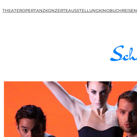
THEATER
OPER
TANZ
KONZERTE
AUSSTELLUNG
KINO
BUCH
REISEN